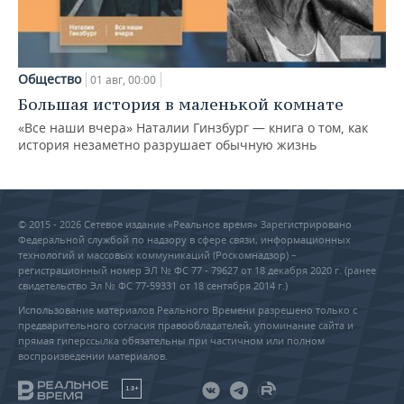
Общество
01 авг, 00:00
Большая история в маленькой комнате
«Все наши вчера» Наталии Гинзбург — книга о том, как
история незаметно разрушает обычную жизнь
© 2015 - 2026 Сетевое издание «Реальное время» Зарегистрировано
Федеральной службой по надзору в сфере связи, информационных
технологий и массовых коммуникаций (Роскомнадзор) –
регистрационный номер ЭЛ № ФС 77 - 79627 от 18 декабря 2020 г. (ранее
свидетельство Эл № ФС 77-59331 от 18 сентября 2014 г.)
Использование материалов Реального Времени разрешено только с
предварительного согласия правообладателей, упоминание сайта и
прямая гиперссылка обязательны при частичном или полном
воспроизведении материалов.
18+