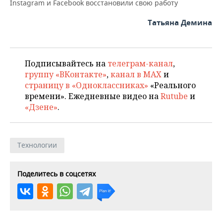
ВОДНЫЕ ВИДЫ СПОРТА
ОБРАЗОВАНИЕ
Instagram и Facebook восстановили свою работу
Татьяна Демина
ХОККЕЙ С МЯЧОМ
ПРОИСШЕСТВИЯ
Подписывайтесь на
телеграм-канал
,
группу «ВКонтакте»
,
канал в MAX
и
страницу в «Одноклассниках»
«Реального
времени». Ежедневные видео на
Rutube
и
«Дзене»
.
Технологии
Поделитесь в соцсетях