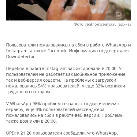
НЕФТЕХИМИЯ
РОЗНИЧНАЯ ТОРГОВЛЯ
НОВОСТИ ТЕХНОЛОГИЙ
МЕРОПРИЯТИЯ
НЕФТЬ
Фото: realnoevremya.ru (архив)
ТРАНСПОРТ
IT
НОВОСТИ МЕРОПРИЯТИЙ
СПОРТ
ОПК
УСЛУГИ
МЕДИА
ВЫЕЗДНАЯ РЕДАКЦИЯ
НОВОСТИ СПОРТА
ОБЩЕСТВО
ЭНЕРГЕТИКА
Пользователи пожаловались на сбои в работе WhatsApp и
Instagram, а также Facebook. Информацию подтверждает
ТЕЛЕКОММУНИКАЦИИ
БИЗНЕС-БРАНЧИ
ФУТБОЛ
НОВОСТИ ОБЩЕСТВА
ФОТОГАЛЕРЕЯ
Downdetector.
ONLINE-КОНФЕРЕНЦИИ
ХОККЕЙ
ВЛАСТЬ
СЮЖЕТЫ
Перебои в работе Instagram зафиксировали в 20:00. У
пользователей не работает как мобильное приложение,
так и веб-версия соцсети. На проблемы с загрузкой
ОТКРЫТАЯ ЛЕКЦИЯ
БАСКЕТБОЛ
ИНФРАСТРУКТУРА
СПРАВОЧНИК
пожаловались 54% пользователей, у еще 32% возникли
трудности со входом.
ВОЛЕЙБОЛ
ИСТОРИЯ
СПИСОК ПЕРСОН
ПОЛНАЯ ВЕРСИЯ
У WhatsApp 96% проблем связаны с подключением к
серверу, еще 3% пользователей мессенджера
КИБЕРСПОРТ
КУЛЬТУРА
СПИСОК КОМПАНИЙ
пожаловались на сбои в работе веб-версии. Проблемы
также возникли в 20:00.
ФИГУРНОЕ КАТАНИЕ
МЕДИЦИНА
UPD: к 21.20 пользователи сообщили, что WhatsApp,