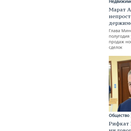
Недвижим
Марат А
непрост
держимс
Глава Минс
полугодия 
продаж но
сделок
Общество
Рифкат 
ни гово