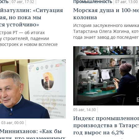
ость
Промышленность
07 авг, 17:32
07 авг, 13:00
йзатуллин: «Ситуация
Морская душа и 100-м
ая, но пока мы
колонна
я устойчиво»
История заслуженного химик
Татарстана Олега Жогина, ко
троя РТ — об итогах
года знает завод до последне
у строителей, падении
востроек и новом всплеске
05 авг, 14:30
Индекс промышленно
03 авг, 00:00
производства в Татарс
Минниханов: «Как бы
год вырос на 6,2%
рили, что незаменимых