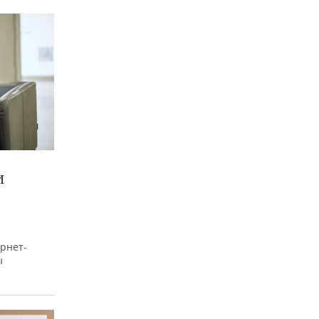
И
рнет-
ы