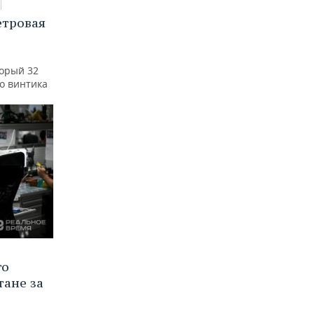
етровая
а
торый 32
го винтика
го
тане за