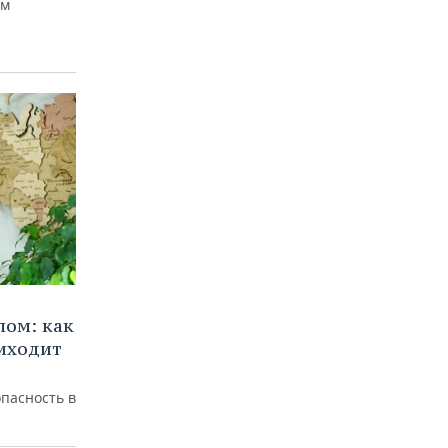
ем
лом: как
иходит
пасность в