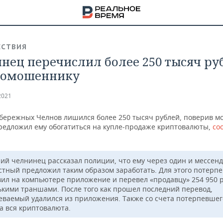
СТВИЯ
нец перечислил более 250 тысяч ру
томошеннику
2021
бережных Челнов лишился более 250 тысяч рублей, поверив м
редложил ему обогатиться на купле-продаже криптовалюты,
со
.
ний челнинец рассказал полиции, что ему через один и мессен
стный предложил таким образом заработать. Для этого потерп
вил на компьютере приложение и перевел «продавцу» 254 950 
ькими траншами. После того как прошел последний перевод,
НА
еваемый удалился из приложения. Также со счета потерпевшег
а вся криптовалюта.