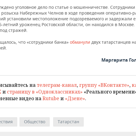
уждено уголовное дело по статье о мошенничестве. Сотрудники
о розыска Набережных Челнов в ходе проведения оперативно-
ий установили местоположение подозреваемого и задержали е
6-летний уроженец Ростовской области, он находился в Москве.
под стражей.
бщалось, что «сотрудники банка»
обманули
двух татарстанцев н
лей.
Маргарита Го
исывайтесь на
телеграм-канал
,
группу «ВКонтакте»
,
к
X
и
страницу в «Одноклассниках»
«Реального времени»
невные видео на
Rutube
и
«Дзене»
.
ствия
Общество
Татарстан