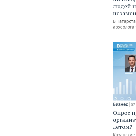
людей н
незаме
В Татарст
археолога
Бизнес
07 
Опрос п
организ
летом?
Казанские