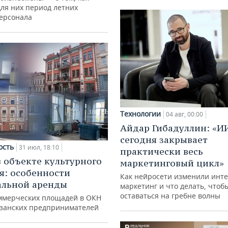
для них период летних
персонала
Технологии
04 авг, 00:00
Айдар Гибадуллин: «И
сегодня закрывает
ость
31 июл, 18:10
практически весь
в объекте культурного
маркетинговый цикл»
я: особенности
Как нейросети изменили инте
альной аренды
маркетинг и что делать, чтоб
оставаться на гребне волны
ммерческих площадей в ОКН
азанских предпринимателей