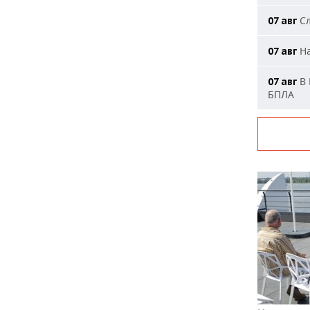
Сл
07 авг
На
07 авг
В 
07 авг
БПЛА