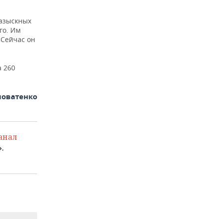
разыскных
го. Им
 Сейчас он
а 260
ловатенко
анал
.