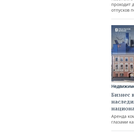
проходит 
отпусков 
Недвижим
Бизнес 
наследи
национ
Аренда ко
глазами к