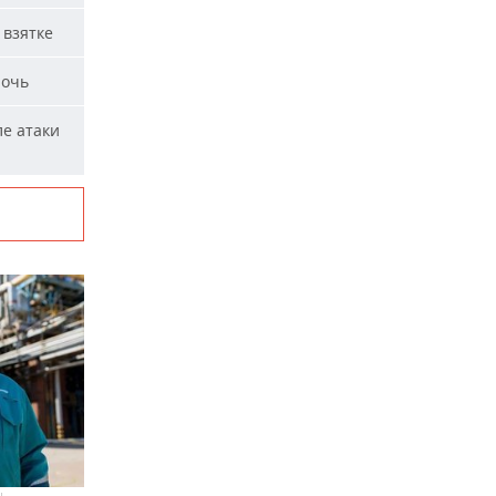
 взятке
ночь
ле атаки