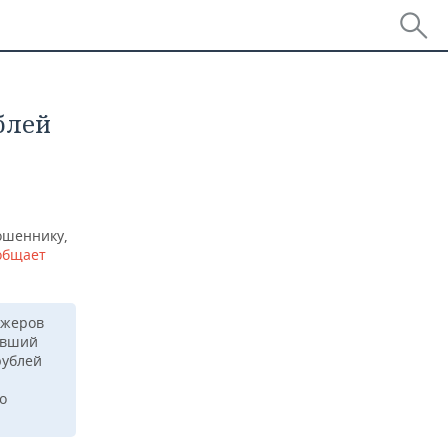
блей
ошеннику,
общает
джеров
евший
рублей
о