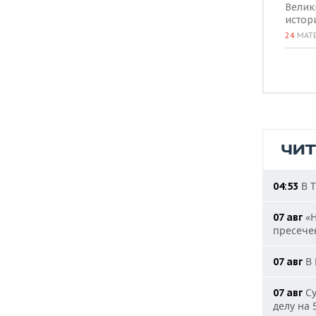
Велик
истор
24
МАТ
ЧИ
В Т
04:53
«Н
07 авг
пресечен
В 
07 авг
Су
07 авг
делу на 