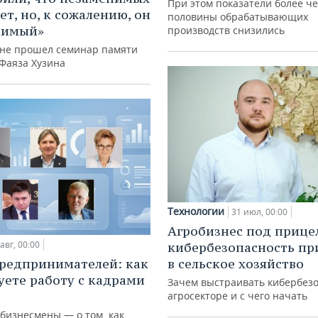
При этом показатели более ч
ет, но, к сожалению, он
половины обрабатывающих
нимый»
производств снизились
ане прошел семинар памяти
 Фаяза Хузина
Технологии
31 июл, 00:00
Агробизнес под прице
авг, 00:00
кибербезопасность пр
редпринимателей: как
в сельское хозяйство
уете работу с кадрами
Зачем выстраивать кибербезо
агросекторе и с чего начать
 бизнесмены — о том, как