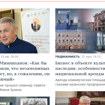
Недвижимость
03 авг, 00:00
31 июл, 18:10
Минниханов: «Как бы
Бизнес в объекте куль
рили, что незаменимых
наследия: особенност
ет, но, к сожалению, он
национальной аренды
нимый»
Аренда коммерческих площад
глазами казанских предприн
ане прошел семинар памяти
 Фаяза Хузина