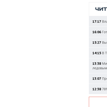
ЧИ
Вла
17:17
Гот
16:06
Выс
15:27
В Т
14:15
Мин
13:38
ледовым
Про
13:07
78%
12:38