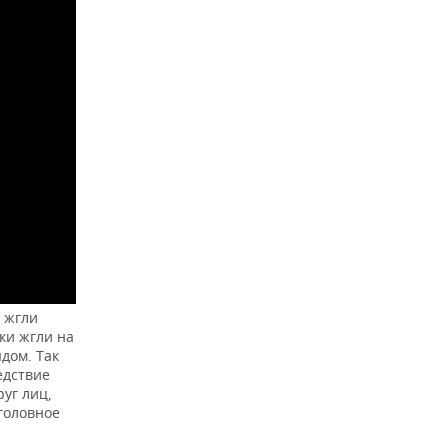
 жгли
тки жгли на
дом. Так
едствие
уг лиц,
головное