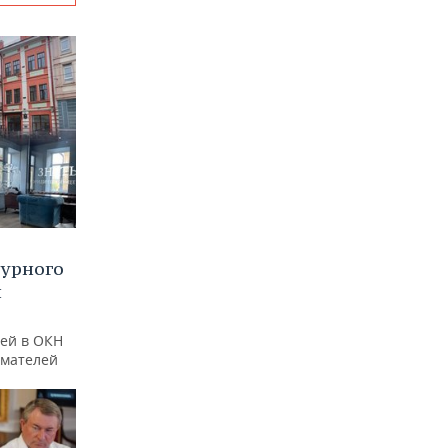
турного
и
ей в ОКН
имателей