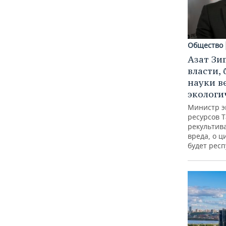
Общество
Азат Зи
власти, 
науки в
экологи
Министр э
ресурсов Т
рекультив
вреда, о ц
будет респ