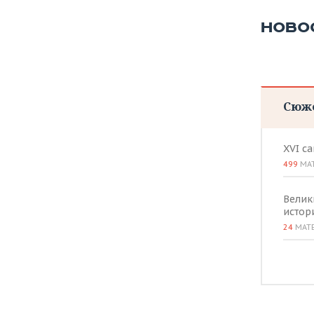
НОВО
Сюж
XVI с
499
МА
Велик
истор
24
МАТ