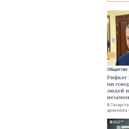
Общество
Рифкат 
ни гово
людей н
незаме
В Татарст
археолога