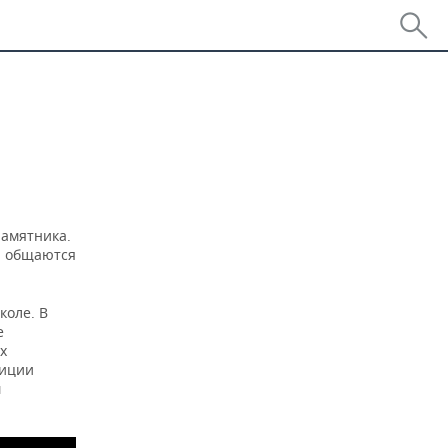
памятника.
Н общаются
коле. В
е
х
лиции
м