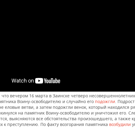
 что вечером 16 марта в Заинске четверо несовершеннолетних
амятника Воину-освободителю и случайно его
подожгли
. Подрос
е еловые ветви, а затем подожгли венок, который находился ря
екинулся на памятник Воину-освободителю и уничтожил его. Сл
ся, выясняются все обстоятельства произошедшего, а также кр
х к преступлению. По факту возгорания памятника
возбудили
у