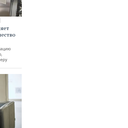
няет
чество
рацию
о,
феру