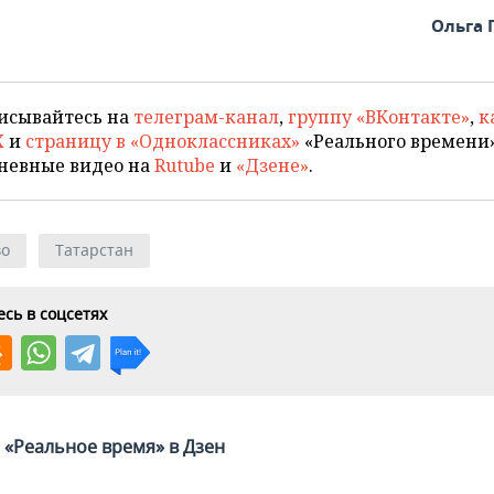
Ольга 
исывайтесь на
телеграм-канал
,
группу «ВКонтакте»
,
к
X
и
страницу в «Одноклассниках»
«Реального времени»
невные видео на
Rutube
и
«Дзене»
.
во
Татарстан
сь в соцсетях
«Реальное время» в Дзен