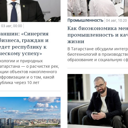
Промышленность
04 авг, 10:20
03 авг, 00:00
Как биоэкономика ме
ганшин: «Синергия
промышленность и ка
бизнеса, граждан и
жизни
едет республику к
В Татарстане обсудили интег
ческому успеху»
биотехнологий в производств
образование и социальную с
кологии и природных
атарстана — о расчистке рек,
ации объектов накопленного
ифровизации и о том, какой
ублика через 10 лет