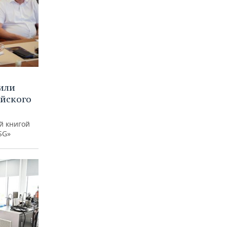
или
ийского
й книгой
SG»