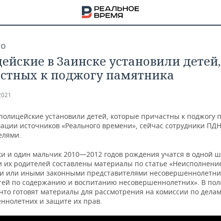
ВО
ейские в Заинске установили детей,
стных к поджогу памятника
2021
 полицейские установили детей, которые причастны к поджогу 
ации источников «Реального времени», сейчас сотрудники ПД
елями.
ки и один мальчик 2010—2012 годов рождения учатся в одной ш
 их родителей составлены материалы по статье «Неисполнени
и или иными законными представителями несовершеннолетни
тей по содержанию и воспитанию несовершеннолетних». В по
 что готовят материалы для рассмотрения на комиссии по дела
НА
ннолетних и защите их прав.