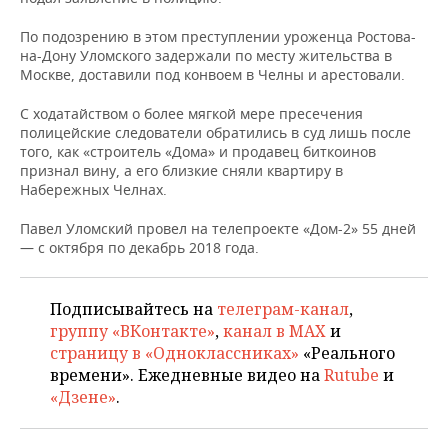
НЕФТЕХИМИЯ
По подозрению в этом преступлении уроженца Ростова-
РОЗНИЧНАЯ ТОРГОВЛЯ
НОВОСТИ ТЕХНОЛОГИЙ
МЕРОПРИЯТИЯ
НЕФТЬ
на-Дону Уломского задержали по месту жительства в
Москве, доставили под конвоем в Челны и арестовали.
ТРАНСПОРТ
IT
НОВОСТИ МЕРОПРИЯТИЙ
СПОРТ
ОПК
С ходатайством о более мягкой мере пресечения
УСЛУГИ
МЕДИА
ВЫЕЗДНАЯ РЕДАКЦИЯ
НОВОСТИ СПОРТА
ОБЩЕСТВО
полицейские следователи обратились в суд лишь после
ЭНЕРГЕТИКА
того, как «строитель «Дома» и продавец биткоинов
признал вину, а его близкие сняли квартиру в
ТЕЛЕКОММУНИКАЦИИ
БИЗНЕС-БРАНЧИ
ФУТБОЛ
НОВОСТИ ОБЩЕСТВА
ФОТОГАЛЕРЕЯ
Набережных Челнах.
ONLINE-КОНФЕРЕНЦИИ
ХОККЕЙ
ВЛАСТЬ
СЮЖЕТЫ
Павел Уломский провел на телепроекте «Дом-2» 55 дней
— с октября по декабрь 2018 года.
ОТКРЫТАЯ ЛЕКЦИЯ
БАСКЕТБОЛ
ИНФРАСТРУКТУРА
СПРАВОЧНИК
Подписывайтесь на
телеграм-канал
,
ВОЛЕЙБОЛ
ИСТОРИЯ
СПИСОК ПЕРСОН
ПОЛНАЯ ВЕРСИЯ
группу «ВКонтакте»
,
канал в MAX
и
страницу в «Одноклассниках»
«Реального
КИБЕРСПОРТ
КУЛЬТУРА
СПИСОК КОМПАНИЙ
времени». Ежедневные видео на
Rutube
и
«Дзене»
.
ФИГУРНОЕ КАТАНИЕ
МЕДИЦИНА