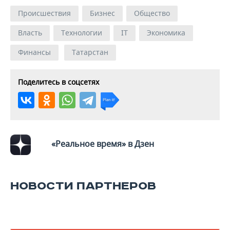
ВОДНЫЕ ВИДЫ СПОРТА
ОБРАЗОВАНИЕ
Происшествия
Бизнес
Общество
ХОККЕЙ С МЯЧОМ
ПРОИСШЕСТВИЯ
Власть
Технологии
IT
Экономика
Финансы
Татарстан
Поделитесь в соцсетях
«Реальное время» в Дзен
НОВОСТИ ПАРТНЕРОВ