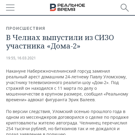
РЕГИОНЫ
ПРОИСШЕСТВИЯ
В Челнах выпустили из СИЗО
БАШКОРТОСТАН
НОВОСТИ
участника «Дома-2»
ТАТАРСТАН
АНАЛИТИКА
19:55, 16.03.2021
УДМУРТИЯ
НОВОСТИ АНАЛИТИКИ
ЭКОНОМИКА
Накануне Набережночелнинский горсуд заменил
реальный арест домашним 24-летнему Павлу Уломскому,
ДЕКЛАРАЦИИ О ДОХОДАХ
НОВОСТИ ЭКОНОМИКИ
ПРОМЫШЛЕННОСТЬ
участнику телевизионного реалити-шоу «Дом-2». Под
стражей он находился с 11 марта по делу о
КОРОЛИ ГОСЗАКАЗА ПФО
ФИНАНСЫ
НОВОСТИ
НЕДВИЖИМОСТЬ
мошенничестве в крупном размере, сообщил «Реальному
ПРОМЫШЛЕННОСТИ
времени» адвокат фигуранта Эрик Валеев.
ВУЗЫ ТАТАРСТАНА
БАНКИ
НОВОСТИ НЕДВИЖИМОСТИ
АВТО
АГРОПРОМ
По версии следствия, Уломский осенью прошлого года в
одном из мессенджеров договорился о сделке по продаже
КОМУ ПРИНАДЛЕЖАТ
БЮДЖЕТ
НОВОСТИ АВТО
БИЗНЕС
криптовалюты жителю автограда. Челнинец перечислил
ТОРГОВЫЕ ЦЕНТРЫ
МАШИНОСТРОЕНИЕ
ТАТАРСТАНА
254 тысячи рублей, но биткоинов так и не дождался и
ИНВЕСТИЦИИ
НОВОСТИ БИЗНЕСА
ТЕХНОЛОГИИ
подал заявление в полицию.