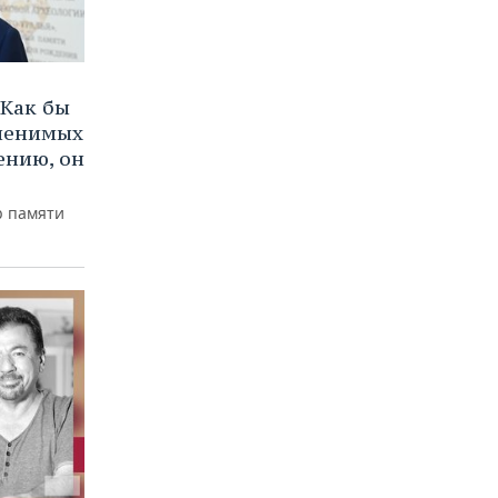
Как бы
аменимых
ению, он
р памяти