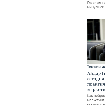
Главные т
минувшей
Технологи
Айдар Г
сегодня
практич
маркети
Как нейро
маркетинг 
оставаться