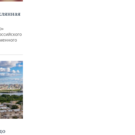
клянная
о»
оссийского
еменного
до