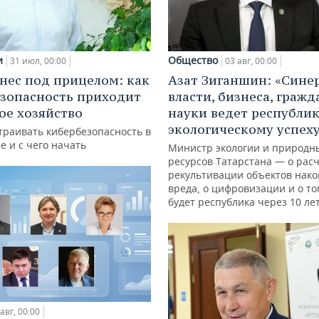
и
Общество
31 июл, 00:00
03 авг, 00:00
нес под прицелом: как
Азат Зиганшин: «Сине
зопасность приходит
власти, бизнеса, гражд
кое хозяйство
науки ведет республик
экологическому успех
траивать кибербезопасность в
е и с чего начать
Министр экологии и природн
ресурсов Татарстана — о расч
рекультивации объектов нак
вреда, о цифровизации и о то
будет республика через 10 ле
авг, 00:00