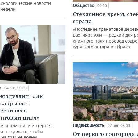
ехнологические новости
Общество
00:00
 недели
Стеклянное время, сте
страна
«Последнее гранатовое дерев
Бахтияра Али — редкий для р
книжного поля перевод совр
курдского автора из Ирака
и
04 авг, 00:00
ибадуллин: «ИИ
 закрывает
ески весь
нговый цикл»
Недвижимость
сети изменили интернет-
07 авг, 08:00
и что делать, чтобы
От первого соцгорода 
 на гребне волны