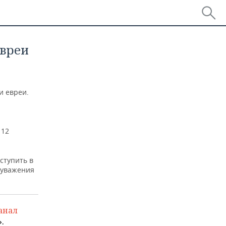
евреи
и евреи.
112
ступить в
 уважения
анал
.