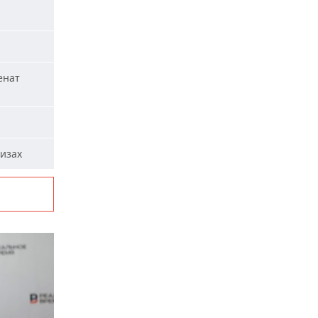
енат
визах