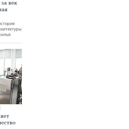
 за век
ная
история
рхитектуры
жилья
няет
чество