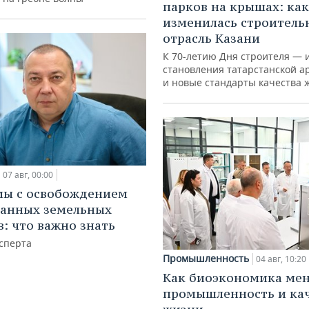
парков на крышах: как
изменилась строитель
отрасль Казани
К 70-летию Дня строителя — 
становления татарстанской а
и новые стандарты качества 
07 авг, 00:00
мы с освобождением
анных земельных
в: что важно знать
сперта
Промышленность
04 авг, 10:20
Как биоэкономика ме
промышленность и ка