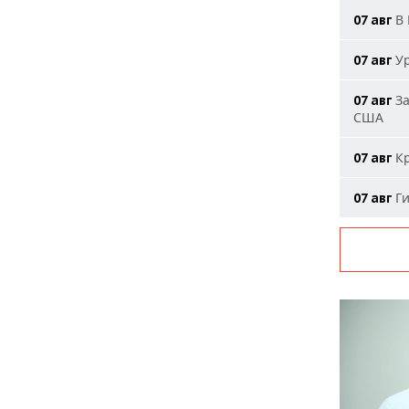
В 
07 авг
Ур
07 авг
За
07 авг
США
Кр
07 авг
Ги
07 авг