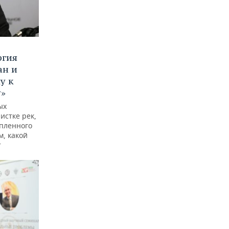
ргия
ан и
у к
у»
ых
истке рек,
опленного
м, какой
т