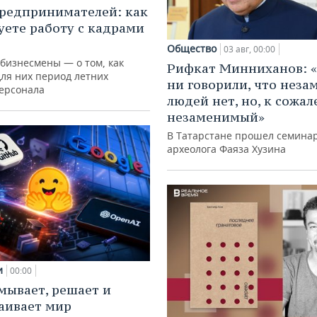
редпринимателей: как
уете работу с кадрами
Общество
03 авг, 00:00
 бизнесмены — о том, как
Рифкат Минниханов: «
для них период летних
ни говорили, что нез
персонала
людей нет, но, к сожал
незаменимый»
В Татарстане прошел семина
археолога Фаяза Хузина
и
00:00
мывает, решает и
аивает мир