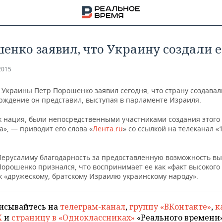
енко заявил, что Украину создали 
2015
 Украины Петр Порошенко заявил сегодня, что страну создавал
ерждение он представил, выступая в парламенте Израиля.
ак нация, были непосредственными участниками создания этого
а», — приводит его слова «
Лента.ru
» со ссылкой на телеканал «
ерусалиму благодарность за предоставленную возможность вы
Порошенко признался, что воспринимает ее как «факт высокого
к «дружескому, братскому Израилю украинскому народу».
НА
исывайтесь на
телеграм-канал
,
группу «ВКонтакте»
,
к
X
и
страницу в «Одноклассниках»
«Реального времени»