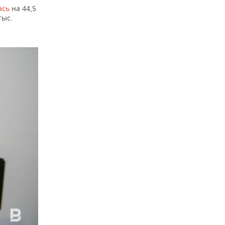
ась
на 44,5
тыс.