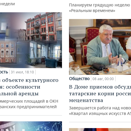
 недели
Планируем грядущую неделю 
«Реальным временем»
ость
31 июл, 18:10
Общество
08 авг, 00:00
в объекте культурного
я: особенности
В Доме приемов обсуд
альной аренды
татарские корни росс
меценатства
ммерческих площадей в ОКН
азанских предпринимателей
Завершается работа над ново
«Квартал изящных искусств A