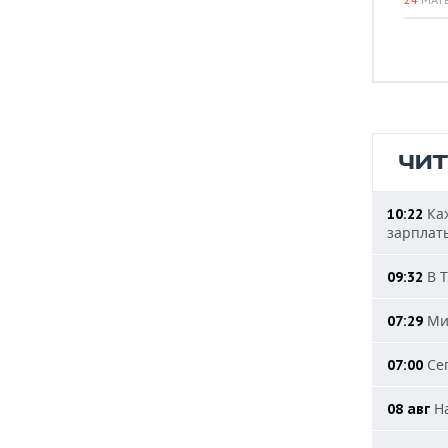
ЧИ
Каж
10:22
зарплат
В Т
09:32
Мин
07:29
Сег
07:00
На
08 авг