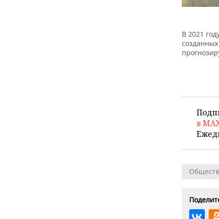
В 2021 год
созданных
прогнозир
Подп
в MA
Ежед
Общест
Поделите