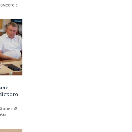
вместе с
или
ийского
й книгой
SG»