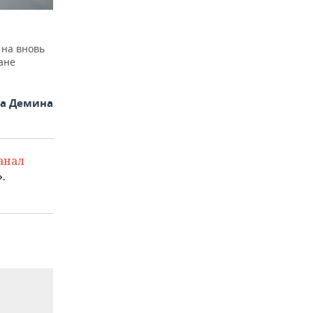
 на вновь
ане
на Демина
анал
.