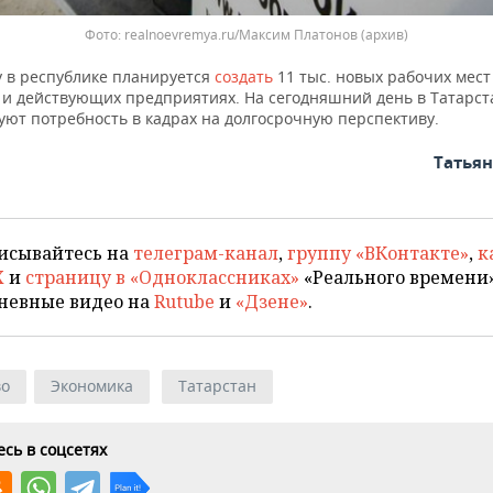
realnoevremya.ru/Максим Платонов
(архив)
у в республике планируется
создать
11 тыс. новых рабочих мест
 и действующих предприятиях. На сегодняшний день в Татарст
уют потребность в кадрах на долгосрочную перспективу.
Татья
исывайтесь на
телеграм-канал
,
группу «ВКонтакте»
,
к
X
и
страницу в «Одноклассниках»
«Реального времени»
невные видео на
Rutube
и
«Дзене»
.
во
Экономика
Татарстан
сь в соцсетях