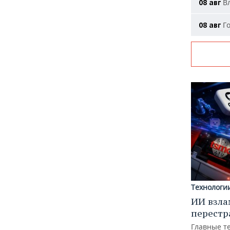
Вл
08 авг
Го
08 авг
Технологи
ИИ взла
перестр
Главные т