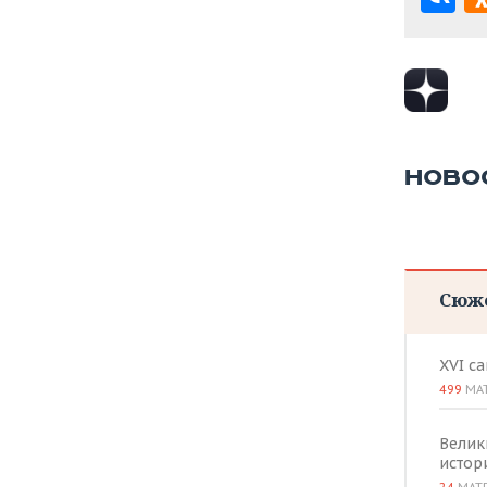
НОВО
Сюж
XVI с
499
МА
Велик
истор
24
МАТ