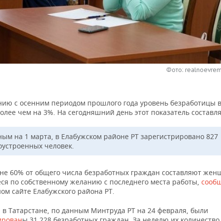
Фото: realnoevrem
нию с осенним периодом прошлого года уровень безработицы в
олее чем на 3%. На сегодняшний день этот показатель составля
ным на 1 марта, в Елабужском районе РТ зарегистрировано 827
оустроенных человек.
ане 60% от общего числа безработных граждан составляют жен
ся по собственному желанию с последнего места работы,
сооб
ом сайте Елабужского района РТ.
 в Татарстане, по данным Минтруда РТ на 24 февраля, были
ирован
ы 31 228 безработных граждан. За неделю их количество