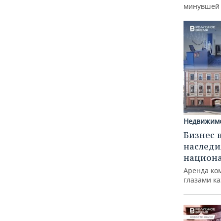
минувшей
Недвижим
Бизнес 
наследи
национ
Аренда ко
глазами к