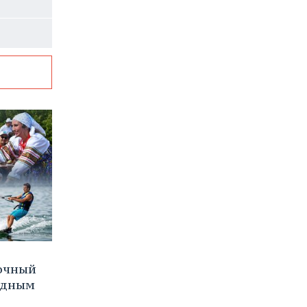
очный
водным