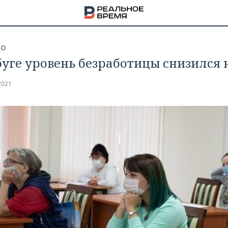
ВО
буге уровень безработицы снизился 
2021
НА