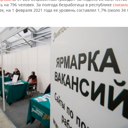
ь на 796 человек. За полгода безработица в республике
снизил
ек, на 1 февраля 2021 года ее уровень составлял 1,7% (около 34 