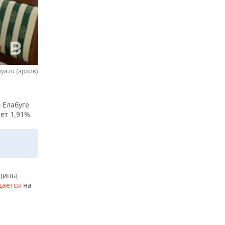
ya.ru (архив)
 Елабуге
ет 1,91%.
щины,
щается
на