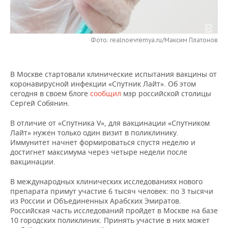
НЕФТЕХИМИЯ
РОЗНИЧНАЯ ТОРГОВЛЯ
НОВОСТИ ТЕХНОЛОГИЙ
МЕРОПРИЯТИЯ
НЕФТЬ
Фото: realnoevremya.ru/Максим Платонов
ТРАНСПОРТ
IT
НОВОСТИ МЕРОПРИЯТИЙ
СПОРТ
ОПК
УСЛУГИ
МЕДИА
ВЫЕЗДНАЯ РЕДАКЦИЯ
НОВОСТИ СПОРТА
ОБЩЕСТВО
ЭНЕРГЕТИКА
В Москве стартовали клинические испытания вакцины от
коронавирусной инфекции «Спутник Лайт». Об этом
ТЕЛЕКОММУНИКАЦИИ
БИЗНЕС-БРАНЧИ
ФУТБОЛ
НОВОСТИ ОБЩЕСТВА
ФОТОГАЛЕРЕЯ
сегодня в своем блоге
сообщил
мэр российской столицы
Сергей Собянин.
ONLINE-КОНФЕРЕНЦИИ
ХОККЕЙ
ВЛАСТЬ
СЮЖЕТЫ
В отличие от «Спутника V», для вакцинации «Спутником
Лайт» нужен только один визит в поликлинику.
ОТКРЫТАЯ ЛЕКЦИЯ
БАСКЕТБОЛ
ИНФРАСТРУКТУРА
СПРАВОЧНИК
Иммунитет начнет формироваться спустя неделю и
достигнет максимума через четыре недели после
ВОЛЕЙБОЛ
ИСТОРИЯ
СПИСОК ПЕРСОН
ПОЛНАЯ ВЕРСИЯ
вакцинации.
В международных клинических исследованиях нового
КИБЕРСПОРТ
КУЛЬТУРА
СПИСОК КОМПАНИЙ
препарата примут участие 6 тысяч человек: по 3 тысячи
из России и Объединенных Арабских Эмиратов.
ФИГУРНОЕ КАТАНИЕ
МЕДИЦИНА
Российская часть исследований пройдет в Москве на базе
10 городских поликлиник. Принять участие в них может