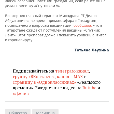
ВОДНЫЕ ВИДЫ СПОРТА
ОБРАЗОВАНИЕ
любой совершеннолетний гражданин, если ранее он не
делал прививку «Спутником V».
ХОККЕЙ С МЯЧОМ
ПРОИСШЕСТВИЯ
Во вторник главный терапевт Минздрава РТ Диана
Абдулганиева во время прямого эфира в Instagram,
посвященного вопросам вакцинации,
сообщила,
что в
Татарстане ожидают поступления вакцины «Спутник
Лайт». Этот препарат должен повысить уровень антител
к коронавирусу.
Татьяна Леухина
Подписывайтесь на
телеграм-канал
,
группу «ВКонтакте»
,
канал в MAX
и
страницу в «Одноклассниках»
«Реального
времени». Ежедневные видео на
Rutube
и
«Дзене»
.
Общество
Медицина