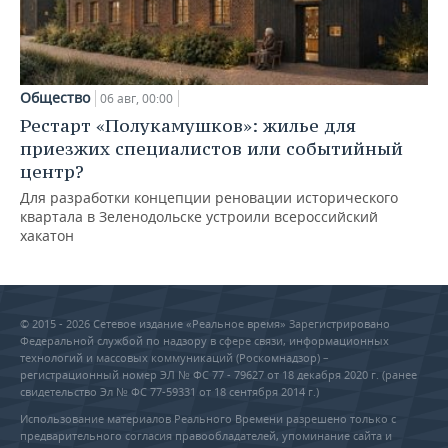
Общество
06 авг, 00:00
Рестарт «Полукамушков»: жилье для
приезжих специалистов или событийный
центр?
Для разработки концепции реновации исторического
квартала в Зеленодольске устроили всероссийский
хакатон
© 2015 - 2026 Сетевое издание «Реальное время» Зарегистрировано
Федеральной службой по надзору в сфере связи, информационных
технологий и массовых коммуникаций (Роскомнадзор) –
регистрационный номер ЭЛ № ФС 77 - 79627 от 18 декабря 2020 г. (ранее
свидетельство Эл № ФС 77-59331 от 18 сентября 2014 г.)
Использование материалов Реального Времени разрешено только с
предварительного согласия правообладателей, упоминание сайта и