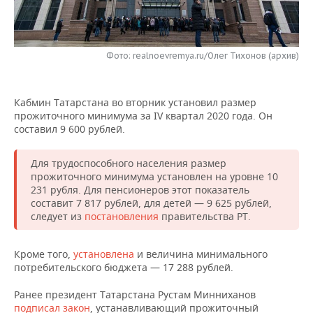
НЕФТЕХИМИЯ
РОЗНИЧНАЯ ТОРГОВЛЯ
НОВОСТИ ТЕХНОЛОГИЙ
МЕРОПРИЯТИЯ
НЕФТЬ
Фото: realnoevremya.ru/Олег Тихонов (архив)
ТРАНСПОРТ
IT
НОВОСТИ МЕРОПРИЯТИЙ
СПОРТ
ОПК
УСЛУГИ
МЕДИА
ВЫЕЗДНАЯ РЕДАКЦИЯ
НОВОСТИ СПОРТА
ОБЩЕСТВО
ЭНЕРГЕТИКА
Кабмин Татарстана во вторник установил размер
прожиточного минимума за IV квартал 2020 года. Он
ТЕЛЕКОММУНИКАЦИИ
БИЗНЕС-БРАНЧИ
ФУТБОЛ
НОВОСТИ ОБЩЕСТВА
ФОТОГАЛЕРЕЯ
составил 9 600 рублей.
ONLINE-КОНФЕРЕНЦИИ
ХОККЕЙ
ВЛАСТЬ
СЮЖЕТЫ
Для трудоспособного населения размер
прожиточного минимума установлен на уровне 10
ОТКРЫТАЯ ЛЕКЦИЯ
БАСКЕТБОЛ
ИНФРАСТРУКТУРА
СПРАВОЧНИК
231 рубля. Для пенсионеров этот показатель
составит 7 817 рублей, для детей — 9 625 рублей,
следует из
постановления
правительства РТ.
ВОЛЕЙБОЛ
ИСТОРИЯ
СПИСОК ПЕРСОН
ПОЛНАЯ ВЕРСИЯ
КИБЕРСПОРТ
КУЛЬТУРА
СПИСОК КОМПАНИЙ
Кроме того,
установлена
и величина минимального
потребительского бюджета — 17 288 рублей.
ФИГУРНОЕ КАТАНИЕ
МЕДИЦИНА
Ранее президент Татарстана Рустам Минниханов
подписал закон
, устанавливающий прожиточный