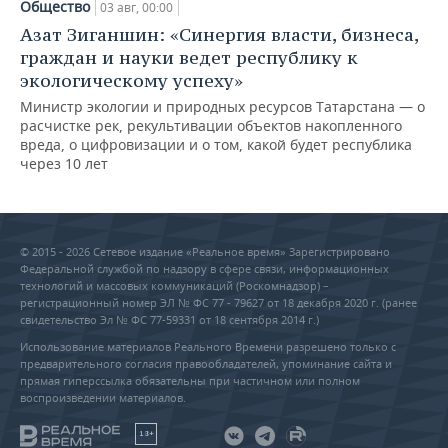
Общество
03 авг, 00:00
Азат Зиганшин: «Синергия власти, бизнеса,
граждан и науки ведет республику к
экологическому успеху»
Министр экологии и природных ресурсов Татарстана — о
расчистке рек, рекультивации объектов накопленного
вреда, о цифровизации и о том, какой будет республика
через 10 лет
© 2015 - 2026 Сетевое издание «Реальное время» Зарегистрировано
Федеральной службой по надзору в сфере связи, информационных
технологий и массовых коммуникаций (Роскомнадзор) –
регистрационный номер ЭЛ № ФС 77 - 79627 от 18 декабря 2020 г. (ранее
свидетельство Эл № ФС 77-59331 от 18 сентября 2014 г.)
Использование материалов Реального Времени разрешено только с
предварительного согласия правообладателей, упоминание сайта и
прямая гиперссылка обязательны при частичном или полном
воспроизведении материалов.
18+