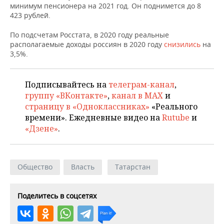
ВОДНЫЕ ВИДЫ СПОРТА
ОБРАЗОВАНИЕ
минимум пенсионера на 2021 год. Он поднимется до 8
423 рублей.
ХОККЕЙ С МЯЧОМ
ПРОИСШЕСТВИЯ
По подсчетам Росстата, в 2020 году реальные
располагаемые доходы россиян в 2020 году
снизились
на
3,5%.
Подписывайтесь на
телеграм-канал
,
группу «ВКонтакте»
,
канал в MAX
и
страницу в «Одноклассниках»
«Реального
времени». Ежедневные видео на
Rutube
и
«Дзене»
.
Общество
Власть
Татарстан
Поделитесь в соцсетях