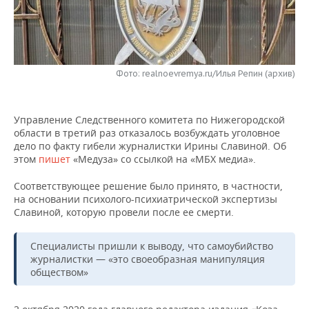
НЕФТЕХИМИЯ
РОЗНИЧНАЯ ТОРГОВЛЯ
НОВОСТИ ТЕХНОЛОГИЙ
МЕРОПРИЯТИЯ
НЕФТЬ
ТРАНСПОРТ
IT
НОВОСТИ МЕРОПРИЯТИЙ
СПОРТ
ОПК
Фото: realnoevremya.ru/Илья Репин (архив)
УСЛУГИ
МЕДИА
ВЫЕЗДНАЯ РЕДАКЦИЯ
НОВОСТИ СПОРТА
ОБЩЕСТВО
ЭНЕРГЕТИКА
Управление Следственного комитета по Нижегородской
ТЕЛЕКОММУНИКАЦИИ
БИЗНЕС-БРАНЧИ
ФУТБОЛ
НОВОСТИ ОБЩЕСТВА
ФОТОГАЛЕРЕЯ
области в третий раз отказалось возбуждать уголовное
дело по факту гибели журналистки Ирины Славиной. Об
ONLINE-КОНФЕРЕНЦИИ
ХОККЕЙ
ВЛАСТЬ
СЮЖЕТЫ
этом
пишет
«Медуза» со ссылкой на «МБХ медиа».
ОТКРЫТАЯ ЛЕКЦИЯ
БАСКЕТБОЛ
ИНФРАСТРУКТУРА
СПРАВОЧНИК
Соответствующее решение было принято, в частности,
на основании психолого-психиатрической экспертизы
Славиной, которую провели после ее смерти.
ВОЛЕЙБОЛ
ИСТОРИЯ
СПИСОК ПЕРСОН
ПОЛНАЯ ВЕРСИЯ
Специалисты пришли к выводу, что самоубийство
КИБЕРСПОРТ
КУЛЬТУРА
СПИСОК КОМПАНИЙ
журналистки — «это своеобразная манипуляция
обществом»
ФИГУРНОЕ КАТАНИЕ
МЕДИЦИНА