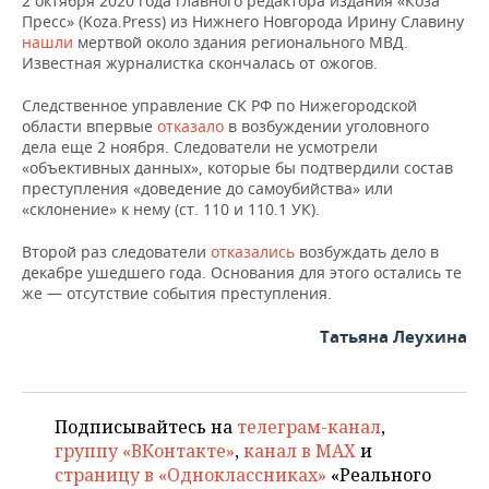
2 октября 2020 года главного редактора издания «Коза
ВОДНЫЕ ВИДЫ СПОРТА
ОБРАЗОВАНИЕ
Пресс» (Koza.Press) из Нижнего Новгорода Ирину Славину
нашли
мертвой около здания регионального МВД.
ХОККЕЙ С МЯЧОМ
ПРОИСШЕСТВИЯ
Известная журналистка скончалась от ожогов.
Следственное управление СК РФ по Нижегородской
области впервые
отказало
в возбуждении уголовного
дела еще 2 ноября. Следователи не усмотрели
«объективных данных», которые бы подтвердили состав
преступления «доведение до самоубийства» или
«склонение» к нему (ст. 110 и 110.1 УК).
Второй раз следователи
отказались
возбуждать дело в
декабре ушедшего года. Основания для этого остались те
же — отсутствие события преступления.
Татьяна Леухина
Подписывайтесь на
телеграм-канал
,
группу «ВКонтакте»
,
канал в MAX
и
страницу в «Одноклассниках»
«Реального