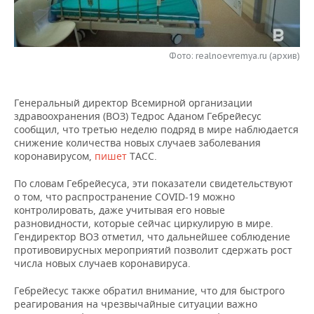
НЕФТЕХИМИЯ
РОЗНИЧНАЯ ТОРГОВЛЯ
НОВОСТИ ТЕХНОЛОГИЙ
МЕРОПРИЯТИЯ
НЕФТЬ
Фото: realnoevremya.ru (архив)
ТРАНСПОРТ
IT
НОВОСТИ МЕРОПРИЯТИЙ
СПОРТ
ОПК
УСЛУГИ
МЕДИА
ВЫЕЗДНАЯ РЕДАКЦИЯ
НОВОСТИ СПОРТА
ОБЩЕСТВО
ЭНЕРГЕТИКА
Генеральный директор Всемирной организации
здравоохранения (ВОЗ) Тедрос Аданом Гебрейесус
ТЕЛЕКОММУНИКАЦИИ
БИЗНЕС-БРАНЧИ
ФУТБОЛ
НОВОСТИ ОБЩЕСТВА
ФОТОГАЛЕРЕЯ
сообщил, что третью неделю подряд в мире наблюдается
снижение количества новых случаев заболевания
ONLINE-КОНФЕРЕНЦИИ
ХОККЕЙ
ВЛАСТЬ
СЮЖЕТЫ
коронавирусом,
пишет
ТАСС.
По словам Гебрейесуса, эти показатели свидетельствуют
ОТКРЫТАЯ ЛЕКЦИЯ
БАСКЕТБОЛ
ИНФРАСТРУКТУРА
СПРАВОЧНИК
о том, что распространение COVID-19 можно
контролировать, даже учитывая его новые
ВОЛЕЙБОЛ
ИСТОРИЯ
СПИСОК ПЕРСОН
ПОЛНАЯ ВЕРСИЯ
разновидности, которые сейчас циркулирую в мире.
Гендиректор ВОЗ отметил, что дальнейшее соблюдение
противовирусных мероприятий позволит сдержать рост
КИБЕРСПОРТ
КУЛЬТУРА
СПИСОК КОМПАНИЙ
числа новых случаев коронавируса.
ФИГУРНОЕ КАТАНИЕ
МЕДИЦИНА
Гебрейесус также обратил внимание, что
для быстрого
реагирования на чрезвычайные ситуации важно