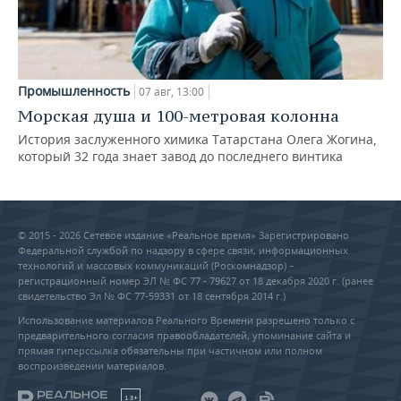
Промышленность
07 авг, 13:00
Морская душа и 100-метровая колонна
История заслуженного химика Татарстана Олега Жогина,
который 32 года знает завод до последнего винтика
© 2015 - 2026 Сетевое издание «Реальное время» Зарегистрировано
Федеральной службой по надзору в сфере связи, информационных
технологий и массовых коммуникаций (Роскомнадзор) –
регистрационный номер ЭЛ № ФС 77 - 79627 от 18 декабря 2020 г. (ранее
свидетельство Эл № ФС 77-59331 от 18 сентября 2014 г.)
Использование материалов Реального Времени разрешено только с
предварительного согласия правообладателей, упоминание сайта и
прямая гиперссылка обязательны при частичном или полном
воспроизведении материалов.
18+