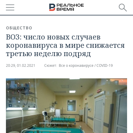
РЕГИОНЫ
ОБЩЕСТВО
ВОЗ: число новых случаев
БАШКОРТОСТАН
НОВОСТИ
коронавируса в мире снижается
ТАТАРСТАН
АНАЛИТИКА
третью неделю подряд
УДМУРТИЯ
НОВОСТИ АНАЛИТИКИ
ЭКОНОМИКА
20:29, 01.02.2021
Сюжет:
Все о коронавирусе / COVID-19
ДЕКЛАРАЦИИ О ДОХОДАХ
НОВОСТИ ЭКОНОМИКИ
ПРОМЫШЛЕННОСТЬ
КОРОЛИ ГОСЗАКАЗА ПФО
ФИНАНСЫ
НОВОСТИ
НЕДВИЖИМОСТЬ
ПРОМЫШЛЕННОСТИ
ВУЗЫ ТАТАРСТАНА
БАНКИ
НОВОСТИ НЕДВИЖИМОСТИ
АВТО
АГРОПРОМ
КОМУ ПРИНАДЛЕЖАТ
БЮДЖЕТ
НОВОСТИ АВТО
БИЗНЕС
ТОРГОВЫЕ ЦЕНТРЫ
МАШИНОСТРОЕНИЕ
ТАТАРСТАНА
ИНВЕСТИЦИИ
НОВОСТИ БИЗНЕСА
ТЕХНОЛОГИИ