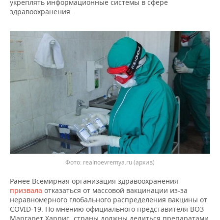
ВОДНЫЕ ВИДЫ СПОРТА
ОБРАЗОВАНИЕ
укреплять информационные системы в сфере
здравоохранения.
ХОККЕЙ С МЯЧОМ
ПРОИСШЕСТВИЯ
Фото: realnoevremya.ru (архив)
Ранее Всемирная организация здравоохранения
призвала
отказаться от массовой вакцинации из-за
неравномерного глобального распределения вакцины от
COVID-19. По мнению официального представителя ВОЗ
Маргарет Харрис, страны должны делиться препаратами