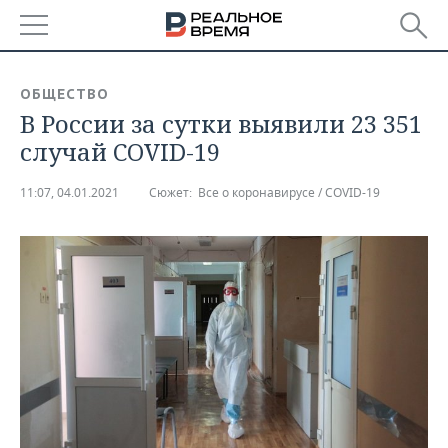
РЕГИОНЫ
ОБЩЕСТВО
В России за сутки выявили 23 351
БАШКОРТОСТАН
НОВОСТИ
случай COVID-19
ТАТАРСТАН
АНАЛИТИКА
11:07, 04.01.2021
Сюжет:
Все о коронавирусе / COVID-19
УДМУРТИЯ
НОВОСТИ АНАЛИТИКИ
ЭКОНОМИКА
ДЕКЛАРАЦИИ О ДОХОДАХ
НОВОСТИ ЭКОНОМИКИ
ПРОМЫШЛЕННОСТЬ
КОРОЛИ ГОСЗАКАЗА ПФО
ФИНАНСЫ
НОВОСТИ
НЕДВИЖИМОСТЬ
ПРОМЫШЛЕННОСТИ
ВУЗЫ ТАТАРСТАНА
БАНКИ
НОВОСТИ НЕДВИЖИМОСТИ
АВТО
АГРОПРОМ
КОМУ ПРИНАДЛЕЖАТ
БЮДЖЕТ
НОВОСТИ АВТО
БИЗНЕС
ТОРГОВЫЕ ЦЕНТРЫ
МАШИНОСТРОЕНИЕ
ТАТАРСТАНА
ИНВЕСТИЦИИ
НОВОСТИ БИЗНЕСА
ТЕХНОЛОГИИ