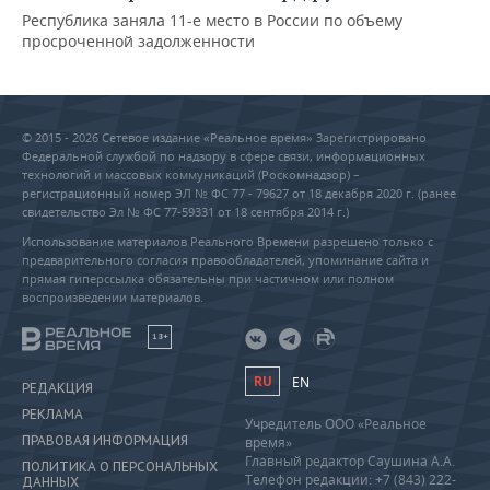
Республика заняла 11-е место в России по объему
просроченной задолженности
© 2015 - 2026 Сетевое издание «Реальное время» Зарегистрировано
Федеральной службой по надзору в сфере связи, информационных
технологий и массовых коммуникаций (Роскомнадзор) –
регистрационный номер ЭЛ № ФС 77 - 79627 от 18 декабря 2020 г. (ранее
свидетельство Эл № ФС 77-59331 от 18 сентября 2014 г.)
Использование материалов Реального Времени разрешено только с
предварительного согласия правообладателей, упоминание сайта и
прямая гиперссылка обязательны при частичном или полном
воспроизведении материалов.
18+
RU
EN
РЕДАКЦИЯ
РЕКЛАМА
Учредитель ООО «Реальное
ПРАВОВАЯ ИНФОРМАЦИЯ
время»
Главный редактор Саушина А.А.
ПОЛИТИКА О ПЕРСОНАЛЬНЫХ
Телефон редакции: +7 (843) 222-
ДАННЫХ