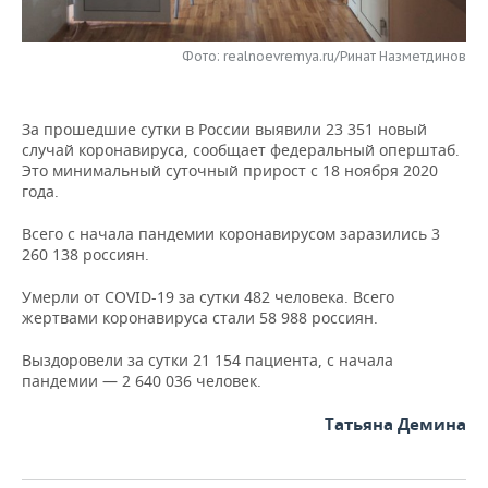
НЕФТЕХИМИЯ
РОЗНИЧНАЯ ТОРГОВЛЯ
НОВОСТИ ТЕХНОЛОГИЙ
МЕРОПРИЯТИЯ
НЕФТЬ
Фото: realnoevremya.ru/Ринат Назметдинов
ТРАНСПОРТ
IT
НОВОСТИ МЕРОПРИЯТИЙ
СПОРТ
ОПК
За прошедшие сутки в России выявили 23 351 новый
УСЛУГИ
МЕДИА
ВЫЕЗДНАЯ РЕДАКЦИЯ
НОВОСТИ СПОРТА
ОБЩЕСТВО
случай коронавируса, сообщает федеральный оперштаб.
ЭНЕРГЕТИКА
Это минимальный суточный прирост с 18 ноября 2020
ТЕЛЕКОММУНИКАЦИИ
БИЗНЕС-БРАНЧИ
ФУТБОЛ
НОВОСТИ ОБЩЕСТВА
года.
ФОТОГАЛЕРЕЯ
Всего с начала пандемии коронавирусом заразились 3
ONLINE-КОНФЕРЕНЦИИ
ХОККЕЙ
ВЛАСТЬ
СЮЖЕТЫ
260 138 россиян.
ОТКРЫТАЯ ЛЕКЦИЯ
БАСКЕТБОЛ
ИНФРАСТРУКТУРА
СПРАВОЧНИК
Умерли от COVID-19 за сутки 482 человека. Всего
жертвами коронавируса стали 58 988 россиян.
ВОЛЕЙБОЛ
ИСТОРИЯ
СПИСОК ПЕРСОН
ПОЛНАЯ ВЕРСИЯ
Выздоровели за сутки 21 154 пациента, с начала
пандемии — 2 640 036 человек.
КИБЕРСПОРТ
КУЛЬТУРА
СПИСОК КОМПАНИЙ
Татьяна Демина
ФИГУРНОЕ КАТАНИЕ
МЕДИЦИНА