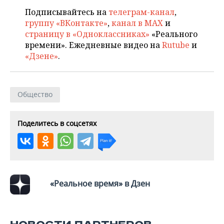
ВОДНЫЕ ВИДЫ СПОРТА
ОБРАЗОВАНИЕ
Подписывайтесь на
телеграм-канал
,
группу «ВКонтакте»
,
канал в MAX
и
ХОККЕЙ С МЯЧОМ
ПРОИСШЕСТВИЯ
страницу в «Одноклассниках»
«Реального
времени». Ежедневные видео на
Rutube
и
«Дзене»
.
Общество
Поделитесь в соцсетях
«Реальное время» в Дзен