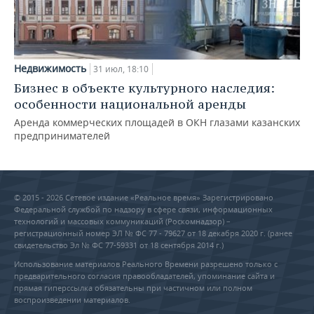
Недвижимость
31 июл, 18:10
Бизнес в объекте культурного наследия:
особенности национальной аренды
Аренда коммерческих площадей в ОКН глазами казанских
предпринимателей
© 2015 - 2026 Сетевое издание «Реальное время» Зарегистрировано
Федеральной службой по надзору в сфере связи, информационных
технологий и массовых коммуникаций (Роскомнадзор) –
регистрационный номер ЭЛ № ФС 77 - 79627 от 18 декабря 2020 г. (ранее
свидетельство Эл № ФС 77-59331 от 18 сентября 2014 г.)
Использование материалов Реального Времени разрешено только с
предварительного согласия правообладателей, упоминание сайта и
прямая гиперссылка обязательны при частичном или полном
воспроизведении материалов.