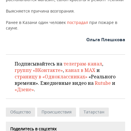
НЕФТЕХИМИЯ
РОЗНИЧНАЯ ТОРГОВЛЯ
НОВОСТИ ТЕХНОЛОГИЙ
МЕРОПРИЯТИЯ
Выясняется причина возгорания.
НЕФТЬ
Ранее в Казани один человек
пострадал
при пожаре в
ТРАНСПОРТ
IT
НОВОСТИ МЕРОПРИЯТИЙ
СПОРТ
сауне.
ОПК
УСЛУГИ
МЕДИА
ВЫЕЗДНАЯ РЕДАКЦИЯ
НОВОСТИ СПОРТА
ОБЩЕСТВО
Ольга Плешкова
ЭНЕРГЕТИКА
ТЕЛЕКОММУНИКАЦИИ
БИЗНЕС-БРАНЧИ
ФУТБОЛ
НОВОСТИ ОБЩЕСТВА
ФОТОГАЛЕРЕЯ
Подписывайтесь на
телеграм-канал
,
ONLINE-КОНФЕРЕНЦИИ
ХОККЕЙ
ВЛАСТЬ
СЮЖЕТЫ
группу «ВКонтакте»
,
канал в MAX
и
страницу в «Одноклассниках»
«Реального
ОТКРЫТАЯ ЛЕКЦИЯ
БАСКЕТБОЛ
ИНФРАСТРУКТУРА
СПРАВОЧНИК
времени». Ежедневные видео на
Rutube
и
«Дзене»
.
ВОЛЕЙБОЛ
ИСТОРИЯ
СПИСОК ПЕРСОН
ПОЛНАЯ ВЕРСИЯ
КИБЕРСПОРТ
КУЛЬТУРА
СПИСОК КОМПАНИЙ
Общество
Происшествия
Татарстан
ФИГУРНОЕ КАТАНИЕ
МЕДИЦИНА
Поделитесь в соцсетях