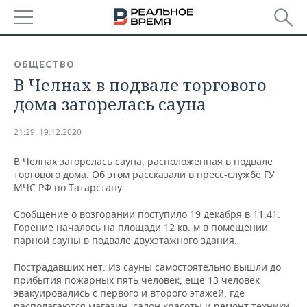
РЕГИОНЫ
ОБЩЕСТВО
В Челнах в подвале торгового
БАШКОРТОСТАН
НОВОСТИ
дома загорелась сауна
ТАТАРСТАН
АНАЛИТИКА
21:29, 19.12.2020
УДМУРТИЯ
НОВОСТИ АНАЛИТИКИ
ЭКОНОМИКА
В Челнах загорелась сауна, расположенная в подвале
торгового дома. Об этом рассказали в пресс-службе ГУ
ДЕКЛАРАЦИИ О ДОХОДАХ
НОВОСТИ ЭКОНОМИКИ
ПРОМЫШЛЕННОСТЬ
МЧС РФ по Татарстану.
КОРОЛИ ГОСЗАКАЗА ПФО
ФИНАНСЫ
НОВОСТИ
НЕДВИЖИМОСТЬ
Сообщение о возгорании поступило 19 декабря в 11.41.
ПРОМЫШЛЕННОСТИ
Горение началось на площади 12 кв. м в помещении
ВУЗЫ ТАТАРСТАНА
БАНКИ
НОВОСТИ НЕДВИЖИМОСТИ
АВТО
парной сауны в подвале двухэтажного здания.
АГРОПРОМ
Пострадавших нет. Из сауны самостоятельно вышли до
КОМУ ПРИНАДЛЕЖАТ
БЮДЖЕТ
НОВОСТИ АВТО
БИЗНЕС
ТОРГОВЫЕ ЦЕНТРЫ
МАШИНОСТРОЕНИЕ
прибытия пожарных пять человек, еще 13 человек
ТАТАРСТАНА
эвакуировались с первого и второго этажей, где
ИНВЕСТИЦИИ
НОВОСТИ БИЗНЕСА
ТЕХНОЛОГИИ
располагаются магазин, салон красоты и ремонт техники