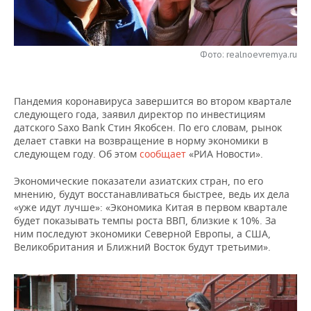
НЕФТЕХИМИЯ
РОЗНИЧНАЯ ТОРГОВЛЯ
НОВОСТИ ТЕХНОЛОГИЙ
МЕРОПРИЯТИЯ
НЕФТЬ
Фото: realnoevremya.ru
ТРАНСПОРТ
IT
НОВОСТИ МЕРОПРИЯТИЙ
СПОРТ
ОПК
УСЛУГИ
МЕДИА
ВЫЕЗДНАЯ РЕДАКЦИЯ
НОВОСТИ СПОРТА
ОБЩЕСТВО
ЭНЕРГЕТИКА
Пандемия коронавируса завершится во втором квартале
следующего года, заявил директор по инвестициям
ТЕЛЕКОММУНИКАЦИИ
БИЗНЕС-БРАНЧИ
ФУТБОЛ
НОВОСТИ ОБЩЕСТВА
ФОТОГАЛЕРЕЯ
датского Saxo Bank Стин Якобсен. По его словам, рынок
делает ставки на возвращение в норму экономики в
ONLINE-КОНФЕРЕНЦИИ
ХОККЕЙ
ВЛАСТЬ
СЮЖЕТЫ
следующем году. Об этом
сообщает
«РИА Новости».
Экономические показатели азиатских стран, по его
ОТКРЫТАЯ ЛЕКЦИЯ
БАСКЕТБОЛ
ИНФРАСТРУКТУРА
СПРАВОЧНИК
мнению, будут восстанавливаться быстрее, ведь их дела
«уже идут лучше»: «Экономика Китая в первом квартале
ВОЛЕЙБОЛ
ИСТОРИЯ
СПИСОК ПЕРСОН
ПОЛНАЯ ВЕРСИЯ
будет показывать темпы роста ВВП, близкие к 10%. За
ним последуют экономики Северной Европы, а США,
Великобритания и Ближний Восток будут третьими».
КИБЕРСПОРТ
КУЛЬТУРА
СПИСОК КОМПАНИЙ
ФИГУРНОЕ КАТАНИЕ
МЕДИЦИНА