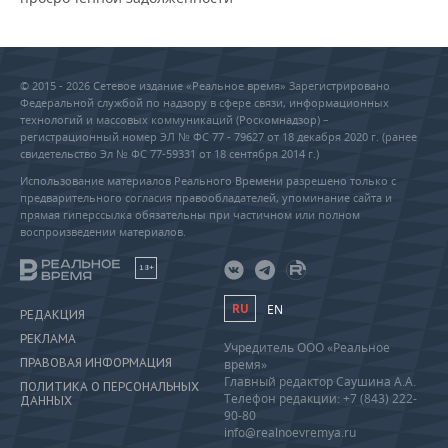
© 2015 - 2026 Сетевое издание «Реальное время» Зарегистрировано
Федеральной службой по надзору в сфере связи, информационных
технологий и массовых коммуникаций (Роскомнадзор) –
регистрационный номер ЭЛ № ФС 77 - 79627 от 18 декабря 2020 г. (ранее
свидетельство Эл № ФС 77-59331 от 18 сентября 2014 г.)
Использование материалов Реального Времени разрешено только с
предварительного согласия правообладателей, упоминание сайта и
прямая гиперссылка обязательны при частичном или полном
воспроизведении материалов.
18+
RU
EN
РЕДАКЦИЯ
РЕКЛАМА
Учредитель ООО «Реальное
ПРАВОВАЯ ИНФОРМАЦИЯ
время»
Главный редактор Саушина А.А.
ПОЛИТИКА О ПЕРСОНАЛЬНЫХ
Телефон редакции: +7 (843) 222-
ДАННЫХ
90-80
info@realnoevremya.ru