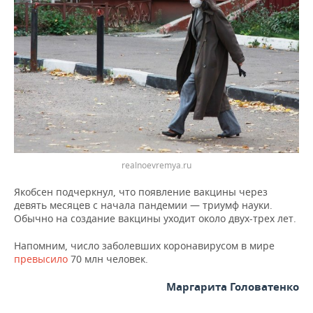
ВОДНЫЕ ВИДЫ СПОРТА
ОБРАЗОВАНИЕ
ХОККЕЙ С МЯЧОМ
ПРОИСШЕСТВИЯ
realnoevremya.ru
Якобсен подчеркнул, что появление вакцины через
девять месяцев с начала пандемии — триумф науки.
Обычно на создание вакцины уходит около двух-трех лет.
Напомним, число заболевших коронавирусом в мире
превысило
70 млн человек.
Маргарита Головатенко