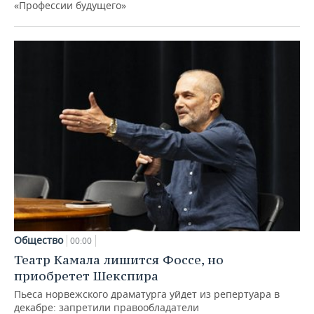
«Профессии будущего»
Общество
00:00
Театр Камала лишится Фоссе, но
приобретет Шекспира
Пьеса норвежского драматурга уйдет из репертуара в
декабре: запретили правообладатели