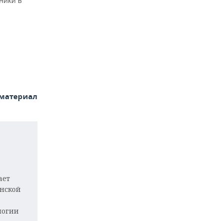
ники в
 материал
ает
инской
логии