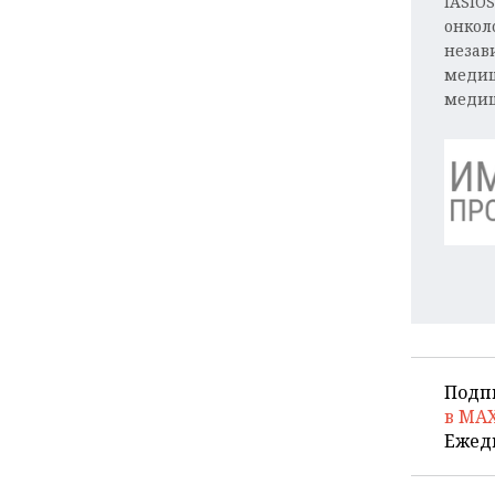
IASIO
онкол
незав
медиц
медиц
Подп
в MA
Ежед