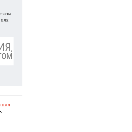
ества
 для
анал
.