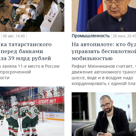
Промышленность
06 авг, 14:40
28 июл, 20:4
ка татарстанского
На автопилоте: кто бу
 перед банками
управлять беспилотно
ла 39 млрд рублей
мобильностью
 заняла 11-е место в России
Рифкат Минниханов считает, 
 просроченной
движение автономного транс
ости
шоссе, воде и в воздухе надо
координировать с единой пл