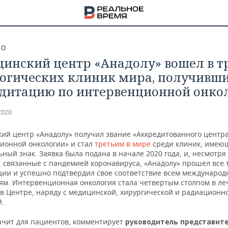
ВО
инский центр «Анадолу» вошел в т
огических клиник мира, получивш
дитацию по интервенционной онко
2020
ий центр «Анадолу» получил звание «Аккредитованного центр
ионной онкологии» и стал
третьим в мире
среди клиник, имеющ
ный знак. Заявка была подана в начале 2020 года, и, несмотря
, связанные с пандемией коронавируса, «Анадолу» прошел все 
ции и успешно подтвердил свое соответствие всем междунаро
ям. Интервенционная онкология стала четвертым столпом в л
 в Центре, наряду с медицинской, хирургической и радиационн
НА
й.
начит для пациентов, комментирует
руководитель представит