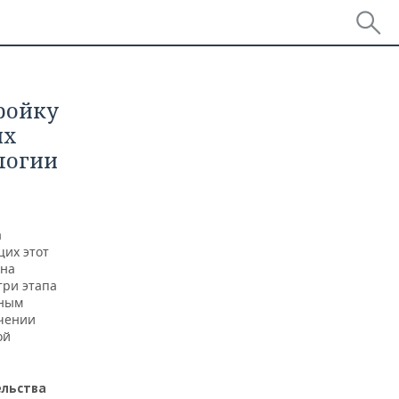
ройку
их
логии
а
их этот
 на
три этапа
дным
ечении
ой
ельства