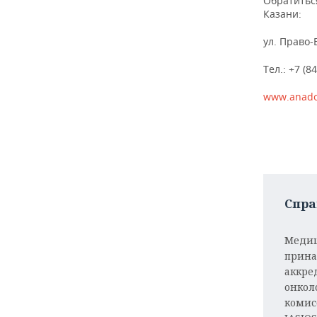
Обратитьс
ВОДНЫЕ ВИДЫ СПОРТА
ОБРАЗОВАНИЕ
Казани:
ХОККЕЙ С МЯЧОМ
ПРОИСШЕСТВИЯ
ул. Право-
Тел.: +7 (8
www.anado
Спра
Медиц
прина
аккре
онкол
комис