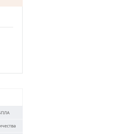
 БПЛА
ичества