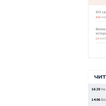
XVI с
499
МА
Велик
истор
24
МАТ
ЧИ
На 
16:20
Вла
14:06