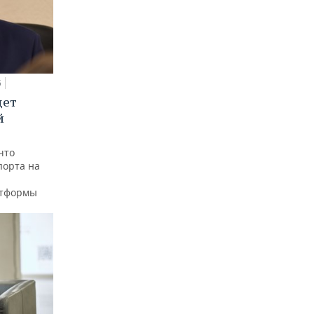
5
дет
й
что
порта на
атформы