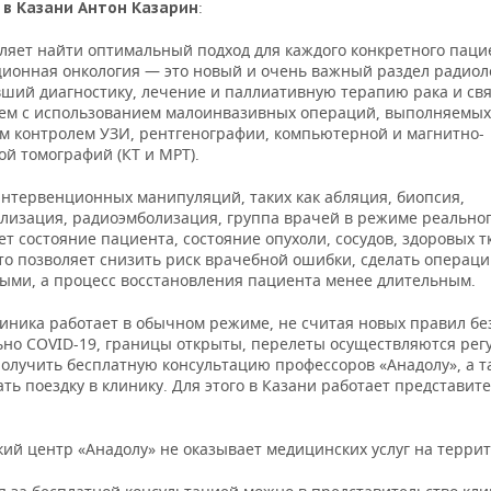
:
 в Казани Антон Казарин
оляет найти оптимальный подход для каждого конкретного паци
ионная онкология — это новый и очень важный раздел радиол
ший диагностику, лечение и паллиативную терапию рака и св
ем с использованием малоинвазивных операций, выполняемых
м контролем УЗИ, рентгенографии, компьютерной и магнитно-
й томографий (КТ и МРТ).
интервенционных манипуляций, таких как абляция, биопсия,
лизация, радиоэмболизация, группа врачей в режиме реально
т состояние пациента, состояние опухоли, сосудов, здоровых т
то позволяет снизить риск врачебной ошибки, сделать операци
ыми, а процесс восстановления пациента менее длительным.
линика работает в обычном режиме, не считая новых правил бе
ьно COVID-19, границы открыты, перелеты осуществляются рег
олучить бесплатную консультацию профессоров «Анадолу», а т
ть поездку в клинику. Для этого в Казани работает представит
ий центр «Анадолу» не оказывает медицинских услуг на терри