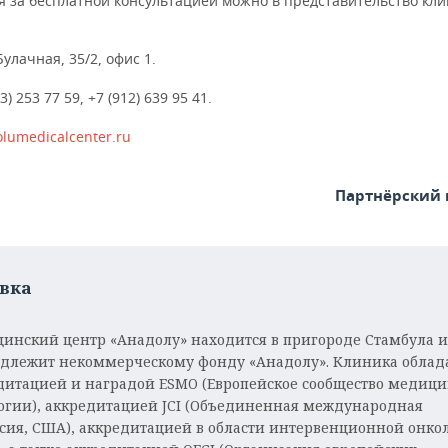
я за бесплатной консультацией можно в представительство кли
Булачная, 35/2, офис 1.
43) 253 77 59, +7 (912) 639 95 41.
lumedicalcenter.ru
Партнёрский
вка
инский центр «Анадолу» находится в пригороде Стамбула и
длежит некоммерческому фонду «Анадолу». Клиника облад
дитацией и наградой ESMO (Европейское сообщество медиц
огии), аккредитацией JCI (Объединенная международная
сия, США), аккредитацией в области интервенционной онко