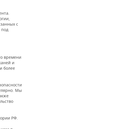
ента.
огии,
язанных с
 под
го времени
каней и
и более
зопасности
улярно. Мы
акже
ельство
тории РФ.