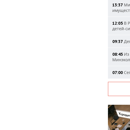
Мин
13:37
имущест
В Р
12:05
детей-с
Деп
09:37
Из 
08:45
Минэкол
Сег
07:00