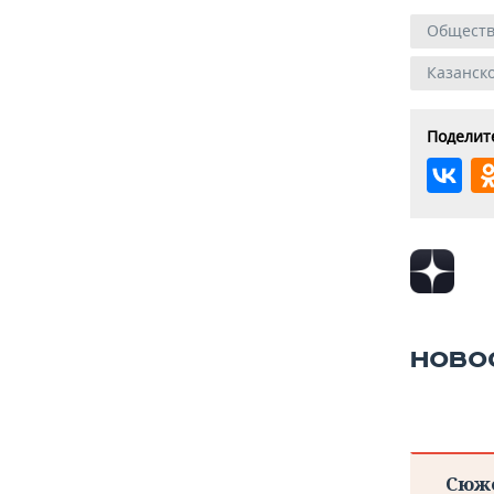
Общест
Казанск
Поделите
НОВО
Сюж