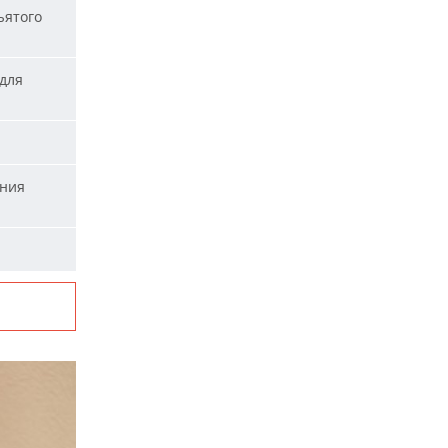
ъятого
для
ания