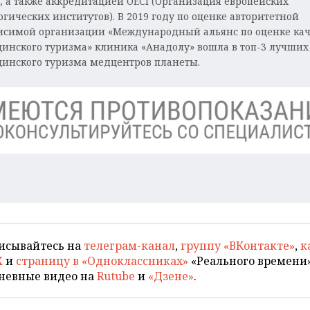
S, а также аккредитацией OECI (Организация европейских
огических институтов). В 2019 году по оценке авторитетной
исимой организации «Международный альянс по оценке кач
инского туризма» клиника «Анадолу» вошла в топ-3 лучших
инского туризма медцентров планеты.
исывайтесь на
телеграм-канал
,
группу «ВКонтакте»
,
к
X
и
страницу в «Одноклассниках»
«Реального времени»
невные видео на
Rutube
и
«Дзене»
.