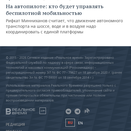
На автопилоте: кто будет управлять
беспилотной мобильностью
Рифкат Минниханов считает, что движение автономного
транспорта на шоссе, воде и в воздухе надо
координировать с единой платформы
© 2015 - 2026 Сетевое издание «Реальное время» Зарегистрировано
Федеральной службой по надзору в сфере связи, информационных
технологий и массовых коммуникаций (Роскомнадзор) –
регистрационный номер ЭЛ № ФС 77 - 79627 от 18 декабря 2020 г. (ранее
свидетельство Эл № ФС 77-59331 от 18 сентября 2014 г.)
Использование материалов Реального Времени разрешено только с
предварительного согласия правообладателей, упоминание сайта и
прямая гиперссылка обязательны при частичном или полном
воспроизведении материалов.
18+
RU
EN
РЕДАКЦИЯ