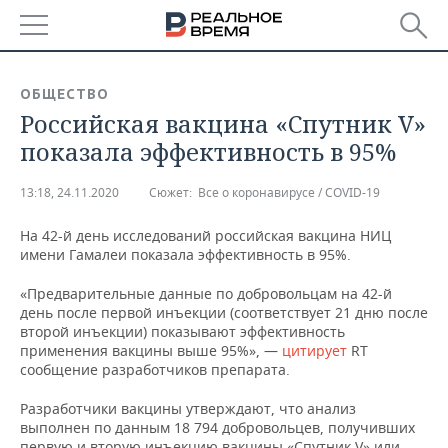
РЕГИОНЫ
ОБЩЕСТВО
Российская вакцина «Спутник V»
БАШКОРТОСТАН
НОВОСТИ
показала эффективность в 95%
ТАТАРСТАН
АНАЛИТИКА
13:18, 24.11.2020
Сюжет:
Все о коронавирусе / COVID-19
УДМУРТИЯ
НОВОСТИ АНАЛИТИКИ
ЭКОНОМИКА
На 42-й день исследований российская вакцина НИЦ
имени Гамалеи показала эффективность в 95%.
ДЕКЛАРАЦИИ О ДОХОДАХ
НОВОСТИ ЭКОНОМИКИ
ПРОМЫШЛЕННОСТЬ
«Предварительные данные по добровольцам на 42-й
КОРОЛИ ГОСЗАКАЗА ПФО
ФИНАНСЫ
НОВОСТИ
НЕДВИЖИМОСТЬ
день после первой инъекции (соответствует 21 дню после
ПРОМЫШЛЕННОСТИ
второй инъекции) показывают эффективность
ВУЗЫ ТАТАРСТАНА
БАНКИ
НОВОСТИ НЕДВИЖИМОСТИ
АВТО
применения вакцины выше 95%», —
цитирует
RT
АГРОПРОМ
сообщение разработчиков препарата.
КОМУ ПРИНАДЛЕЖАТ
БЮДЖЕТ
НОВОСТИ АВТО
БИЗНЕС
ТОРГОВЫЕ ЦЕНТРЫ
МАШИНОСТРОЕНИЕ
Разработчики вакцины утверждают, что анализ
ТАТАРСТАНА
выполнен по данным 18 794 добровольцев, получивших
ИНВЕСТИЦИИ
НОВОСТИ БИЗНЕСА
ТЕХНОЛОГИИ
первую и вторую инъекцию вакцины «Спутник V» или