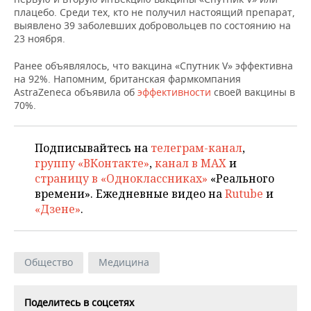
НЕФТЕХИМИЯ
плацебо. Среди тех, кто не получил настоящий препарат,
выявлено 39 заболевших добровольцев по состоянию на
РОЗНИЧНАЯ ТОРГОВЛЯ
НОВОСТИ ТЕХНОЛОГИЙ
МЕРОПРИЯТИЯ
НЕФТЬ
23 ноября.
ТРАНСПОРТ
IT
НОВОСТИ МЕРОПРИЯТИЙ
СПОРТ
Ранее объявлялось, что вакцина «Спутник V» эффективна
ОПК
на 92%. Напомним, британская фармкомпания
УСЛУГИ
МЕДИА
ВЫЕЗДНАЯ РЕДАКЦИЯ
НОВОСТИ СПОРТА
ОБЩЕСТВО
AstraZeneca объявила об
эффективности
своей вакцины в
ЭНЕРГЕТИКА
70%.
ТЕЛЕКОММУНИКАЦИИ
БИЗНЕС-БРАНЧИ
ФУТБОЛ
НОВОСТИ ОБЩЕСТВА
ФОТОГАЛЕРЕЯ
Подписывайтесь на
телеграм-канал
,
ONLINE-КОНФЕРЕНЦИИ
ХОККЕЙ
ВЛАСТЬ
СЮЖЕТЫ
группу «ВКонтакте»
,
канал в MAX
и
страницу в «Одноклассниках»
«Реального
ОТКРЫТАЯ ЛЕКЦИЯ
БАСКЕТБОЛ
ИНФРАСТРУКТУРА
СПРАВОЧНИК
времени». Ежедневные видео на
Rutube
и
«Дзене»
.
ВОЛЕЙБОЛ
ИСТОРИЯ
СПИСОК ПЕРСОН
ПОЛНАЯ ВЕРСИЯ
КИБЕРСПОРТ
КУЛЬТУРА
СПИСОК КОМПАНИЙ
Общество
Медицина
ФИГУРНОЕ КАТАНИЕ
МЕДИЦИНА
Поделитесь в соцсетях