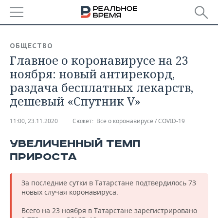
РЕГИОНЫ
ОБЩЕСТВО
Главное о коронавирусе на 23
БАШКОРТОСТАН
НОВОСТИ
ноября: новый антирекорд,
ТАТАРСТАН
АНАЛИТИКА
раздача бесплатных лекарств,
дешевый «Спутник V»
УДМУРТИЯ
НОВОСТИ АНАЛИТИКИ
ЭКОНОМИКА
11:00, 23.11.2020
Сюжет:
Все о коронавирусе / COVID-19
ДЕКЛАРАЦИИ О ДОХОДАХ
НОВОСТИ ЭКОНОМИКИ
ПРОМЫШЛЕННОСТЬ
УВЕЛИЧЕННЫЙ ТЕМП
КОРОЛИ ГОСЗАКАЗА ПФО
ФИНАНСЫ
НОВОСТИ
НЕДВИЖИМОСТЬ
ПРОМЫШЛЕННОСТИ
ПРИРОСТА
ВУЗЫ ТАТАРСТАНА
БАНКИ
НОВОСТИ НЕДВИЖИМОСТИ
АВТО
АГРОПРОМ
За последние сутки в Татарстане подтвердилось 73
КОМУ ПРИНАДЛЕЖАТ
БЮДЖЕТ
НОВОСТИ АВТО
БИЗНЕС
новых случая коронавируса.
ТОРГОВЫЕ ЦЕНТРЫ
МАШИНОСТРОЕНИЕ
ТАТАРСТАНА
Всего на 23 ноября в Татарстане зарегистрировано
ИНВЕСТИЦИИ
НОВОСТИ БИЗНЕСА
ТЕХНОЛОГИИ