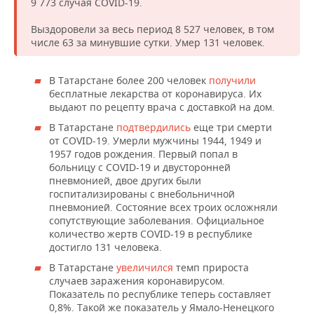
9 773 случая COVID-19.
НЕФТЕХИМИЯ
РОЗНИЧНАЯ ТОРГОВЛЯ
НОВОСТИ ТЕХНОЛОГИЙ
МЕРОПРИЯТИЯ
Выздоровели за весь период 8 527 человек, в том
НЕФТЬ
числе 63 за минувшие сутки. Умер 131 человек.
ТРАНСПОРТ
IT
НОВОСТИ МЕРОПРИЯТИЙ
СПОРТ
ОПК
В Татарстане более 200 человек
получили
УСЛУГИ
МЕДИА
ВЫЕЗДНАЯ РЕДАКЦИЯ
НОВОСТИ СПОРТА
ОБЩЕСТВО
бесплатные лекарства от коронавируса. Их
ЭНЕРГЕТИКА
выдают по рецепту врача с доставкой на дом.
ТЕЛЕКОММУНИКАЦИИ
БИЗНЕС-БРАНЧИ
ФУТБОЛ
НОВОСТИ ОБЩЕСТВА
ФОТОГАЛЕРЕЯ
В Татарстане
подтвердились
еще три смерти
от COVID-19. Умерли мужчины 1944, 1949 и
1957 годов рождения. Первый попал в
ONLINE-КОНФЕРЕНЦИИ
ХОККЕЙ
ВЛАСТЬ
СЮЖЕТЫ
больницу с COVID-19 и двусторонней
пневмонией, двое других были
ОТКРЫТАЯ ЛЕКЦИЯ
БАСКЕТБОЛ
ИНФРАСТРУКТУРА
СПРАВОЧНИК
госпитализированы с внебольничной
пневмонией. Состояние всех троих осложняли
ВОЛЕЙБОЛ
ИСТОРИЯ
СПИСОК ПЕРСОН
ПОЛНАЯ ВЕРСИЯ
сопутствующие заболевания. Официальное
количество жертв COVID-19 в республике
достигло 131 человека.
КИБЕРСПОРТ
КУЛЬТУРА
СПИСОК КОМПАНИЙ
В Татарстане
увеличился
темп прироста
случаев заражения коронавирусом.
ФИГУРНОЕ КАТАНИЕ
МЕДИЦИНА
Показатель по республике теперь составляет
0,8%. Такой же показатель у Ямало-Ненецкого