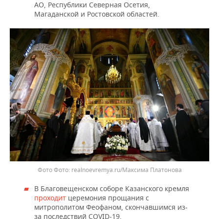
ВОДНЫЕ ВИДЫ СПОРТА
ОБРАЗОВАНИЕ
АО, Республики Северная Осетия,
Магаданской и Ростовской областей.
ХОККЕЙ С МЯЧОМ
ПРОИСШЕСТВИЯ
Фото
realnoevremya.ru/Максима Платонова
В Благовещенском соборе Казанского кремля
проходит
церемония прощания с
митрополитом Феофаном, скончавшимся из-
за последствий COVID-19.