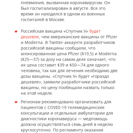
пневмония, вызванная коронавирусом. Он
был госпитализирован в августе. Все это
время он находился в одном из военных
госпиталей в Москве.
Российская вакцина «Спутник V»
будет
дешевле
, чем американские вакцины от Pfizer
и Moderna. В Twitter-аккаунте разработчиков
российской вакцины сообщили, что
анонсированная цена Pfizer ($19,5) и Moderna
($25—37) за дозу на самом деле означает, что
их цена составит $39 и $50—74 для одного
человека, так как для лечения необходимо две
дозы вакцины. «Спутник V» будет «гораздо
дешевле», заявили разработчики российской
вакцины, но цену пообещали назвать только
на этой неделе.
Регионам рекомендовано организовать для
пациентов с COVID-19 телемедицинские
консультации и отдельные амбулатории для
диагностики коронавируса — медпомощь
должна осуществляться семь дней в неделю
круглосуточно. По регламенту оказания