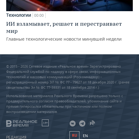
Технологии
00:00
ИИ взламывает, решает и перестраивает
мир
Главные технологические новости минувшей недели
© 2015 - 2026 Сетевое издание «Реальное время» Зарегистрировано
Федеральной службой по надзору в сфере связи, информационных
технологий и массовых коммуникаций (Роскомнадзор) –
регистрационный номер ЭЛ № ФС 77 - 79627 от 18 декабря 2020 г. (ранее
свидетельство Эл № ФС 77-59331 от 18 сентября 2014 г.)
Использование материалов Реального Времени разрешено только с
предварительного согласия правообладателей, упоминание сайта и
прямая гиперссылка обязательны при частичном или полном
воспроизведении материалов.
18+
RU
EN
РЕДАКЦИЯ