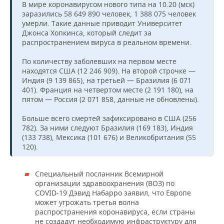
В мире коронавирусом нового типа на 10.20 (мск)
заразились 58 649 890 человек, 1 388 075 человек
умерли. Такие данные приводит Университет
Джонса Хопкинса, который следит за
распространением вируса в реальном времени.
По количеству заболевших на первом месте
находятся США (12 246 909). На второй строчке —
Индия (9 139 865), на третьей — Бразилия (6 071
401). Франция на четвертом месте (2 191 180), на
пятом — Россия (2 071 858, данные не обновлены).
Больше всего смертей зафиксировано в США (256
782). За ними следуют Бразилия (169 183), Индия
(133 738), Мексика (101 676) и Великобритания (55
120).
Специальный посланник Всемирной
организации здравоохранения (ВОЗ) по
COVID-19 Дэвид Набарро заявил, что Европе
может угрожать третья волна
распространения коронавируса, если страны
не создадут необходимую инфраструктуру для