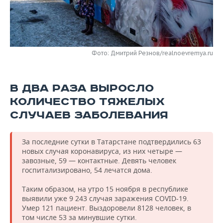
НЕФТЕХИМИЯ
РОЗНИЧНАЯ ТОРГОВЛЯ
НОВОСТИ ТЕХНОЛОГИЙ
МЕРОПРИЯТИЯ
НЕФТЬ
ТРАНСПОРТ
IT
НОВОСТИ МЕРОПРИЯТИЙ
СПОРТ
ОПК
Фото: Дмитрий Резнов/realnoevremya.ru
УСЛУГИ
МЕДИА
ВЫЕЗДНАЯ РЕДАКЦИЯ
НОВОСТИ СПОРТА
ОБЩЕСТВО
ЭНЕРГЕТИКА
В ДВА РАЗА ВЫРОСЛО
ТЕЛЕКОММУНИКАЦИИ
БИЗНЕС-БРАНЧИ
ФУТБОЛ
НОВОСТИ ОБЩЕСТВА
ФОТОГАЛЕРЕЯ
КОЛИЧЕСТВО ТЯЖЕЛЫХ
ONLINE-КОНФЕРЕНЦИИ
ХОККЕЙ
ВЛАСТЬ
СЮЖЕТЫ
СЛУЧАЕВ ЗАБОЛЕВАНИЯ
ОТКРЫТАЯ ЛЕКЦИЯ
БАСКЕТБОЛ
ИНФРАСТРУКТУРА
СПРАВОЧНИК
За последние сутки в Татарстане подтвердились 63
новых случая коронавируса, из них четыре —
ВОЛЕЙБОЛ
ИСТОРИЯ
СПИСОК ПЕРСОН
ПОЛНАЯ ВЕРСИЯ
завозные, 59 — контактные. Девять человек
госпитализировано, 54 лечатся дома.
КИБЕРСПОРТ
КУЛЬТУРА
СПИСОК КОМПАНИЙ
Таким образом, на утро 15 ноября в республике
выявили уже 9 243 случая заражения COVID-19.
ФИГУРНОЕ КАТАНИЕ
МЕДИЦИНА
Умер 121 пациент. Выздоровели 8128 человек, в
том числе 53 за минувшие сутки.