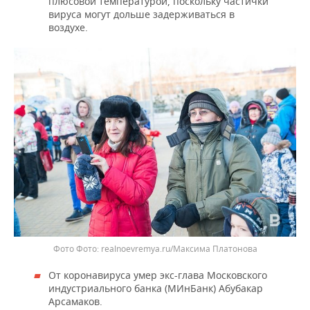
плюсовой температурой, поскольку частички
вируса могут дольше задерживаться в
воздухе.
Фото
realnoevremya.ru/Максима Платонова
От коронавируса умер экс-глава Московского
индустриального банка (МИнБанк) Абубакар
Арсамаков.