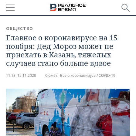
РЕГИОНЫ
ОБЩЕСТВО
Главное о коронавирусе на 15
БАШКОРТОСТАН
НОВОСТИ
ноября: Дед Мороз может не
ТАТАРСТАН
АНАЛИТИКА
приехать в Казань, тяжелых
случаев стало больше вдвое
УДМУРТИЯ
НОВОСТИ АНАЛИТИКИ
ЭКОНОМИКА
11:18, 15.11.2020
Сюжет:
Все о коронавирусе / COVID-19
ДЕКЛАРАЦИИ О ДОХОДАХ
НОВОСТИ ЭКОНОМИКИ
ПРОМЫШЛЕННОСТЬ
КОРОЛИ ГОСЗАКАЗА ПФО
ФИНАНСЫ
НОВОСТИ
НЕДВИЖИМОСТЬ
ПРОМЫШЛЕННОСТИ
ВУЗЫ ТАТАРСТАНА
БАНКИ
НОВОСТИ НЕДВИЖИМОСТИ
АВТО
АГРОПРОМ
КОМУ ПРИНАДЛЕЖАТ
БЮДЖЕТ
НОВОСТИ АВТО
БИЗНЕС
ТОРГОВЫЕ ЦЕНТРЫ
МАШИНОСТРОЕНИЕ
ТАТАРСТАНА
ИНВЕСТИЦИИ
НОВОСТИ БИЗНЕСА
ТЕХНОЛОГИИ