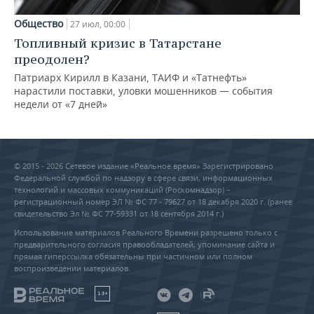
Общество
27 июл, 00:00
Топливный кризис в Татарстане
преодолен?
Патриарх Кирилл в Казани, ТАИФ и «Татнефть»
нарастили поставки, уловки мошенников — события
недели от «7 дней»
© 2015 - 2026 Сетевое издание «Реальное время» Зарегистрировано
Федеральной службой по надзору в сфере связи, информационных
технологий и массовых коммуникаций (Роскомнадзор) –
регистрационный номер ЭЛ № ФС 77 - 79627 от 18 декабря 2020 г. (ранее
свидетельство Эл № ФС 77-59331 от 18 сентября 2014 г.)
Использование материалов Реального Времени разрешено только с
предварительного согласия правообладателей, упоминание сайта и
прямая гиперссылка обязательны при частичном или полном
воспроизведении материалов.
18+