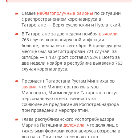
ВОДНЫЕ ВИДЫ СПОРТА
ОБРАЗОВАНИЕ
Самые
неблагополучные районы
по ситуации
ХОККЕЙ С МЯЧОМ
ПРОИСШЕСТВИЯ
с распространением коронавируса в
Татарстане — Верхнеуслонский и Нурлатский.
В Татарстане за две недели ноября
выявили
763 случая коронавирусной инфекции —
больше, чем за весь сентябрь. В предыдущем
месяце был зарегистрирован 721 случай, за
октябрь — 1 187 (рост составил 52%). Всего за
две недели ноября в республике выявлено 763
случая коронавируса.
Президент Татарстана Рустам Минниханов
заявил
, что Министерство культуры,
Минспорта, Минмолодежи Татарстана несут
персональную ответственность за
соблюдение предписаний Роспотребнадзора
при проведении мероприятий.
Глава республиканского Роспотребнадзора
Марина Патяшина
доложила
, что доля лиц с
тяжелыми формами коронавируса возросла в
два раза. При этом за день до этого