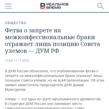
РЕГИОНЫ
ОБЩЕСТВО
Фетва о запрете на
БАШКОРТОСТАН
НОВОСТИ
межконфессиональные браки
ТАТАРСТАН
АНАЛИТИКА
отражает лишь позицию Совета
улемов — ДУМ РФ
УДМУРТИЯ
НОВОСТИ АНАЛИТИКИ
ЭКОНОМИКА
12:04, 11.11.2020
ДЕКЛАРАЦИИ О ДОХОДАХ
НОВОСТИ ЭКОНОМИКИ
ПРОМЫШЛЕННОСТЬ
В ДУМ России объяснили, что опубликованная фетва о
КОРОЛИ ГОСЗАКАЗА ПФО
ФИНАНСЫ
НОВОСТИ
НЕДВИЖИМОСТЬ
запрете на межконфессиональные браки отражает лишь
ПРОМЫШЛЕННОСТИ
позицию Совета улемов, но не всей организации. Об этом
ВУЗЫ ТАТАРСТАНА
БАНКИ
НОВОСТИ НЕДВИЖИМОСТИ
АВТО
заявил заместитель председателя ДУМ Дамир
АГРОПРОМ
Мухетдинов.
КОМУ ПРИНАДЛЕЖАТ
БЮДЖЕТ
НОВОСТИ АВТО
БИЗНЕС
Улемы — это одна из групп мусульманского духовенства.
ТОРГОВЫЕ ЦЕНТРЫ
МАШИНОСТРОЕНИЕ
ТАТАРСТАНА
В структуре ДУМ России они занимают место
ИНВЕСТИЦИИ
НОВОСТИ БИЗНЕСА
ТЕХНОЛОГИИ
совещательного коллегиального органа. Совет