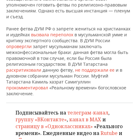
НЕФТЕХИМИЯ
уполномочен готовить фетвы по религиозно-правовым
заключениям. Однако есть высшая инстанция — пленум
РОЗНИЧНАЯ ТОРГОВЛЯ
НОВОСТИ ТЕХНОЛОГИЙ
МЕРОПРИЯТИЯ
НЕФТЬ
и съезд.
ТРАНСПОРТ
IT
НОВОСТИ МЕРОПРИЯТИЙ
СПОРТ
Ранее фетва ДУМ РФ о запрете жениться на христианках
ОПК
и иудейках
вызвала переполох
в мусульманской умме и
УСЛУГИ
МЕДИА
ВЫЕЗДНАЯ РЕДАКЦИЯ
НОВОСТИ СПОРТА
ОБЩЕСТВО
критику экспертного сообщества. В ДУМ России
ЭНЕРГЕТИКА
опровергли
запрет мусульманам заключать
межконфессиональные браки: данная фетва могла быть
ТЕЛЕКОММУНИКАЦИИ
БИЗНЕС-БРАНЧИ
ФУТБОЛ
НОВОСТИ ОБЩЕСТВА
ФОТОГАЛЕРЕЯ
правомочной в том случае, если бы Россия была
религиозным государством. В ДУМ Татарстана
ONLINE-КОНФЕРЕНЦИИ
ХОККЕЙ
ВЛАСТЬ
СЮЖЕТЫ
раскритиковали
данную фетву,
не поддержали ее
и в
духовном собрании мусульман России. Муфтий
Татарстана Камиль хазрат Самигуллин
ОТКРЫТАЯ ЛЕКЦИЯ
БАСКЕТБОЛ
ИНФРАСТРУКТУРА
СПРАВОЧНИК
прокомментировал
«Реальному времени» богословское
заключение.
ВОЛЕЙБОЛ
ИСТОРИЯ
СПИСОК ПЕРСОН
ПОЛНАЯ ВЕРСИЯ
КИБЕРСПОРТ
КУЛЬТУРА
СПИСОК КОМПАНИЙ
Подписывайтесь на
телеграм-канал
,
группу «ВКонтакте»
,
канал в MAX
и
ФИГУРНОЕ КАТАНИЕ
МЕДИЦИНА
страницу в «Одноклассниках»
«Реального
времени». Ежедневные видео на
Rutube
и