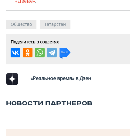
«Дзене»
.
ВОДНЫЕ ВИДЫ СПОРТА
ОБРАЗОВАНИЕ
ХОККЕЙ С МЯЧОМ
ПРОИСШЕСТВИЯ
Общество
Татарстан
Поделитесь в соцсетях
«Реальное время» в Дзен
НОВОСТИ ПАРТНЕРОВ