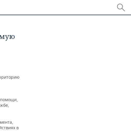
имую
ерриторию
 помощи,
ужбе,
мента,
йствиях в