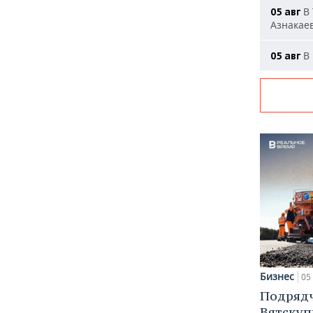
В 
05 авг
Азнакае
В 
05 авг
Бизнес
05 
Подрядч
Вятскуп