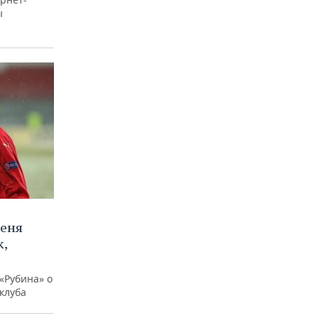
ы
меня
,
«Рубина» о
клуба