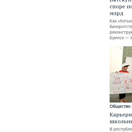
споре п
млрд
Как «Хотьк
банкротств
реконстру
Буинск — 
Общество
Карьерн
школьн
В республи