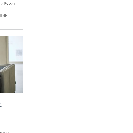
х бумаг
тний
И
рнет-