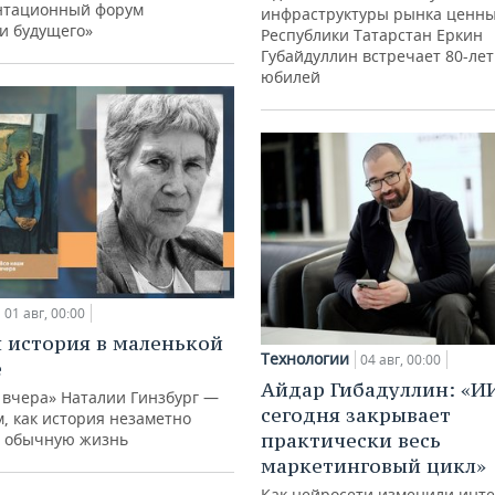
нтационный форум
инфраструктуры рынка ценны
и будущего»
Республики Татарстан Еркин
Губайдуллин встречает 80-ле
юбилей
01 авг, 00:00
 история в маленькой
Технологии
04 авг, 00:00
е
Айдар Гибадуллин: «И
 вчера» Наталии Гинзбург —
сегодня закрывает
м, как история незаметно
практически весь
 обычную жизнь
маркетинговый цикл»
Как нейросети изменили инте