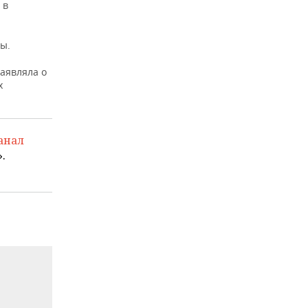
 в
ы.
заявляла о
х
анал
.