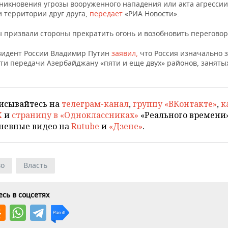
зникновения угрозы вооруженного нападения или акта агрессии
 территории друг друга,
передает
«РИА Новости».
 призвали стороны прекратить огонь и возобновить переговор
зидент России Владимир Путин
заявил,
что Россия изначально 
ти передачи Азербайджану «пяти и еще двух» районов, заняты
исывайтесь на
телеграм-канал
,
группу «ВКонтакте»
,
к
X
и
страницу в «Одноклассниках»
«Реального времени»
невные видео на
Rutube
и
«Дзене»
.
во
Власть
сь в соцсетях