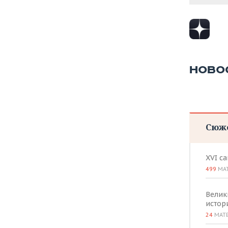
ВОДНЫЕ ВИДЫ СПОРТА
ОБРАЗОВАНИЕ
ХОККЕЙ С МЯЧОМ
ПРОИСШЕСТВИЯ
НОВО
Сюж
XVI с
499
МА
Велик
истор
24
МАТ