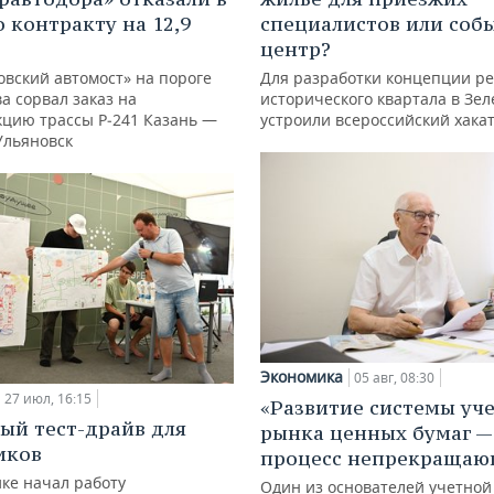
о контракту на 12,9
специалистов или со
центр?
овский автомост» на пороге
Для разработки концепции р
а сорвал заказ на
исторического квартала в Зе
кцию трассы Р‑241 Казань —
устроили всероссийский хака
Ульяновск
Экономика
05 авг, 08:30
27 июл, 16:15
«Развитие системы уч
ый тест-драйв для
рынка ценных бумаг —
иков
процесс непрекращаю
ке начал работу
Один из основателей учетной