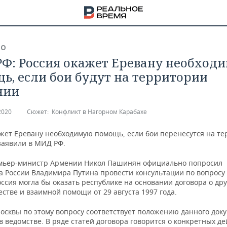
ВО
Ф: Россия окажет Еревану необход
ь, если бои будут на территории
нии
2020
Сюжет:
Конфликт в Нагорном Карабахе
ажет Еревану необходимую помощь, если бои перенесутся на т
заявили в МИД РФ.
мьер-министр Армении Никол Пашинян официально попросил
а России Владимира Путина провести консультации по вопросу
ссия могла бы оказать республике на основании договора о др
стве и взаимной помощи от 29 августа 1997 года.
НА
осквы по этому вопросу соответствует положению данного доку
 ведомстве. В ряде статей договора говорится о конкретных де