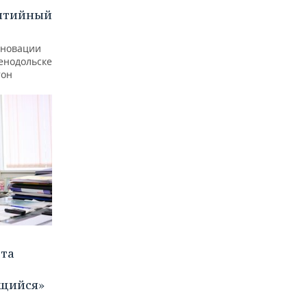
бытийный
еновации
ленодольске
тон
ета
щийся»