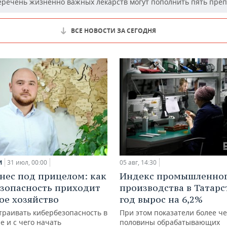
речень жизненно важных лекарств могут пополнить пять пре
ВСЕ НОВОСТИ ЗА СЕГОДНЯ
и
31 июл, 00:00
05 авг, 14:30
нес под прицелом: как
Индекс промышленно
зопасность приходит
производства в Татарс
кое хозяйство
год вырос на 6,2%
траивать кибербезопасность в
При этом показатели более ч
е и с чего начать
половины обрабатывающих