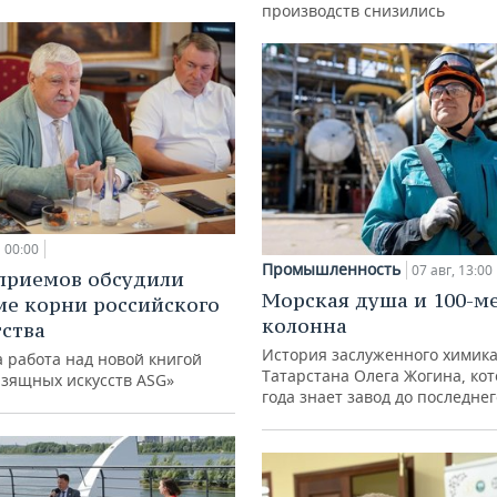
производств снизились
00:00
Промышленность
07 авг, 13:00
приемов обсудили
Морская душа и 100-м
ие корни российского
колонна
ства
История заслуженного химик
 работа над новой книгой
Татарстана Олега Жогина, ко
изящных искусств ASG»
года знает завод до последне