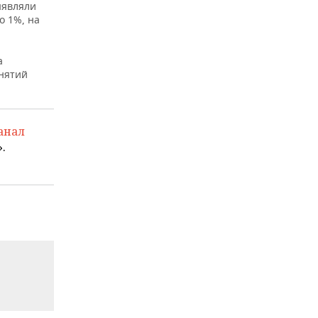
ыявляли
о 1%, на
а
анятий
анал
.