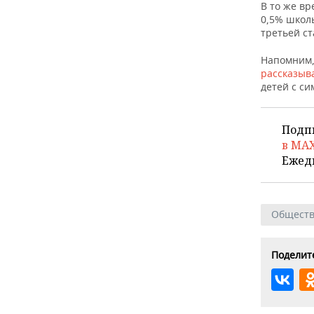
В то же вр
0,5% школь
третьей ст
Напомним,
рассказыв
детей с с
Подп
в MA
Ежед
Общест
Поделите