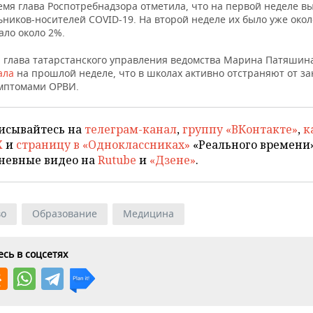
емя глава Роспотребнадзора отметила, что на первой неделе в
ников-носителей COVID-19. На второй неделе их было уже окол
ало около 2%.
 глава татарстанского управления ведомства Марина Патяшин
ала
на прошлой неделе, что в школах активно отстраняют от з
имптомами ОРВИ.
исывайтесь на
телеграм-канал
,
группу «ВКонтакте»
,
к
X
и
страницу в «Одноклассниках»
«Реального времени»
невные видео на
Rutube
и
«Дзене»
.
во
Образование
Медицина
сь в соцсетях