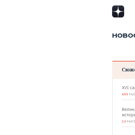
НОВО
Сюж
XVI с
499
МА
Велик
истор
24
МАТ