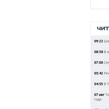
ЧИ
Шко
09:22
В а
08:38
Сег
07:00
Реж
05:42
В Т
04:53
То
07 авг
года