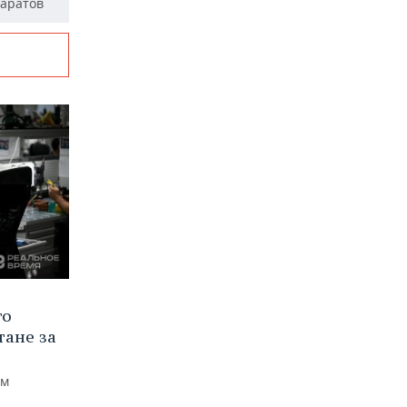
паратов
го
тане за
ем