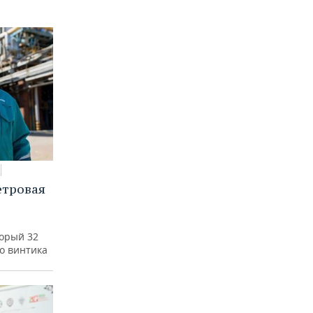
етровая
а
торый 32
го винтика