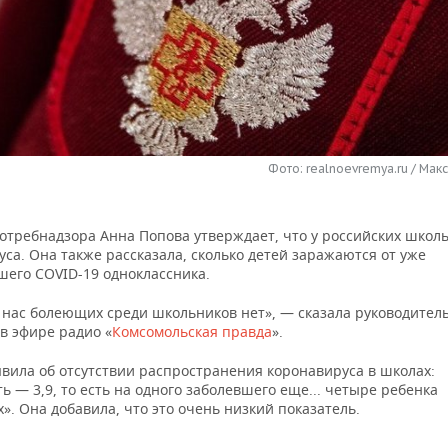
Фото: realnoevremya.ru / Мак
потребнадзора Анна Попова утверждает, что у российских школ
са. Она также рассказала, сколько детей заражаются от уже
шего COVID-19 одноклассника.
у нас болеющих среди школьников нет», — сказала руководител
в эфире радио «
Комсомольская правда
».
явила об отсутствии распространения коронавируса в школах:
ь — 3,9, то есть на одного заболевшего еще... четыре ребенка
». Она добавила, что это очень низкий показатель.