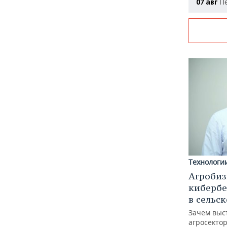
Пе
07 авг
Технологи
Агробиз
кибербе
в сельс
Зачем выс
агросектор