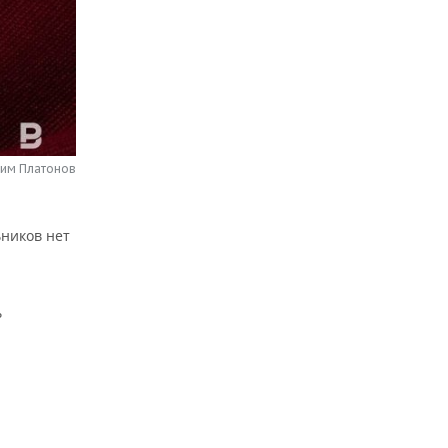
сим Платонов
ьников нет
ь