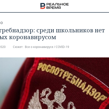
ВО
требнадзор: среди школьников нет
ых коронавирусом
2020
Сюжет:
Все о коронавирусе / COVID-19
НА