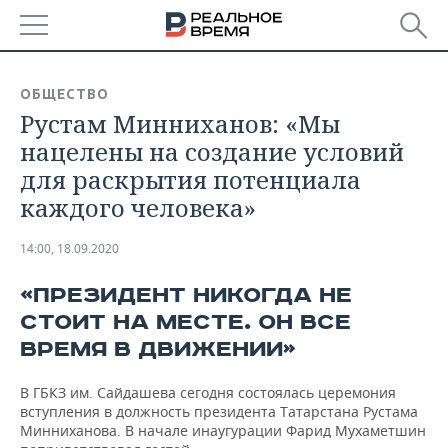
РЕГИОНЫ
ОБЩЕСТВО
Рустам Минниханов: «Мы
БАШКОРТОСТАН
НОВОСТИ
нацелены на создание условий
ТАТАРСТАН
АНАЛИТИКА
для раскрытия потенциала
каждого человека»
УДМУРТИЯ
НОВОСТИ АНАЛИТИКИ
ЭКОНОМИКА
14:00, 18.09.2020
ДЕКЛАРАЦИИ О ДОХОДАХ
НОВОСТИ ЭКОНОМИКИ
ПРОМЫШЛЕННОСТЬ
«ПРЕЗИДЕНТ НИКОГДА НЕ
КОРОЛИ ГОСЗАКАЗА ПФО
ФИНАНСЫ
НОВОСТИ
НЕДВИЖИМОСТЬ
ПРОМЫШЛЕННОСТИ
СТОИТ НА МЕСТЕ. ОН ВСЕ
ВРЕМЯ В ДВИЖЕНИИ»
ВУЗЫ ТАТАРСТАНА
БАНКИ
НОВОСТИ НЕДВИЖИМОСТИ
АВТО
АГРОПРОМ
В ГБКЗ им. Сайдашева сегодня состоялась церемония
КОМУ ПРИНАДЛЕЖАТ
БЮДЖЕТ
НОВОСТИ АВТО
БИЗНЕС
ТОРГОВЫЕ ЦЕНТРЫ
МАШИНОСТРОЕНИЕ
вступления в должность президента Татарстана Рустама
ТАТАРСТАНА
Минниханова. В начале инаугурации Фарид Мухаметшин
ИНВЕСТИЦИИ
НОВОСТИ БИЗНЕСА
ТЕХНОЛОГИИ