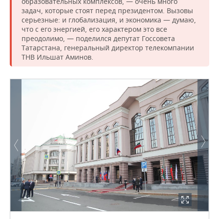
ВОДНЫЕ ВИДЫ СПОРТА
ОБРАЗОВАНИЕ
образовательных комплексов, — очень много
задач, которые стоят перед президентом. Вызовы
серьезные: и глобализация, и экономика — думаю,
ХОККЕЙ С МЯЧОМ
ПРОИСШЕСТВИЯ
что с его энергией, его характером это все
преодолимо, — поделился депутат Госсовета
Татарстана, генеральный директор телекомпании
ТНВ Ильшат Аминов.