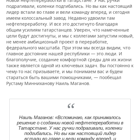
новой нефтепереработки в Татарстане. У нас ручки
подрагивали, коленки подгибались. Но вы как настоящий
лидер встали во главе и вели команду вперед, и сегодня
имеем колоссальный завод. Недавно удвоили там
нефтепереработку. И все это достигнуто благодаря
общим усилиям татарстанцев. Уверен, что намеченные
цели будут достигнуты, и мы с коллегами запустим новый,
не менее амбициозный проект в переработке,
федерального масштаба. При этом мы всегда видим, что
главное достояние нашей республики — это люди. И
благополучие, создание комфортной среды для их жизни
также является одной из ключевых задач. Вы постоянно к
чему-то нас призываете, и мы понимаем вас и будем
стараться быть вашими помощниками, — пообещал
Рустаму Минниханову Наиль Маганов.
Наиль Маганов: «Вспоминаю, как принималось
решение о создании новой нефтепереработки в
Татарстане. У нас ручки подрагивали, коленки
подгибались. Но вы как настоящий лидер
встали во главе и вели команду вперед, и