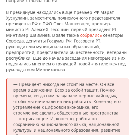
поприветствовал гостей.
НЕФТЕХИМИЯ
РОЗНИЧНАЯ ТОРГОВЛЯ
НОВОСТИ ТЕХНОЛОГИЙ
МЕРОПРИЯТИЯ
В президиуме находились вице-премьер РФ Марат
НЕФТЬ
Хуснуллин, заместитель полномочного представителя
президента РФ в ПФО Олег Машковцев, премьер-
ТРАНСПОРТ
IT
НОВОСТИ МЕРОПРИЯТИЙ
СПОРТ
министр РТ Алексей Песошин, первый президент РТ
ОПК
Минтимер Шаймиев. В зале также
собрались
сенаторы
УСЛУГИ
МЕДИА
ВЫЕЗДНАЯ РЕДАКЦИЯ
НОВОСТИ СПОРТА
ОБЩЕСТВО
Совфеда, депутаты Госдумы РФ, Госсовета РТ,
ЭНЕРГЕТИКА
руководители муниципальных образований,
предприятий, представители общественности, ветераны
ТЕЛЕКОММУНИКАЦИИ
БИЗНЕС-БРАНЧИ
ФУТБОЛ
НОВОСТИ ОБЩЕСТВА
ФОТОГАЛЕРЕЯ
республики. Еще до начала заседания некоторые из них
поделились мнением о грядущей новой «пятилетке» под
ONLINE-КОНФЕРЕНЦИИ
ХОККЕЙ
ВЛАСТЬ
СЮЖЕТЫ
руководством Минниханова.
ОТКРЫТАЯ ЛЕКЦИЯ
БАСКЕТБОЛ
ИНФРАСТРУКТУРА
СПРАВОЧНИК
— Президент никогда не стоит на месте. Он все
время в движении. Всех за собой тащит. Помню
ВОЛЕЙБОЛ
ИСТОРИЯ
СПИСОК ПЕРСОН
ПОЛНАЯ ВЕРСИЯ
времена, когда нам раздавали первые «айпады»,
чтобы мы начинали на них работать. Конечно, его
устремление к цифровой экономике, его
КИБЕРСПОРТ
КУЛЬТУРА
СПИСОК КОМПАНИЙ
стремление сделать общественные пространства
— потрясающее. И, конечно, работа по
ФИГУРНОЕ КАТАНИЕ
МЕДИЦИНА
сохранению национального языка, национальной
культуры и национального образования, развитие