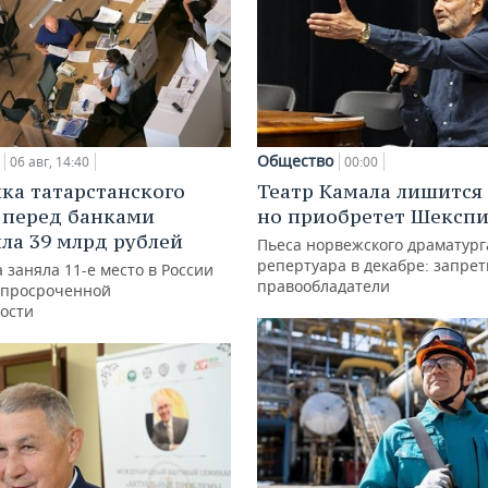
Общество
06 авг, 14:40
00:00
ка татарстанского
Театр Камала лишится 
 перед банками
но приобретет Шексп
ла 39 млрд рублей
Пьеса норвежского драматург
репертуара в декабре: запре
 заняла 11-е место в России
правообладатели
 просроченной
ости