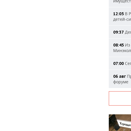
имущест
В Р
12:05
детей-с
Деп
09:37
Из 
08:45
Минэкол
Сег
07:00
Пр
06 авг
форуме