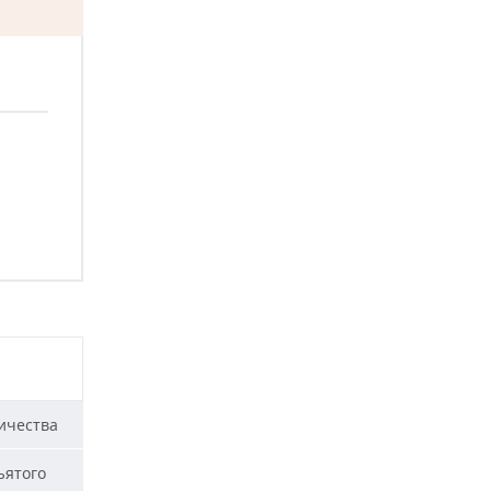
ичества
ъятого