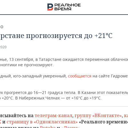
ВО
арстане прогнозируется до +21°С
2020
нье, 13 сентября, в Татарстане ожидается переменная облачно
иноптики не прогнозируют.
адный, юго-западный умеренный,
сообщается
на сайте Гидроме
х прогреется до 16—21 градуса тепла. В Казани этот показател
о +20°С. В Набережных Челнах — от +16°С до +19°С.
НА
исывайтесь на
телеграм-канал
,
группу «ВКонтакте»
,
к
X
и
страницу в «Одноклассниках»
«Реального времени»