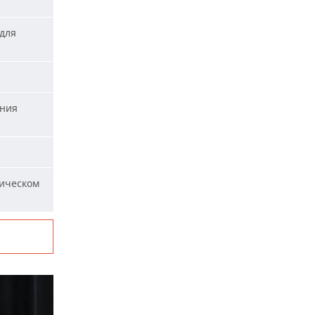
для
ания
ическом