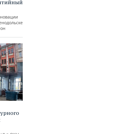
бытийный
еновации
ленодольске
тон
турного
и