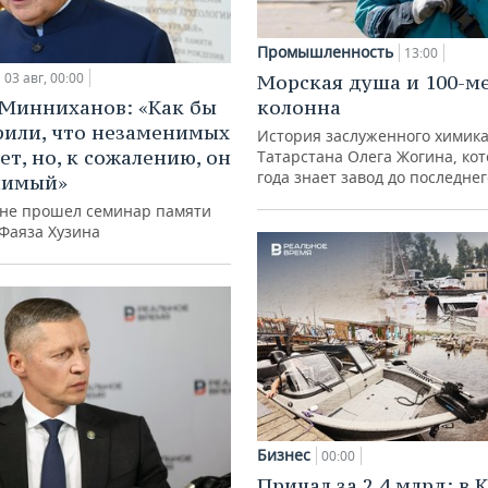
Промышленность
13:00
03 авг, 00:00
Морская душа и 100-м
Минниханов: «Как бы
колонна
рили, что незаменимых
История заслуженного химик
ет, но, к сожалению, он
Татарстана Олега Жогина, ко
года знает завод до последне
нимый»
ане прошел семинар памяти
 Фаяза Хузина
Бизнес
00:00
Причал за 2,4 млрд: в 