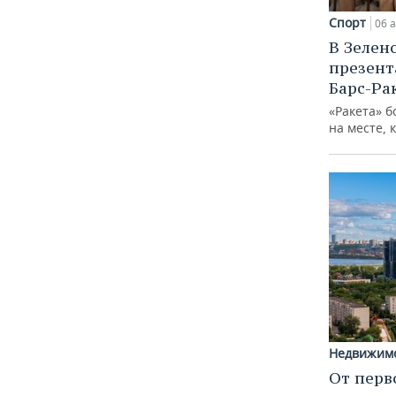
Спорт
06 а
В Зелен
презент
Барс-Ра
«Ракета» б
на месте, 
Недвижим
От перв