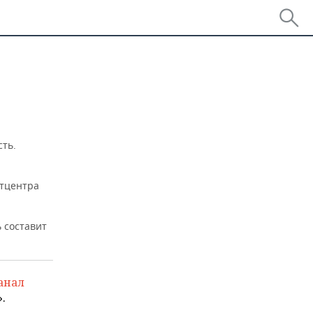
сть.
тцентра
ь составит
анал
.