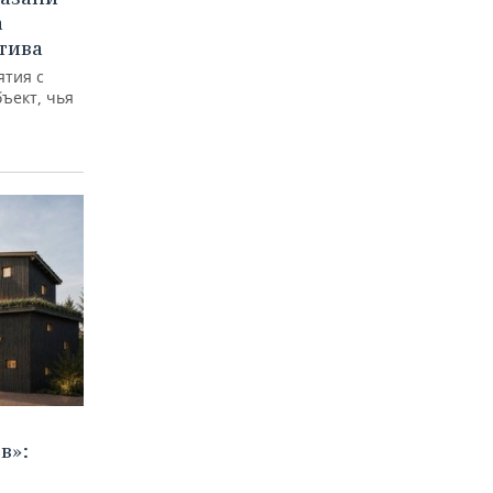
а
тива
ятия с
бъект, чья
в»: