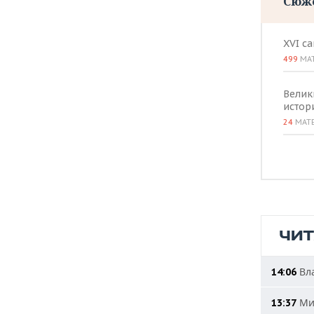
Сюж
ВОДНЫЕ ВИДЫ СПОРТА
ОБРАЗОВАНИЕ
ХОККЕЙ С МЯЧОМ
ПРОИСШЕСТВИЯ
XVI с
499
МА
Велик
истор
24
МАТ
ЧИ
Вла
14:06
Мин
13:37