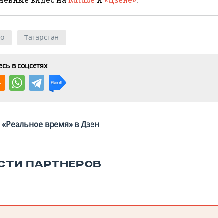
невные видео на
Rutube
и
«Дзене»
.
во
Татарстан
сь в соцсетях
«Реальное время» в Дзен
СТИ ПАРТНЕРОВ