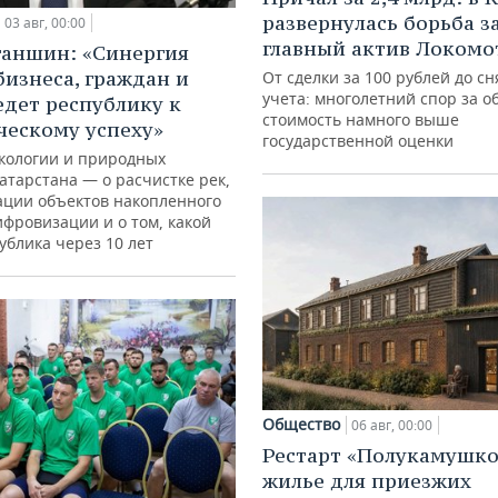
развернулась борьба з
03 авг, 00:00
главный актив Локомо
ганшин: «Синергия
бизнеса, граждан и
От сделки за 100 рублей до сн
учета: многолетний спор за о
едет республику к
стоимость намного выше
ческому успеху»
государственной оценки
кологии и природных
атарстана — о расчистке рек,
ации объектов накопленного
ифровизации и о том, какой
ублика через 10 лет
Общество
06 авг, 00:00
Рестарт «Полукамушко
жилье для приезжих