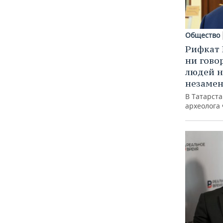
Общество
Рифкат 
ни гово
людей н
незаме
В Татарст
археолога