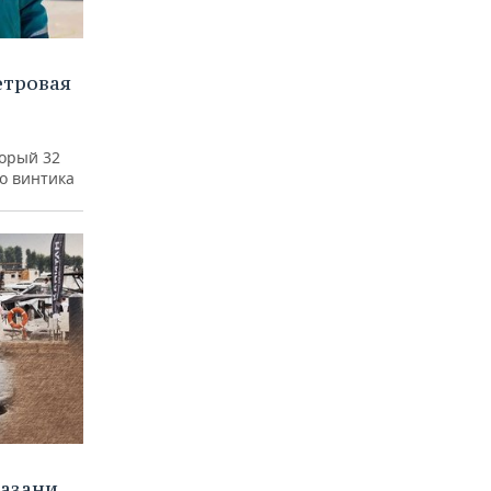
етровая
а
торый 32
го винтика
Казани