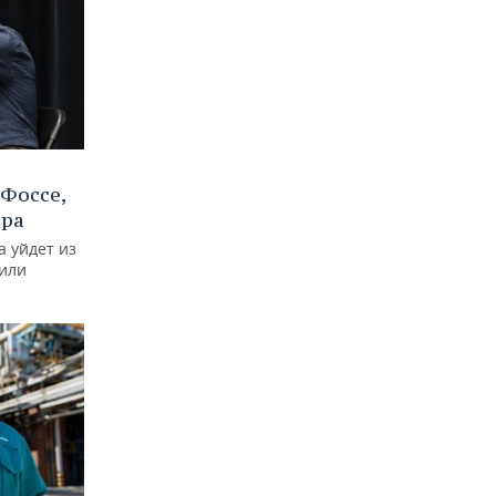
Фоссе,
ира
а уйдет из
тили