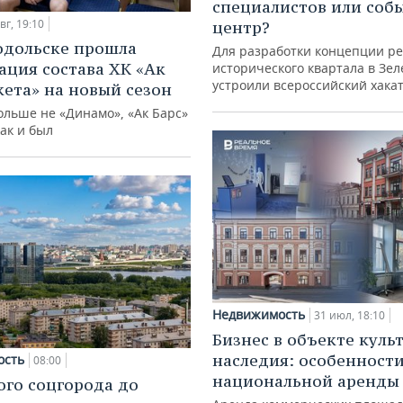
специалистов или со
вг, 19:10
центр?
одольске прошла
Для разработки концепции р
ация состава ХК «Ак
исторического квартала в Зе
устроили всероссийский хака
кета» на новый сезон
ольше не «Динамо», «Ак Барс»
как и был
Недвижимость
31 июл, 18:10
Бизнес в объекте куль
наследия: особенност
ость
08:00
национальной аренды
ого соцгорода до