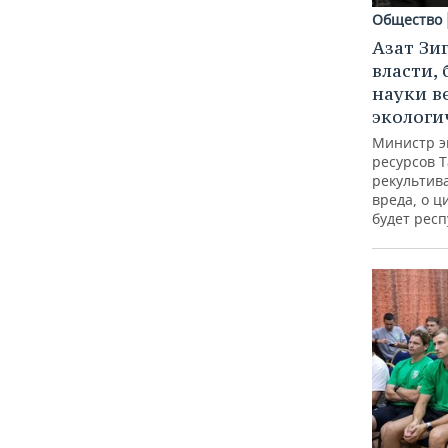
Общество
Азат Зи
власти, 
науки в
экологи
Министр э
ресурсов Т
рекультив
вреда, о ц
будет респ