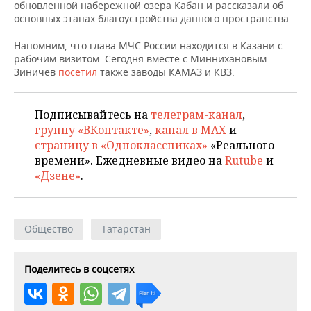
НЕФТЕХИМИЯ
обновленной набережной озера Кабан и рассказали об
основных этапах благоустройства данного пространства.
РОЗНИЧНАЯ ТОРГОВЛЯ
НОВОСТИ ТЕХНОЛОГИЙ
МЕРОПРИЯТИЯ
НЕФТЬ
Напомним, что глава МЧС России находится в Казани с
ТРАНСПОРТ
IT
НОВОСТИ МЕРОПРИЯТИЙ
СПОРТ
рабочим визитом. Сегодня вместе с Миннихановым
ОПК
Зиничев
посетил
также заводы КАМАЗ и КВЗ.
УСЛУГИ
МЕДИА
ВЫЕЗДНАЯ РЕДАКЦИЯ
НОВОСТИ СПОРТА
ОБЩЕСТВО
ЭНЕРГЕТИКА
Подписывайтесь на
телеграм-канал
,
ТЕЛЕКОММУНИКАЦИИ
БИЗНЕС-БРАНЧИ
ФУТБОЛ
НОВОСТИ ОБЩЕСТВА
ФОТОГАЛЕРЕЯ
группу «ВКонтакте»
,
канал в MAX
и
страницу в «Одноклассниках»
«Реального
ONLINE-КОНФЕРЕНЦИИ
ХОККЕЙ
ВЛАСТЬ
СЮЖЕТЫ
времени». Ежедневные видео на
Rutube
и
«Дзене»
.
ОТКРЫТАЯ ЛЕКЦИЯ
БАСКЕТБОЛ
ИНФРАСТРУКТУРА
СПРАВОЧНИК
ВОЛЕЙБОЛ
ИСТОРИЯ
СПИСОК ПЕРСОН
ПОЛНАЯ ВЕРСИЯ
Общество
Татарстан
КИБЕРСПОРТ
КУЛЬТУРА
СПИСОК КОМПАНИЙ
Поделитесь в соцсетях
ФИГУРНОЕ КАТАНИЕ
МЕДИЦИНА