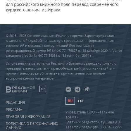
для российского книжного поля перевод современного
курдского автора из Ирака
© 2015 - 2026 Сетевое издание «Реальное время» Зарегистрировано
Федеральной службой по надзору в сфере связи, информационных
технологий и массовых коммуникаций (Роскомнадзор) –
регистрационный номер ЭЛ № ФС 77 - 79627 от 18 декабря 2020 г. (ранее
свидетельство Эл № ФС 77-59331 от 18 сентября 2014 г.)
Использование материалов Реального Времени разрешено только с
предварительного согласия правообладателей, упоминание сайта и
прямая гиперссылка обязательны при частичном или полном
воспроизведении материалов.
18+
RU
EN
РЕДАКЦИЯ
РЕКЛАМА
Учредитель ООО «Реальное
ПРАВОВАЯ ИНФОРМАЦИЯ
время»
Главный редактор Саушина А.А.
ПОЛИТИКА О ПЕРСОНАЛЬНЫХ
Телефон редакции: +7 (843) 222-
ДАННЫХ