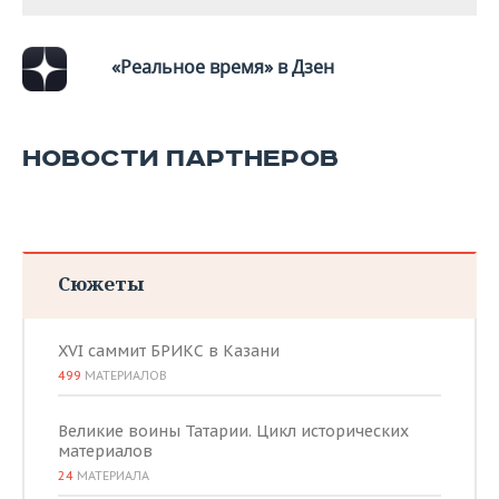
ВОДНЫЕ ВИДЫ СПОРТА
ОБРАЗОВАНИЕ
ХОККЕЙ С МЯЧОМ
ПРОИСШЕСТВИЯ
«Реальное время» в Дзен
НОВОСТИ ПАРТНЕРОВ
Сюжеты
XVI саммит БРИКС в Казани
499
МАТЕРИАЛОВ
Великие воины Татарии. Цикл исторических
материалов
24
МАТЕРИАЛА