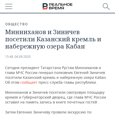
РЕГИОНЫ
ОБЩЕСТВО
Минниханов и Зиничев
БАШКОРТОСТАН
НОВОСТИ
посетили Казанский кремль и
ТАТАРСТАН
АНАЛИТИКА
набережную озера Кабан
УДМУРТИЯ
НОВОСТИ АНАЛИТИКИ
ЭКОНОМИКА
15:48, 04.09.2020
ДЕКЛАРАЦИИ О ДОХОДАХ
НОВОСТИ ЭКОНОМИКИ
ПРОМЫШЛЕННОСТЬ
Сегодня президент Татарстана Рустам Минниханов и
глава МЧС России генерал-полковник Евгений Зиничев
КОРОЛИ ГОСЗАКАЗА ПФО
ФИНАНСЫ
НОВОСТИ
НЕДВИЖИМОСТЬ
посетили Казанский кремль и набережную озера Кабан.
ПРОМЫШЛЕННОСТИ
Об этом
сообщает
пресс-служба главы республики.
ВУЗЫ ТАТАРСТАНА
БАНКИ
НОВОСТИ НЕДВИЖИМОСТИ
АВТО
Минниханов и Зиничев посетили смотровую площадку
АГРОПРОМ
кремля и Губернаторский дворец, где глава МЧС России
КОМУ ПРИНАДЛЕЖАТ
БЮДЖЕТ
НОВОСТИ АВТО
БИЗНЕС
оставил на память запись в книге почетных гостей.
ТОРГОВЫЕ ЦЕНТРЫ
МАШИНОСТРОЕНИЕ
ТАТАРСТАНА
Затем Евгению Зиничеву провели экскурсию по
ИНВЕСТИЦИИ
НОВОСТИ БИЗНЕСА
ТЕХНОЛОГИИ