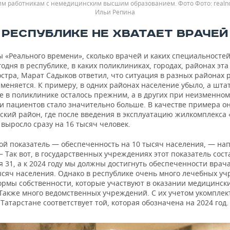
м работникам с немедицинским высшим образованием. Фото
realn
Ильи Репина
В РЕСПУБЛИКЕ НЕ ХВАТАЕТ ВРАЧЕЙ
 «Реального времени», сколько врачей и каких специальностей
годня в республике, в каких поликлиниках, городах, районах эт
стра, Марат Садыков ответил, что ситуация в разных районах 
меняется. К примеру, в одних районах население убыло, а шта
е в поликлинике осталось прежним, а в других при неизменно
и пациентов стало значительно больше. В качестве примера о
ский район, где после введения в эксплуатацию жилкомплекса
выросло сразу на 16 тысяч человек.
кой показатель — обеспеченность на 10 тысяч населения, — на
 Так вот, в государственных учреждениях этот показатель сост
я 31, а к 2024 году мы должны достигнуть обеспеченности врач
тысяч населения. Однако в республике очень много лечебных у
ормы собственности, которые участвуют в оказании медицински
 Также много ведомственных учреждений. С их учетом укомпле
Татарстане соответствует той, которая обозначена на 2024 год.