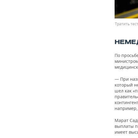
Тратить тес
НЕМЕ
По просьб
министром
медицинск
— При наз
который н
шел как «п
правитель
контингент
например,
Марат Сад
выплаты по
имеет выс