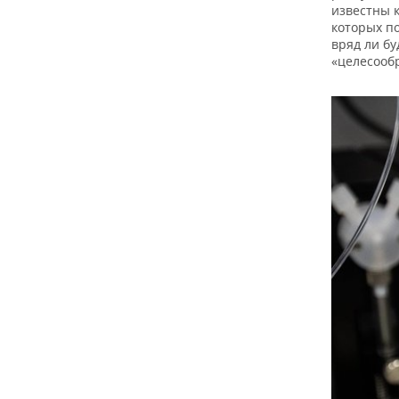
известны к
которых п
вряд ли бу
«целесооб