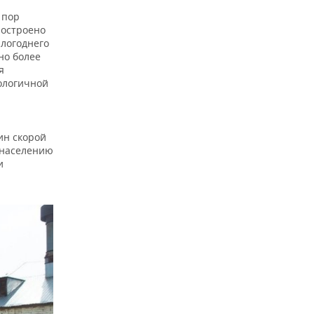
 пор
построено
шлогоднего
но более
я
ологичной
ин скорой
 населению
и