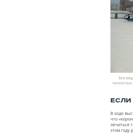
ВОДНЫЕ ВИДЫ СПОРТА
ОБРАЗОВАНИЕ
ХОККЕЙ С МЯЧОМ
ПРОИСШЕСТВИЯ
Все мед
полностью
ЕСЛИ
В ходе выс
что «корон
лечиться т
этом году 