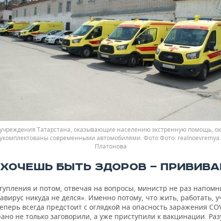
учреждения Татарстана, оказывающие населению экстренную помощь, о
 укомплектованы современными автомобилями. Фото
realnoevremya
Платонова
 ХОЧЕШЬ БЫТЬ ЗДОРОВ — ПРИВИВА
тупления и потом, отвечая на вопросы, министр не раз напомни
авирус никуда не делся». Именно потому, что жить, работать, у
еперь всегда предстоит с оглядкой на опасность заражения COV
рано не только заговорили, а уже приступили к вакцинации. Раз