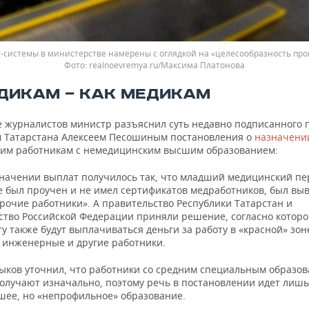
т-системы в министерстве намерены с оглядкой на «целесообразность про
realnoevremya.ru/Максима Платонова
ДИКАМ — КАК МЕДИКАМ
е журналистов министр разъяснил суть недавно подписанного 
 Татарстана Алексеем Песошиным постановления о
назначени
им работникам с немедицинским высшим образованием:
начении выплат получилось так, что младший медицинский пе
е был проучен и не имел сертификатов медработников, был вы
рочие работники». А правительство Республики Татарстан и
ство Российской Федерации приняли решение, согласно которо
у также будут выплачиваться деньги за работу в «красной» зоне
 инженерные и другие работники.
ыков уточнил, что работники со средним специальным образо
лучают изначально, поэтому речь в постановлении идет лишь о
шее, но «непрофильное» образование.