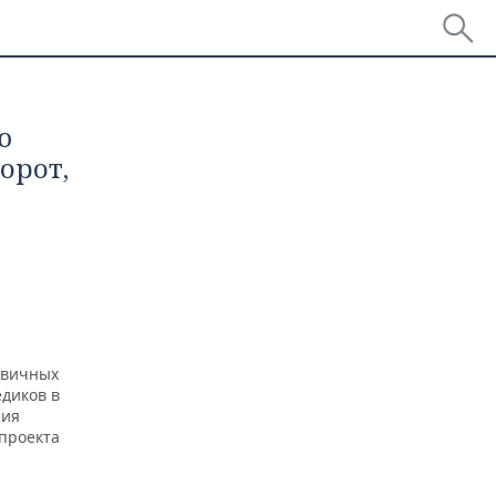
ю
орот,
рвичных
диков в
ния
 проекта