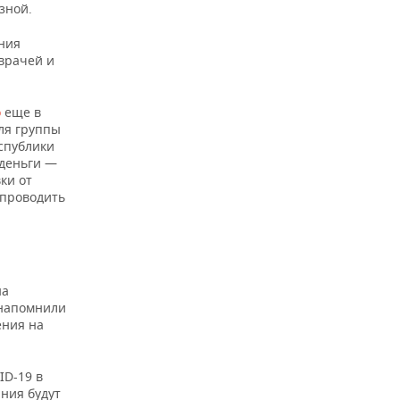
зной.
ния
 врачей и
о
еще в
ля группы
спублики
 деньги —
ки от
 проводить
на
 напомнили
ения на
ID-19 в
ания будут