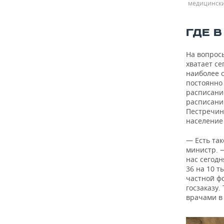
медицински
ГДЕ 
На вопросы
хватает се
наиболее о
постоянно 
расписани
расписани
Пестречин
население 
— Есть та
министр. —
нас сегодн
36 на 10 
частной ф
госзаказу.
врачами в 