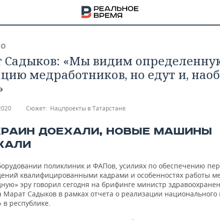
ВО
 Садыков: «Мы видим определенну
цию медработников, но едут и, наоб
»
2020
Сюжет:
Нацпроекты в Татарстане
КРАИН ДОЕХАЛИ, НОВЫЕ МАШИНЫ
ХАЛИ
борудовании поликлиник и ФАПов, усилиях по обеспечению пе
ений квалифицированными кадрами и особенностях работы ме
дную» эру говорил сегодня на брифинге министр здравоохране
НА
а Марат Садыков в рамках отчета о реализации национального
 в республике.