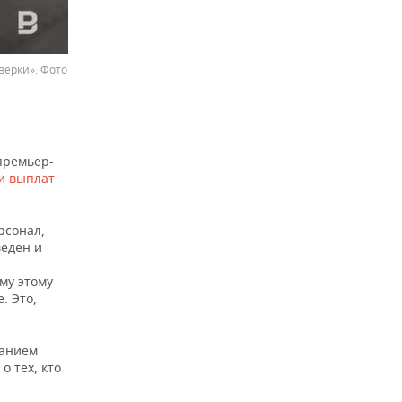
верки». Фото
премьер-
и выплат
рсонал,
веден и
му этому
. Это,
ванием
 тех, кто