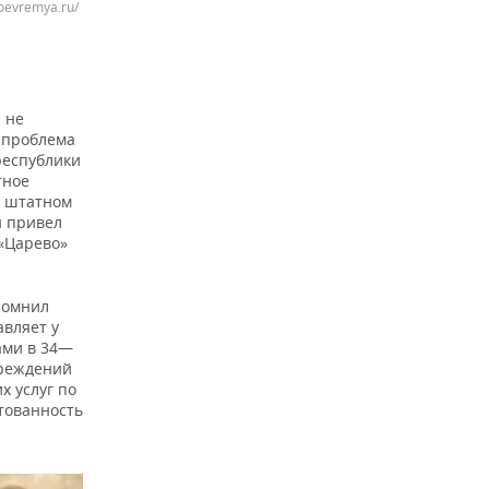
oevremya.ru/
 не
а проблема
республики
тное
м штатном
н привел
 «Царево»
помнил
авляет у
ами в 34—
чреждений
х услуг по
ктованность