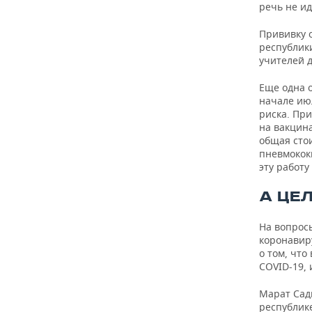
речь не ид
Прививку 
республики
учителей 
Еще одна о
начале ию
риска. Пр
на вакцин
общая стои
пневмокок
эту работ
А ЦЕ
На вопрос
коронавир
о том, что
COVID-19, 
Марат Сады
республике