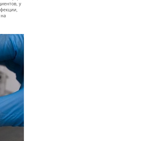
циентов, у
нфекции,
 на