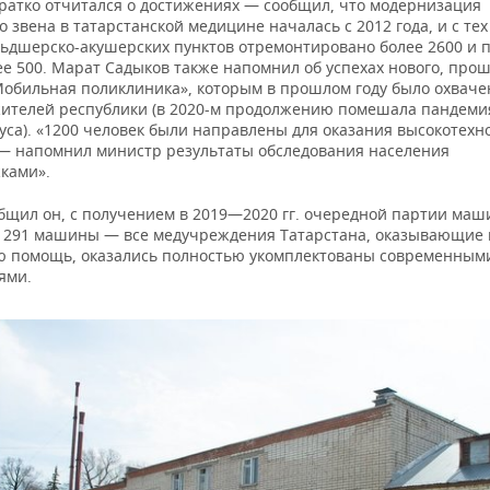
ратко отчитался о достижениях — сообщил, что модернизация
 звена в татарстанской медицине началась с 2012 года, и с тех
льдшерско-акушерских пунктов отремонтировано более 2600 и 
ее 500. Марат Садыков также напомнил об успехах нового, про
Мобильная поликлиника», которым в прошлом году было охваче
жителей республики (в 2020-м продолжению помешала пандеми
уса). «1200 человек были направлены для оказания высокотехн
— напомнил министр результаты обследования населения
ками».
общил он, с получением в 2019—2020 гг. очередной партии маш
291 машины — все медучреждения Татарстана, оказывающие
ю помощь, оказались полностью укомплектованы современным
ями.