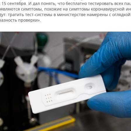
 15 сентября. И дал понять, что бесплатно тестировать всех па
оявляются симптомы, похожие на симптомы коронавирусной и
дут: тратить тест-системы в министерстве намерены с оглядкой
разность проверки».