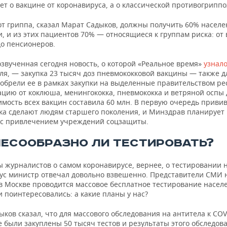
ет о вакцине от коронавируса, а о классической противогриппо
от гриппа, сказал Марат Садыков, должны получить 60% населе
, и из этих пациентов 70% — относящиеся к группам риска: от
до пенсионеров.
звученная сегодня новость, о которой «Реальное время»
узнал
ля, — закупка 23 тысяч доз пневмококковой вакцины — также д
иобрели ее в рамках закупки на выделенные правительством ре
ацию от коклюша, менингококка, пневмококка и ветряной оспы
мость всех вакцин составила 60 млн. В первую очередь привив
ка сделают людям старшего поколения, и Минздрав планирует
у с привлечением учреждений соцзащиты.
ЛЕСООБРАЗНО ЛИ ТЕСТИРОВАТЬ?
ы журналистов о самом коронавирусе, вернее, о тестировании 
ус министр отвечал довольно взвешенно. Представители СМИ
 в Москве проводится массовое бесплатное тестирование насел
и поинтересовались: а какие планы у нас?
ков сказал, что для массового обследования на антитела к COV
 были закуплены 50 тысяч тестов и результаты этого обследов