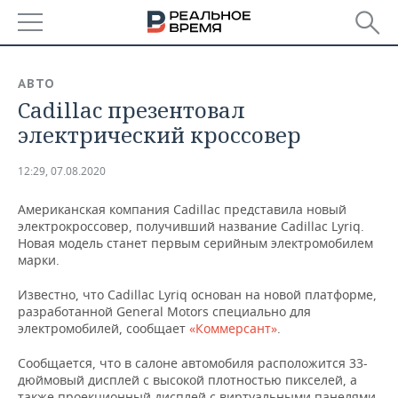
РЕГИОНЫ
АВТО
Cadillac презентовал
БАШКОРТОСТАН
НОВОСТИ
электрический кроссовер
ТАТАРСТАН
АНАЛИТИКА
12:29, 07.08.2020
УДМУРТИЯ
НОВОСТИ АНАЛИТИКИ
ЭКОНОМИКА
Американская компания Cadillac представила новый
электрокроссовер, получивший название Cadillac Lyriq.
ДЕКЛАРАЦИИ О ДОХОДАХ
НОВОСТИ ЭКОНОМИКИ
ПРОМЫШЛЕННОСТЬ
Новая модель станет первым серийным электромобилем
марки.
КОРОЛИ ГОСЗАКАЗА ПФО
ФИНАНСЫ
НОВОСТИ
НЕДВИЖИМОСТЬ
ПРОМЫШЛЕННОСТИ
Известно, что Cadillac Lyriq основан на новой платформе,
ВУЗЫ ТАТАРСТАНА
БАНКИ
НОВОСТИ НЕДВИЖИМОСТИ
АВТО
разработанной General Motors специально для
АГРОПРОМ
электромобилей, сообщает
«Коммерсант»
.
КОМУ ПРИНАДЛЕЖАТ
БЮДЖЕТ
НОВОСТИ АВТО
БИЗНЕС
ТОРГОВЫЕ ЦЕНТРЫ
МАШИНОСТРОЕНИЕ
Сообщается, что в салоне автомобиля расположится 33-
ТАТАРСТАНА
дюймовый дисплей с высокой плотностью пикселей, а
ИНВЕСТИЦИИ
НОВОСТИ БИЗНЕСА
ТЕХНОЛОГИИ
также проекционный дисплей с виртуальными панелями,