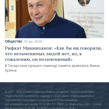
Общество
03 авг, 00:00
Рифкат Минниханов: «Как бы ни говорили,
что незаменимых людей нет, но, к
сожалению, он незаменимый»
В Татарстане прошел семинар памяти археолога Фаяза
Хузина
© 2015 - 2026 Сетевое издание «Реальное время» Зарегистрировано
Федеральной службой по надзору в сфере связи, информационных
технологий и массовых коммуникаций (Роскомнадзор) –
регистрационный номер ЭЛ № ФС 77 - 79627 от 18 декабря 2020 г. (ранее
свидетельство Эл № ФС 77-59331 от 18 сентября 2014 г.)