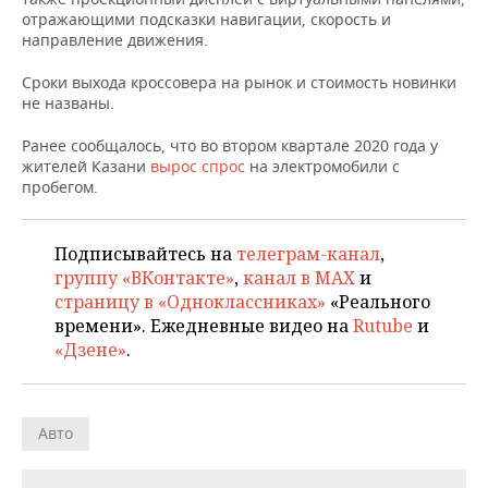
НЕФТЕХИМИЯ
отражающими подсказки навигации, скорость и
направление движения.
РОЗНИЧНАЯ ТОРГОВЛЯ
НОВОСТИ ТЕХНОЛОГИЙ
МЕРОПРИЯТИЯ
НЕФТЬ
Сроки выхода кроссовера на рынок и стоимость новинки
ТРАНСПОРТ
IT
НОВОСТИ МЕРОПРИЯТИЙ
СПОРТ
не названы.
ОПК
УСЛУГИ
МЕДИА
ВЫЕЗДНАЯ РЕДАКЦИЯ
НОВОСТИ СПОРТА
ОБЩЕСТВО
Ранее сообщалось, что во втором квартале 2020 года у
ЭНЕРГЕТИКА
жителей Казани
вырос спрос
на электромобили с
пробегом.
ТЕЛЕКОММУНИКАЦИИ
БИЗНЕС-БРАНЧИ
ФУТБОЛ
НОВОСТИ ОБЩЕСТВА
ФОТОГАЛЕРЕЯ
ONLINE-КОНФЕРЕНЦИИ
ХОККЕЙ
ВЛАСТЬ
СЮЖЕТЫ
Подписывайтесь на
телеграм-канал
,
группу «ВКонтакте»
,
канал в MAX
и
ОТКРЫТАЯ ЛЕКЦИЯ
БАСКЕТБОЛ
ИНФРАСТРУКТУРА
СПРАВОЧНИК
страницу в «Одноклассниках»
«Реального
времени». Ежедневные видео на
Rutube
и
ВОЛЕЙБОЛ
ИСТОРИЯ
СПИСОК ПЕРСОН
ПОЛНАЯ ВЕРСИЯ
«Дзене»
.
КИБЕРСПОРТ
КУЛЬТУРА
СПИСОК КОМПАНИЙ
Авто
ФИГУРНОЕ КАТАНИЕ
МЕДИЦИНА