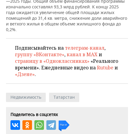
ВОДНЫЕ ВИДЫ СПОРТА
ОБРАЗОВАНИЕ
—2025 годы. Общий объем финансирования программы
изначально составлял 93,3 млрд рублей. К концу 2025
года ожидается увеличение общей площади жилых
ХОККЕЙ С МЯЧОМ
ПРОИСШЕСТВИЯ
помещений до 31,4 кв. метра, снижение доли аварийного
и ветхого жилья в общем объеме жилищного фонда до
0,2%.
Подписывайтесь на
телеграм-канал
,
группу «ВКонтакте»
,
канал в MAX
и
страницу в «Одноклассниках»
«Реального
времени». Ежедневные видео на
Rutube
и
«Дзене»
.
Недвижимость
Татарстан
Поделитесь в соцсетях