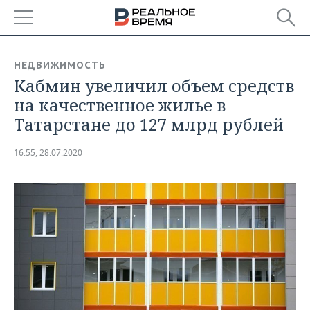
РЕГИОНЫ
НЕДВИЖИМОСТЬ
Кабмин увеличил объем средств
БАШКОРТОСТАН
НОВОСТИ
на качественное жилье в
ТАТАРСТАН
АНАЛИТИКА
Татарстане до 127 млрд рублей
УДМУРТИЯ
НОВОСТИ АНАЛИТИКИ
ЭКОНОМИКА
16:55, 28.07.2020
ДЕКЛАРАЦИИ О ДОХОДАХ
НОВОСТИ ЭКОНОМИКИ
ПРОМЫШЛЕННОСТЬ
КОРОЛИ ГОСЗАКАЗА ПФО
ФИНАНСЫ
НОВОСТИ
НЕДВИЖИМОСТЬ
ПРОМЫШЛЕННОСТИ
ВУЗЫ ТАТАРСТАНА
БАНКИ
НОВОСТИ НЕДВИЖИМОСТИ
АВТО
АГРОПРОМ
КОМУ ПРИНАДЛЕЖАТ
БЮДЖЕТ
НОВОСТИ АВТО
БИЗНЕС
ТОРГОВЫЕ ЦЕНТРЫ
МАШИНОСТРОЕНИЕ
ТАТАРСТАНА
ИНВЕСТИЦИИ
НОВОСТИ БИЗНЕСА
ТЕХНОЛОГИИ