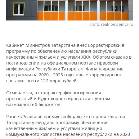
НЕФТЕХИМИЯ
РОЗНИЧНАЯ ТОРГОВЛЯ
НОВОСТИ ТЕХНОЛОГИЙ
МЕРОПРИЯТИЯ
НЕФТЬ
Фото: realnoevremya.ru
ТРАНСПОРТ
IT
НОВОСТИ МЕРОПРИЯТИЙ
СПОРТ
ОПК
УСЛУГИ
МЕДИА
ВЫЕЗДНАЯ РЕДАКЦИЯ
НОВОСТИ СПОРТА
ОБЩЕСТВО
ЭНЕРГЕТИКА
Кабинет Министров Татарстана внес корректировки в
программу по обеспечению населения республики
ТЕЛЕКОММУНИКАЦИИ
БИЗНЕС-БРАНЧИ
ФУТБОЛ
НОВОСТИ ОБЩЕСТВА
ФОТОГАЛЕРЕЯ
качественным жильем и услугами ЖКХ. Об этом сказано в
постановлении на официальном портале правовой
ONLINE-КОНФЕРЕНЦИИ
ХОККЕЙ
ВЛАСТЬ
СЮЖЕТЫ
информации Республики Татарстан. Финансирование
программы на 2020—2025 годы после корректировок
составит почти 127 млрд рублей.
ОТКРЫТАЯ ЛЕКЦИЯ
БАСКЕТБОЛ
ИНФРАСТРУКТУРА
СПРАВОЧНИК
Отмечается, что характер финансирования —
ВОЛЕЙБОЛ
ИСТОРИЯ
СПИСОК ПЕРСОН
ПОЛНАЯ ВЕРСИЯ
прогнозный и будет корректироваться с учетом
возможностей бюджетов.
КИБЕРСПОРТ
КУЛЬТУРА
СПИСОК КОМПАНИЙ
Ранее «Реальное время» сообщало, что правительство
Татарстана утвердило программу обеспечения
ФИГУРНОЕ КАТАНИЕ
МЕДИЦИНА
качественным жильем и услугами жилищно-
коммунального хозяйства населения республики на 2020