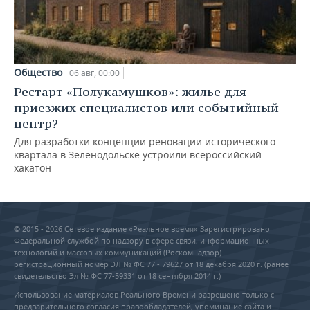
Общество
06 авг, 00:00
Рестарт «Полукамушков»: жилье для
приезжих специалистов или событийный
центр?
Для разработки концепции реновации исторического
квартала в Зеленодольске устроили всероссийский
хакатон
© 2015 - 2026 Сетевое издание «Реальное время» Зарегистрировано
Федеральной службой по надзору в сфере связи, информационных
технологий и массовых коммуникаций (Роскомнадзор) –
регистрационный номер ЭЛ № ФС 77 - 79627 от 18 декабря 2020 г. (ранее
свидетельство Эл № ФС 77-59331 от 18 сентября 2014 г.)
Использование материалов Реального Времени разрешено только с
предварительного согласия правообладателей, упоминание сайта и