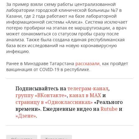
ВОДНЫЕ ВИДЫ СПОРТА
ОБРАЗОВАНИЕ
За пример взяли схему работы централизованной
лаборатории городской клинической больницы №7 в
ХОККЕЙ С МЯЧОМ
ПРОИСШЕСТВИЯ
Казани, где 2 года работают на базе лабораторной
информационной системы «Алиса». Система исключает
потерю пробирки на этапах ее маршрутизации, а врач
может ознакомиться со статусом пробы сразу после
анализа. Также была создана единая республиканская
база всех исследований на новую коронавирусную
инфекцию.
Ранее в Минздраве Татарстана
рассказали,
как пройдет
вакцинация от COVID-19 в республике.
Подписывайтесь на
телеграм-канал
,
группу «ВКонтакте»
,
канал в MAX
и
страницу в «Одноклассниках»
«Реального
времени». Ежедневные видео на
Rutube
и
«Дзене»
.