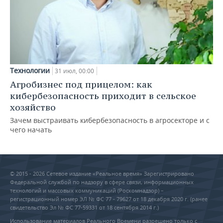
Технологии
31 июл, 00:00
Агробизнес под прицелом: как
кибербезопасность приходит в сельское
хозяйство
Зачем выстраивать кибербезопасность в агросекторе и с
чего начать
© 2015 - 2026 Сетевое издание «Реальное время» Зарегистрировано
Федеральной службой по надзору в сфере связи, информационных
технологий и массовых коммуникаций (Роскомнадзор) –
регистрационный номер ЭЛ № ФС 77 - 79627 от 18 декабря 2020 г. (ранее
свидетельство Эл № ФС 77-59331 от 18 сентября 2014 г.)
Использование материалов Реального Времени разрешено только с