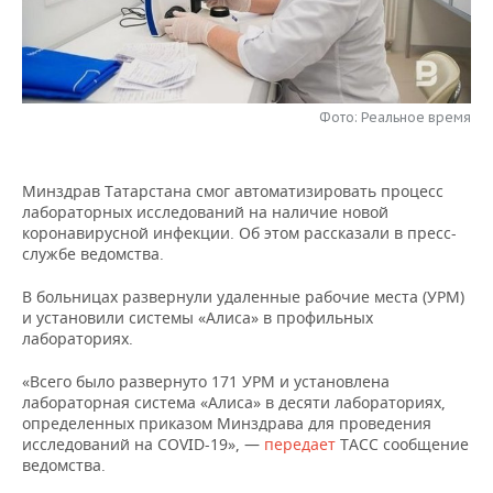
НЕФТЕХИМИЯ
РОЗНИЧНАЯ ТОРГОВЛЯ
НОВОСТИ ТЕХНОЛОГИЙ
МЕРОПРИЯТИЯ
НЕФТЬ
ТРАНСПОРТ
IT
НОВОСТИ МЕРОПРИЯТИЙ
СПОРТ
ОПК
Фото: Реальное время
УСЛУГИ
МЕДИА
ВЫЕЗДНАЯ РЕДАКЦИЯ
НОВОСТИ СПОРТА
ОБЩЕСТВО
ЭНЕРГЕТИКА
Минздрав Татарстана смог автоматизировать процесс
ТЕЛЕКОММУНИКАЦИИ
БИЗНЕС-БРАНЧИ
ФУТБОЛ
НОВОСТИ ОБЩЕСТВА
ФОТОГАЛЕРЕЯ
лабораторных исследований на наличие новой
коронавирусной инфекции. Об этом рассказали в пресс-
ONLINE-КОНФЕРЕНЦИИ
ХОККЕЙ
ВЛАСТЬ
СЮЖЕТЫ
службе ведомства.
ОТКРЫТАЯ ЛЕКЦИЯ
БАСКЕТБОЛ
ИНФРАСТРУКТУРА
СПРАВОЧНИК
В больницах развернули удаленные рабочие места (УРМ)
и установили системы «Алиса» в профильных
лабораториях.
ВОЛЕЙБОЛ
ИСТОРИЯ
СПИСОК ПЕРСОН
ПОЛНАЯ ВЕРСИЯ
«Всего было развернуто 171 УРМ и установлена
КИБЕРСПОРТ
КУЛЬТУРА
СПИСОК КОМПАНИЙ
лабораторная система «Алиса» в десяти лабораториях,
определенных приказом Минздрава для проведения
исследований на COVID-19», —
передает
ТАСС сообщение
ФИГУРНОЕ КАТАНИЕ
МЕДИЦИНА
ведомства.