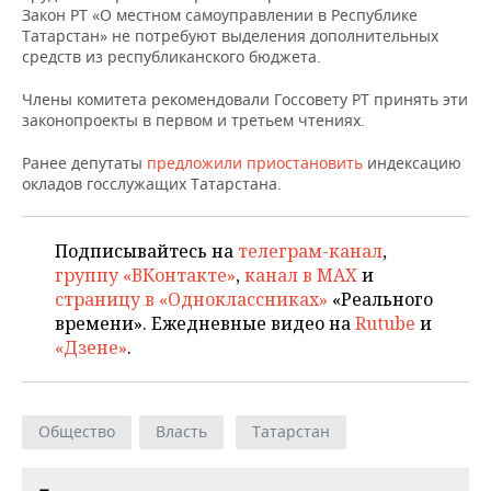
ВОДНЫЕ ВИДЫ СПОРТА
ОБРАЗОВАНИЕ
Закон РТ «О местном самоуправлении в Республике
Татарстан» не потребуют выделения дополнительных
ХОККЕЙ С МЯЧОМ
ПРОИСШЕСТВИЯ
средств из республиканского бюджета.
Члены комитета рекомендовали Госсовету РТ принять эти
законопроекты в первом и третьем чтениях.
Ранее депутаты
предложили приостановить
индексацию
окладов госслужащих Татарстана.
Подписывайтесь на
телеграм-канал
,
группу «ВКонтакте»
,
канал в MAX
и
страницу в «Одноклассниках»
«Реального
времени». Ежедневные видео на
Rutube
и
«Дзене»
.
Общество
Власть
Татарстан