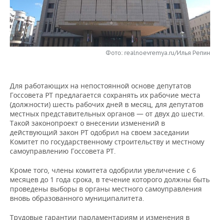
НЕФТЕХИМИЯ
РОЗНИЧНАЯ ТОРГОВЛЯ
НОВОСТИ ТЕХНОЛОГИЙ
МЕРОПРИЯТИЯ
НЕФТЬ
ТРАНСПОРТ
IT
НОВОСТИ МЕРОПРИЯТИЙ
СПОРТ
ОПК
Фото: realnoevremya.ru/Илья Репин
УСЛУГИ
МЕДИА
ВЫЕЗДНАЯ РЕДАКЦИЯ
НОВОСТИ СПОРТА
ОБЩЕСТВО
ЭНЕРГЕТИКА
Для работающих на непостоянной основе депутатов
ТЕЛЕКОММУНИКАЦИИ
БИЗНЕС-БРАНЧИ
ФУТБОЛ
НОВОСТИ ОБЩЕСТВА
ФОТОГАЛЕРЕЯ
Госсовета РТ предлагается сохранять их рабочие места
(должности) шесть рабочих дней в месяц, для депутатов
ONLINE-КОНФЕРЕНЦИИ
ХОККЕЙ
ВЛАСТЬ
СЮЖЕТЫ
местных представительных органов — от двух до шести.
Такой законопроект о внесении изменений в
ОТКРЫТАЯ ЛЕКЦИЯ
БАСКЕТБОЛ
ИНФРАСТРУКТУРА
СПРАВОЧНИК
действующий закон РТ одобрил на своем заседании
Комитет по государственному строительству и местному
самоуправлению Госсовета РТ.
ВОЛЕЙБОЛ
ИСТОРИЯ
СПИСОК ПЕРСОН
ПОЛНАЯ ВЕРСИЯ
Кроме того, члены комитета одобрили увеличение с 6
КИБЕРСПОРТ
КУЛЬТУРА
СПИСОК КОМПАНИЙ
месяцев до 1 года срока, в течение которого должны быть
проведены выборы в органы местного самоуправления
вновь образованного муниципалитета.
ФИГУРНОЕ КАТАНИЕ
МЕДИЦИНА
Трудовые гарантии парламентариям и изменения в