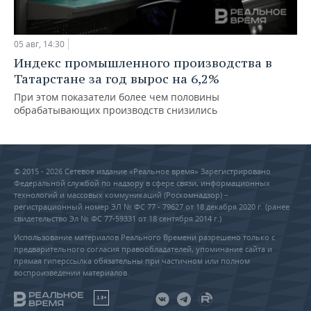
05 авг, 14:30
Индекс промышленного производства в
Татарстане за год вырос на 6,2%
При этом показатели более чем половины
обрабатывающих производств снизились
© 2015 - 2026 Сетевое издание «Реальное время» Зарегистрировано
Федеральной службой по надзору в сфере связи, информационных
технологий и массовых коммуникаций (Роскомнадзор) –
регистрационный номер ЭЛ № ФС 77 - 79627 от 18 декабря 2020 г. (ранее
свидетельство Эл № ФС 77-59331 от 18 сентября 2014 г.)
Использование материалов Реального Времени разрешено только с
предварительного согласия правообладателей, упоминание сайта и
прямая гиперссылка обязательны при частичном или полном
воспроизведении материалов.
18+