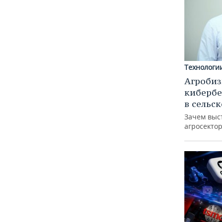
Технологи
Агробиз
кибербе
в сельс
Зачем выс
агросектор