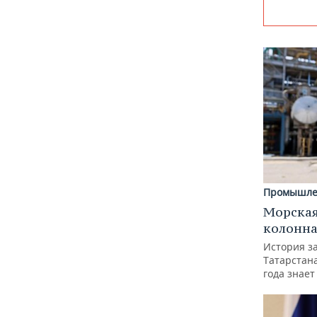
Промышле
Морская
колонн
История з
Татарстан
года знает