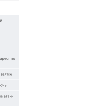
ей
арест по
 взятке
ночь
ле атаки