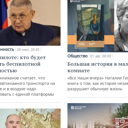
нность
28 июл, 20:45
Общество
01 авг, 00:00
пилоте: кто будет
ть беспилотной
Большая история в ма
ностью
комнате
нниханов считает, что
«Все наши вчера» Наталии Ги
автономного транспорта на
книга о том, как история нез
е и в воздухе надо
разрушает обычную жизнь
овать с единой платформы