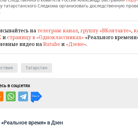
ву татарстанского Следкома организовать доследственную пров
.
исывайтесь на
телеграм-канал
,
группу «ВКонтакте»
,
к
X
и
страницу в «Одноклассниках»
«Реального времени»
невные видео на
Rutube
и
«Дзене»
.
ствия
Татарстан
сь в соцсетях
«Реальное время» в Дзен