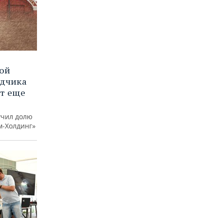
вой
ядчика
ют еще
учил долю
м-Холдинг»