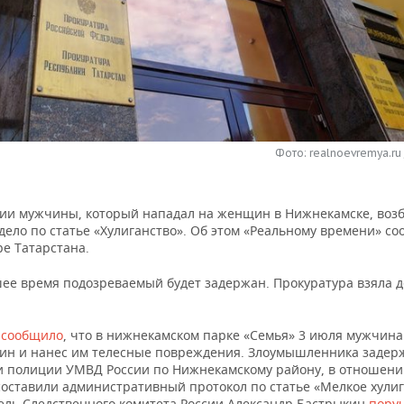
Фото: realnoevremya.ru
ии мужчины, который нападал на женщин в Нижнекамске, воз
дело по статье «Хулиганство». Об этом «Реальному времени» с
ре Татарстана.
ее время подозреваемый будет задержан. Прокуратура взяла д
Т
сообщило
, что в нижнекамском парке «Семья» 3 июля мужчина
ин и нанес им телесные повреждения. Злоумышленника задер
и полиции УМВД России по Нижнекамскому району, в отношен
оставили административный протокол по статье «Мелкое хулиг
ель Следственного комитета России Александр Бастрыкин
пору