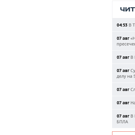
ЧИ
В Т
04:53
«Н
07 авг
пресечен
В 
07 авг
Су
07 авг
делу на 
Сл
07 авг
На
07 авг
В 
07 авг
БПЛА