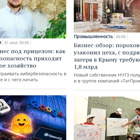
Промышленность
00:00
и
31 июл, 00:00
Бизнес-обзор: порохо
нес под прицелом: как
узаконил цеха, с подр
зопасность приходит
лагеря в Крыму требу
кое хозяйство
1,8 млрд
траивать кибербезопасность в
Новый собственник НЧТЗ пол
е и с чего начать
и в группе компаний «ТатПро