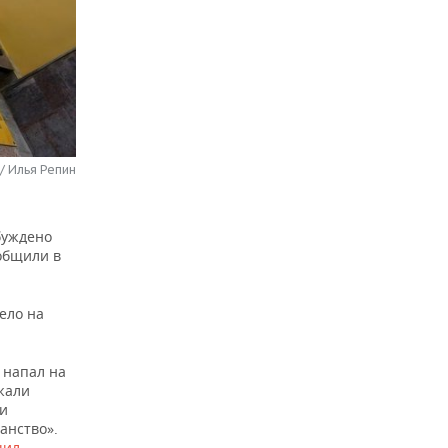
 / Илья Репин
буждено
ообщили в
ело на
 напал на
жали
ии
анство».
чил