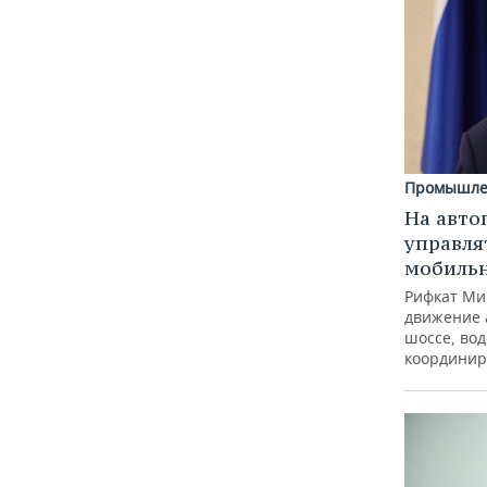
Промышле
На авто
управля
мобиль
Рифкат Ми
движение 
шоссе, вод
координир