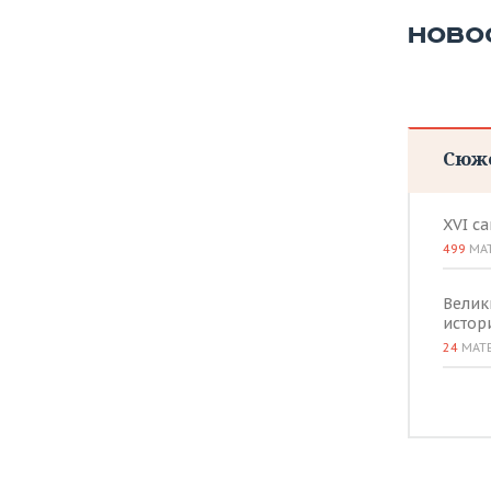
НОВО
Сюж
XVI с
499
МА
Велик
истор
24
МАТ