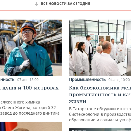
ВСЕ НОВОСТИ ЗА СЕГОДНЯ
нность
Промышленность
07 авг, 13:00
04 авг, 10:20
 душа и 100-метровая
Как биоэкономика ме
а
промышленность и ка
жизни
аслуженного химика
а Олега Жогина, который 32
В Татарстане обсудили интег
 завод до последнего винтика
биотехнологий в производств
образование и социальную с