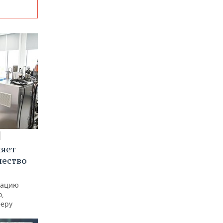
няет
чество
рацию
о,
феру