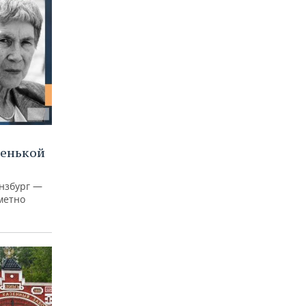
ленькой
нзбург —
аметно