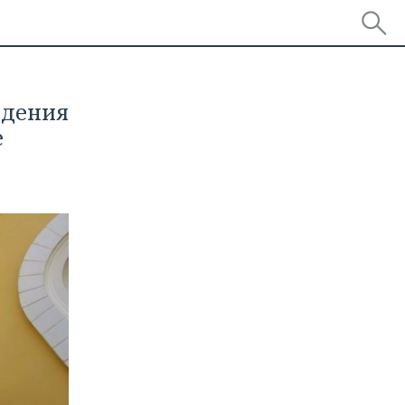
адения
е