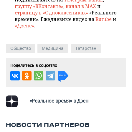
ВОДНЫЕ ВИДЫ СПОРТА
ОБРАЗОВАНИЕ
группу «ВКонтакте»
,
канал в MAX
и
страницу в «Одноклассниках»
«Реального
ХОККЕЙ С МЯЧОМ
ПРОИСШЕСТВИЯ
времени». Ежедневные видео на
Rutube
и
«Дзене»
.
Общество
Медицина
Татарстан
Поделитесь в соцсетях
«Реальное время» в Дзен
НОВОСТИ ПАРТНЕРОВ