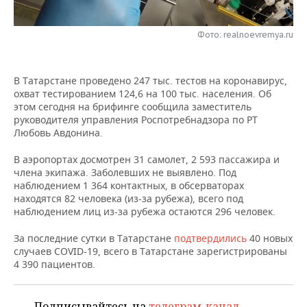
НЕФТЕХИМИЯ
РОЗНИЧНАЯ ТОРГОВЛЯ
НОВОСТИ ТЕХНОЛОГИЙ
МЕРОПРИЯТИЯ
НЕФТЬ
Фото: realnoevremya.ru
ТРАНСПОРТ
IT
НОВОСТИ МЕРОПРИЯТИЙ
СПОРТ
ОПК
В Татарстане проведено 247 тыс. тестов на коронавирус,
УСЛУГИ
МЕДИА
ВЫЕЗДНАЯ РЕДАКЦИЯ
НОВОСТИ СПОРТА
ОБЩЕСТВО
охват тестированием 124,6 на 100 тыс. населения. Об
ЭНЕРГЕТИКА
этом сегодня на брифинге сообщила заместитель
ТЕЛЕКОММУНИКАЦИИ
БИЗНЕС-БРАНЧИ
ФУТБОЛ
НОВОСТИ ОБЩЕСТВА
руководителя управления Роспотребнадзора по РТ
ФОТОГАЛЕРЕЯ
Любовь Авдонина.
ONLINE-КОНФЕРЕНЦИИ
ХОККЕЙ
ВЛАСТЬ
СЮЖЕТЫ
В аэропортах досмотрен 31 самолет, 2 593 пассажира и
члена экипажа. Заболевших не выявлено. Под
ОТКРЫТАЯ ЛЕКЦИЯ
БАСКЕТБОЛ
ИНФРАСТРУКТУРА
СПРАВОЧНИК
наблюдением 1 364 контактных, в обсерваторах
находятся 82 человека (из-за рубежа), всего под
наблюдением лиц из-за рубежа остаются 296 человек.
ВОЛЕЙБОЛ
ИСТОРИЯ
СПИСОК ПЕРСОН
ПОЛНАЯ ВЕРСИЯ
За последние сутки в Татарстане
подтвердились
40 новых
КИБЕРСПОРТ
КУЛЬТУРА
СПИСОК КОМПАНИЙ
случаев COVID-19, всего в Татарстане зарегистрированы
4 390 пациентов.
ФИГУРНОЕ КАТАНИЕ
МЕДИЦИНА
Подписывайтесь на
телеграм-канал
,