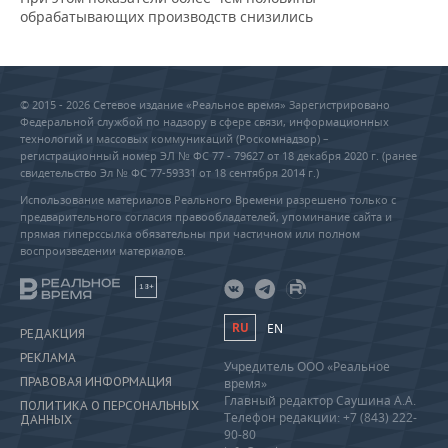
обрабатывающих производств снизились
© 2015 - 2026 Сетевое издание «Реальное время» Зарегистрировано
Федеральной службой по надзору в сфере связи, информационных
технологий и массовых коммуникаций (Роскомнадзор) –
регистрационный номер ЭЛ № ФС 77 - 79627 от 18 декабря 2020 г. (ранее
свидетельство Эл № ФС 77-59331 от 18 сентября 2014 г.)
Использование материалов Реального Времени разрешено только с
предварительного согласия правообладателей, упоминание сайта и
прямая гиперссылка обязательны при частичном или полном
воспроизведении материалов.
18+
RU
EN
РЕДАКЦИЯ
РЕКЛАМА
Учредитель ООО «Реальное
ПРАВОВАЯ ИНФОРМАЦИЯ
время»
Главный редактор Саушина А.А.
ПОЛИТИКА О ПЕРСОНАЛЬНЫХ
Телефон редакции: +7 (843) 222-
ДАННЫХ
90-80