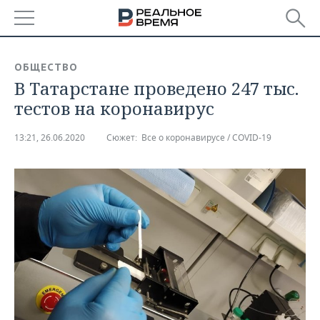
РЕГИОНЫ
ОБЩЕСТВО
В Татарстане проведено 247 тыс.
БАШКОРТОСТАН
НОВОСТИ
тестов на коронавирус
ТАТАРСТАН
АНАЛИТИКА
13:21, 26.06.2020
Сюжет:
Все о коронавирусе / COVID-19
УДМУРТИЯ
НОВОСТИ АНАЛИТИКИ
ЭКОНОМИКА
ДЕКЛАРАЦИИ О ДОХОДАХ
НОВОСТИ ЭКОНОМИКИ
ПРОМЫШЛЕННОСТЬ
КОРОЛИ ГОСЗАКАЗА ПФО
ФИНАНСЫ
НОВОСТИ
НЕДВИЖИМОСТЬ
ПРОМЫШЛЕННОСТИ
ВУЗЫ ТАТАРСТАНА
БАНКИ
НОВОСТИ НЕДВИЖИМОСТИ
АВТО
АГРОПРОМ
КОМУ ПРИНАДЛЕЖАТ
БЮДЖЕТ
НОВОСТИ АВТО
БИЗНЕС
ТОРГОВЫЕ ЦЕНТРЫ
МАШИНОСТРОЕНИЕ
ТАТАРСТАНА
ИНВЕСТИЦИИ
НОВОСТИ БИЗНЕСА
ТЕХНОЛОГИИ