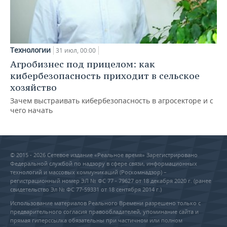
Технологии
31 июл, 00:00
Агробизнес под прицелом: как
кибербезопасность приходит в сельское
хозяйство
Зачем выстраивать кибербезопасность в агросекторе и с
чего начать
© 2015 - 2026 Сетевое издание «Реальное время» Зарегистрировано
Федеральной службой по надзору в сфере связи, информационных
технологий и массовых коммуникаций (Роскомнадзор) –
регистрационный номер ЭЛ № ФС 77 - 79627 от 18 декабря 2020 г. (ранее
свидетельство Эл № ФС 77-59331 от 18 сентября 2014 г.)
Использование материалов Реального Времени разрешено только с
предварительного согласия правообладателей, упоминание сайта и
прямая гиперссылка обязательны при частичном или полном