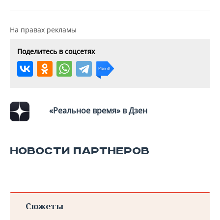
ВОДНЫЕ ВИДЫ СПОРТА
ОБРАЗОВАНИЕ
ХОККЕЙ С МЯЧОМ
ПРОИСШЕСТВИЯ
На правах рекламы
Поделитесь в соцсетях
«Реальное время» в Дзен
НОВОСТИ ПАРТНЕРОВ
Сюжеты