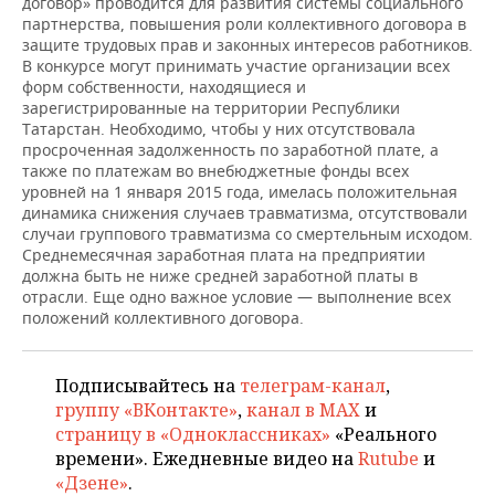
договор» проводится для развития системы социального
НЕФТЕХИМИЯ
партнерства, повышения роли коллективного договора в
РОЗНИЧНАЯ ТОРГОВЛЯ
НОВОСТИ ТЕХНОЛОГИЙ
МЕРОПРИЯТИЯ
защите трудовых прав и законных интересов работников.
НЕФТЬ
В конкурсе могут принимать участие организации всех
форм собственности, находящиеся и
ТРАНСПОРТ
IT
НОВОСТИ МЕРОПРИЯТИЙ
СПОРТ
зарегистрированные на территории Республики
ОПК
Татарстан. Необходимо, чтобы у них отсутствовала
УСЛУГИ
МЕДИА
ВЫЕЗДНАЯ РЕДАКЦИЯ
НОВОСТИ СПОРТА
ОБЩЕСТВО
просроченная задолженность по заработной плате, а
ЭНЕРГЕТИКА
также по платежам во внебюджетные фонды всех
уровней на 1 января 2015 года, имелась положительная
ТЕЛЕКОММУНИКАЦИИ
БИЗНЕС-БРАНЧИ
ФУТБОЛ
НОВОСТИ ОБЩЕСТВА
ФОТОГАЛЕРЕЯ
динамика снижения случаев травматизма, отсутствовали
случаи группового травматизма со смертельным исходом.
ONLINE-КОНФЕРЕНЦИИ
ХОККЕЙ
ВЛАСТЬ
СЮЖЕТЫ
Среднемесячная заработная плата на предприятии
должна быть не ниже средней заработной платы в
ОТКРЫТАЯ ЛЕКЦИЯ
БАСКЕТБОЛ
ИНФРАСТРУКТУРА
СПРАВОЧНИК
отрасли. Еще одно важное условие — выполнение всех
положений коллективного договора.
ВОЛЕЙБОЛ
ИСТОРИЯ
СПИСОК ПЕРСОН
ПОЛНАЯ ВЕРСИЯ
Подписывайтесь на
телеграм-канал
,
КИБЕРСПОРТ
КУЛЬТУРА
СПИСОК КОМПАНИЙ
группу «ВКонтакте»
,
канал в MAX
и
страницу в «Одноклассниках»
«Реального
ФИГУРНОЕ КАТАНИЕ
МЕДИЦИНА
времени». Ежедневные видео на
Rutube
и
«Дзене»
.