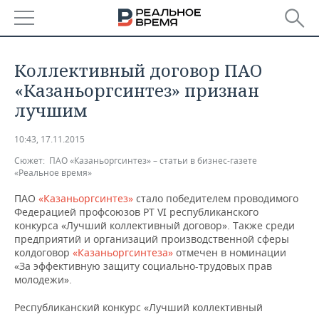
РЕГИОНЫ
Коллективный договор ПАО
БАШКОРТОСТАН
НОВОСТИ
«Казаньоргсинтез» признан
лучшим
ТАТАРСТАН
АНАЛИТИКА
10:43, 17.11.2015
УДМУРТИЯ
НОВОСТИ АНАЛИТИКИ
ЭКОНОМИКА
Сюжет:
ПАО «Казаньоргсинтез» – статьи в бизнес-газете
«Реальное время»
ДЕКЛАРАЦИИ О ДОХОДАХ
НОВОСТИ ЭКОНОМИКИ
ПРОМЫШЛЕННОСТЬ
ПАО
«Казаньоргсинтез»
стало победителем проводимого
Федерацией профсоюзов РТ VI республиканского
КОРОЛИ ГОСЗАКАЗА ПФО
ФИНАНСЫ
НОВОСТИ
НЕДВИЖИМОСТЬ
ПРОМЫШЛЕННОСТИ
конкурса «Лучший коллективный договор». Также среди
предприятий и организаций производственной сферы
ВУЗЫ ТАТАРСТАНА
БАНКИ
НОВОСТИ НЕДВИЖИМОСТИ
АВТО
колдоговор
«Казаньоргсинтеза»
отмечен в номинации
АГРОПРОМ
«За эффективную защиту социально-трудовых прав
молодежи».
КОМУ ПРИНАДЛЕЖАТ
БЮДЖЕТ
НОВОСТИ АВТО
БИЗНЕС
ТОРГОВЫЕ ЦЕНТРЫ
МАШИНОСТРОЕНИЕ
ТАТАРСТАНА
Республиканский конкурс «Лучший коллективный
ИНВЕСТИЦИИ
НОВОСТИ БИЗНЕСА
ТЕХНОЛОГИИ