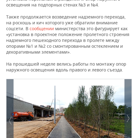
НЕФТЕХИМИЯ
освещения на подпорных стенах №3 и №4.
РОЗНИЧНАЯ ТОРГОВЛЯ
НОВОСТИ ТЕХНОЛОГИЙ
МЕРОПРИЯТИЯ
НЕФТЬ
Также продолжается возведение надземного перехода,
на роскошь и кич которого уже обратили внимание
ТРАНСПОРТ
IT
НОВОСТИ МЕРОПРИЯТИЙ
СПОРТ
соцсети. В
сообщении
министерства это фигурирует как
ОПК
«установка в проектное положение пролетного строения
УСЛУГИ
МЕДИА
ВЫЕЗДНАЯ РЕДАКЦИЯ
НОВОСТИ СПОРТА
ОБЩЕСТВО
надземного пешеходного перехода в пролете между
ЭНЕРГЕТИКА
опорами №1 и №2 со смонтированным остеклением и
декоративными элементами».
ТЕЛЕКОММУНИКАЦИИ
БИЗНЕС-БРАНЧИ
ФУТБОЛ
НОВОСТИ ОБЩЕСТВА
ФОТОГАЛЕРЕЯ
На прошедшей неделе велись работы по монтажу опор
ONLINE-КОНФЕРЕНЦИИ
ХОККЕЙ
ВЛАСТЬ
СЮЖЕТЫ
наружного освещения вдоль правого и левого съезда.
ОТКРЫТАЯ ЛЕКЦИЯ
БАСКЕТБОЛ
ИНФРАСТРУКТУРА
СПРАВОЧНИК
ВОЛЕЙБОЛ
ИСТОРИЯ
СПИСОК ПЕРСОН
ПОЛНАЯ ВЕРСИЯ
КИБЕРСПОРТ
КУЛЬТУРА
СПИСОК КОМПАНИЙ
ФИГУРНОЕ КАТАНИЕ
МЕДИЦИНА