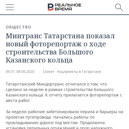
РЕГИОНЫ
ОБЩЕСТВО
Минтранс Татарстана показал
БАШКОРТОСТАН
НОВОСТИ
новый фоторепортаж о ходе
ТАТАРСТАН
АНАЛИТИКА
строительства Большого
Казанского кольца
УДМУРТИЯ
НОВОСТИ АНАЛИТИКИ
ЭКОНОМИКА
09:37, 08.06.2020
Сюжет:
Нацпроекты в Татарстане
ДЕКЛАРАЦИИ О ДОХОДАХ
НОВОСТИ ЭКОНОМИКИ
ПРОМЫШЛЕННОСТЬ
Татарстанский Миндортранс отчитался о том, что
КОРОЛИ ГОСЗАКАЗА ПФО
ФИНАНСЫ
НОВОСТИ
НЕДВИЖИМОСТЬ
сделано за неделю в рамках строительства Большого
ПРОМЫШЛЕННОСТИ
Казанского кольца. К отчету прилагается фоторепортаж с
ВУЗЫ ТАТАРСТАНА
БАНКИ
НОВОСТИ НЕДВИЖИМОСТИ
АВТО
места работ.
АГРОПРОМ
За неделю рабочие забетонировали перила и барьеры на
КОМУ ПРИНАДЛЕЖАТ
БЮДЖЕТ
НОВОСТИ АВТО
БИЗНЕС
пролетах путепровода. Начались работы по
ТОРГОВЫЕ ЦЕНТРЫ
МАШИНОСТРОЕНИЕ
ТАТАРСТАНА
прокладыванию дороги под мостом. Продолжена
ИНВЕСТИЦИИ
НОВОСТИ БИЗНЕСА
ТЕХНОЛОГИИ
установка перильных ограждений и опор наружного