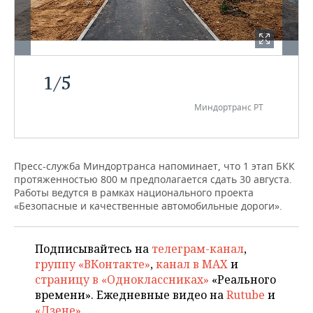
ВОДНЫЕ ВИДЫ СПОРТА
ОБРАЗОВАНИЕ
ХОККЕЙ С МЯЧОМ
ПРОИСШЕСТВИЯ
1
/
5
Миндортранс РТ
Пресс-служба Миндортранса напоминает, что 1 этап БКК
протяженностью 800 м предполагается сдать 30 августа.
Работы ведутся в рамках национального проекта
«Безопасные и качественные автомобильные дороги».
Подписывайтесь на
телеграм-канал
,
группу «ВКонтакте»
,
канал в MAX
и
страницу в «Одноклассниках»
«Реального
времени». Ежедневные видео на
Rutube
и
«Дзене»
.