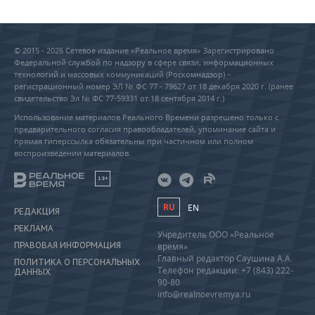
© 2015 - 2026 Сетевое издание «Реальное время» Зарегистрировано
Федеральной службой по надзору в сфере связи, информационных
технологий и массовых коммуникаций (Роскомнадзор) –
регистрационный номер ЭЛ № ФС 77 - 79627 от 18 декабря 2020 г. (ранее
свидетельство Эл № ФС 77-59331 от 18 сентября 2014 г.)
Использование материалов Реального Времени разрешено только с
предварительного согласия правообладателей, упоминание сайта и
прямая гиперссылка обязательны при частичном или полном
воспроизведении материалов.
18+
RU
EN
РЕДАКЦИЯ
РЕКЛАМА
Учредитель ООО «Реальное
ПРАВОВАЯ ИНФОРМАЦИЯ
время»
Главный редактор Саушина А.А.
ПОЛИТИКА О ПЕРСОНАЛЬНЫХ
Телефон редакции: +7 (843) 222-
ДАННЫХ
90-80
info@realnoevremya.ru