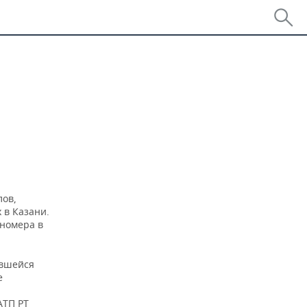
лов,
 в Казани.
 номера в
ившейся
е
АТП РТ