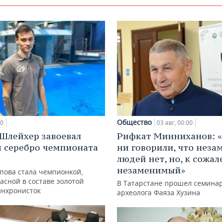
Общество
00
03 авг, 00:00
Шлейхер завоевал
Рифкат Минниханов: «
и серебро чемпионата
ни говорили, что нез
людей нет, но, к сожал
незаменимый»
упова стала чемпионкой,
асной в составе золотой
В Татарстане прошел семина
инхронисток
археолога Фаяза Хузина