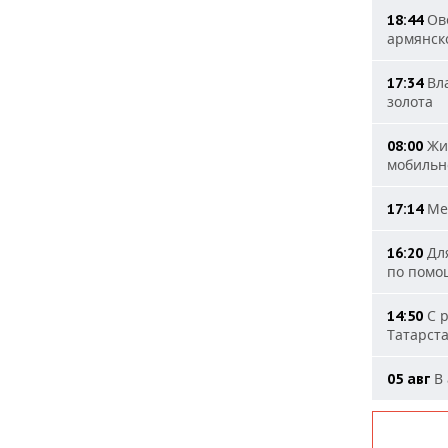
Ове
18:44
армянск
Вла
17:34
золота
Жит
08:00
мобильн
Мер
17:14
Для
16:20
по помо
С р
14:50
Татарст
В 
05 авг