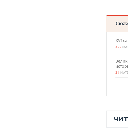
Сюж
XVI с
499
МА
Велик
истор
24
МАТ
ЧИ