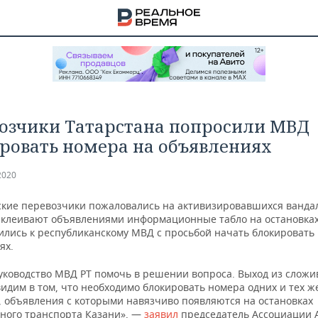
озчики Татарстана попросили МВД
ровать номера на объявлениях
2020
ские перевозчики пожаловались на активизировавшихся ванда
аклеивают объявлениями информационные табло на остановках
ились к республиканскому МВД с просьбой начать блокировать
ях.
уководство МВД РТ помочь в решении вопроса. Выход из слож
НА
идим в том, что необходимо блокировать номера одних и тех ж
, объявления с которыми навязчиво появляются на остановках
ного транспорта Казани», —
заявил
председатель Ассоциации 