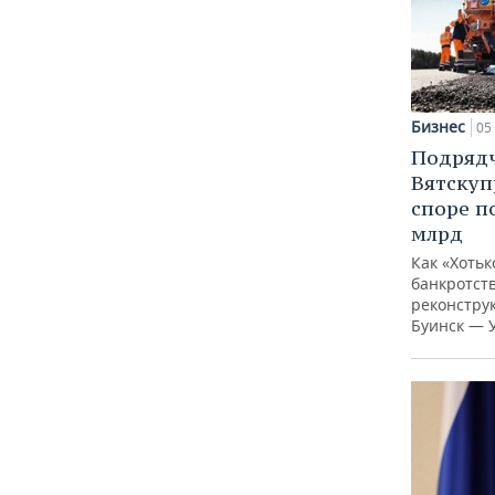
Бизнес
05 
Подрядч
Вятскуп
споре п
млрд
Как «Хотьк
банкротств
реконстру
Буинск — 