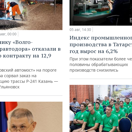
05 авг, 14:30
авг, 00:00
Индекс промышленно
ику «Волго-
производства в Татарс
равтодора» отказали в
год вырос на 6,2%
о контракту на 12,9
При этом показатели более ч
половины обрабатывающих
овский автомост» на пороге
производств снизились
а сорвал заказ на
кцию трассы Р‑241 Казань —
Ульяновск