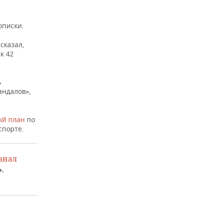
описки.
сказал,
к 42
ь
андалов»,
ый план
по
спорте.
анал
.