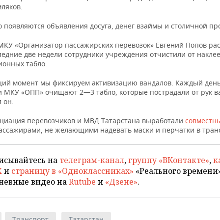
мляков.
о появляются объявления досуга, денег взаймы и столичной пр
МКУ «Организатор пассажирских перевозок» Евгений Попов рас
ледние две недели сотрудники учреждения отчистили от наклее
онных табло.
щий момент мы фиксируем активизацию вандалов. Каждый ден
и МКУ «ОПП» очищают 2—3 табло, которые пострадали от рук в
 он.
оциация перевозчиков и МВД Татарстана выработали
совместн
пассажирами, не желающими надевать маски и перчатки в тран
исывайтесь на
телеграм-канал
,
группу «ВКонтакте»
,
к
X
и
страницу в «Одноклассниках»
«Реального времени»
невные видео на
Rutube
и
«Дзене»
.
Транспорт
Татарстан