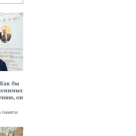
Как бы
аменимых
ению, он
р памяти