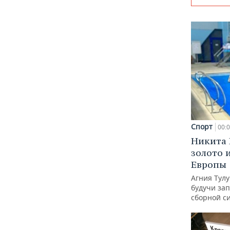
Спорт
00:
Никита 
золото 
Европы
Агния Тул
будучи зап
сборной с