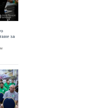
го
тане за
ем