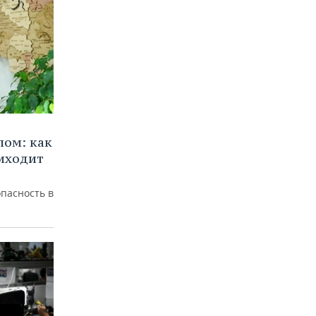
лом: как
иходит
пасность в