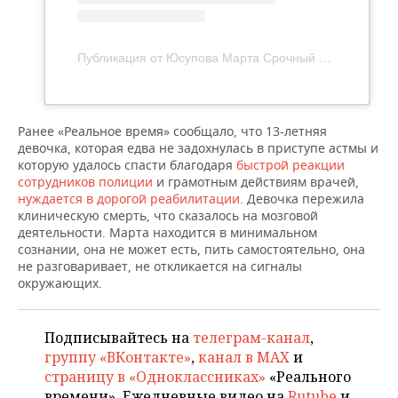
ВОДНЫЕ ВИДЫ СПОРТА
ОБРАЗОВАНИЕ
ХОККЕЙ С МЯЧОМ
ПРОИСШЕСТВИЯ
Публикация от Юсупова Марта Срочный Сбор (@marta14_pomoch)
Ранее «Реальное время» сообщало, что 13-летняя
девочка, которая едва не задохнулась в приступе астмы и
которую удалось спасти благодаря
быстрой реакции
сотрудников полиции
и грамотным действиям врачей,
нуждается в дорогой реабилитации
. Девочка пережила
клиническую смерть, что сказалось на мозговой
деятельности. Марта находится в минимальном
сознании, она не может есть, пить самостоятельно, она
не разговаривает, не откликается на сигналы
окружающих.
Подписывайтесь на
телеграм-канал
,
группу «ВКонтакте»
,
канал в MAX
и
страницу в «Одноклассниках»
«Реального
времени». Ежедневные видео на
Rutube
и