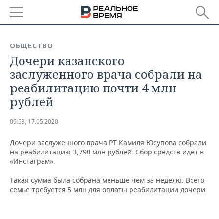
РЕГИОНЫ
ОБЩЕСТВО
Дочери казанского
БАШКОРТОСТАН
НОВОСТИ
заслуженного врача собрали на
ТАТАРСТАН
АНАЛИТИКА
реабилитацию почти 4 млн
рублей
УДМУРТИЯ
НОВОСТИ АНАЛИТИКИ
ЭКОНОМИКА
09:53, 17.05.2020
ДЕКЛАРАЦИИ О ДОХОДАХ
НОВОСТИ ЭКОНОМИКИ
ПРОМЫШЛЕННОСТЬ
Дочери заслуженного врача РТ Камиля Юсупова собрали
КОРОЛИ ГОСЗАКАЗА ПФО
ФИНАНСЫ
НОВОСТИ
НЕДВИЖИМОСТЬ
на реабилитацию 3,790 млн рублей. Сбор средств идет в
ПРОМЫШЛЕННОСТИ
«Инстаграм».
ВУЗЫ ТАТАРСТАНА
БАНКИ
НОВОСТИ НЕДВИЖИМОСТИ
АВТО
АГРОПРОМ
Такая сумма была собрана меньше чем за неделю. Всего
семье требуется 5 млн для оплаты реабилитации дочери.
КОМУ ПРИНАДЛЕЖАТ
БЮДЖЕТ
НОВОСТИ АВТО
БИЗНЕС
ТОРГОВЫЕ ЦЕНТРЫ
МАШИНОСТРОЕНИЕ
ТАТАРСТАНА
ИНВЕСТИЦИИ
НОВОСТИ БИЗНЕСА
ТЕХНОЛОГИИ