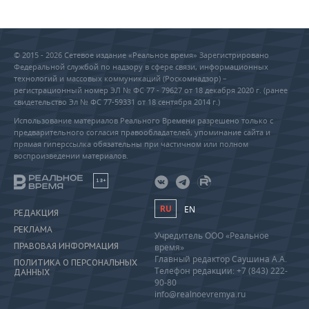
© 2015 - 2026 Сетевое издание «Реальное время» Зарегистрировано
Федеральной службой по надзору в сфере связи, информационных
технологий и массовых коммуникаций (Роскомнадзор) –
регистрационный номер ЭЛ № ФС 77 - 79627 от 18 декабря 2020 г. (ранее
свидетельство Эл № ФС 77-59331 от 18 сентября 2014 г.)
Использование материалов Реального Времени разрешено только с
предварительного согласия правообладателей, упоминание сайта и
прямая гиперссылка обязательны при частичном или полном
воспроизведении материалов.
18+
RU
EN
РЕДАКЦИЯ
РЕКЛАМА
Учредитель ООО «Реальное
ПРАВОВАЯ ИНФОРМАЦИЯ
время»
Главный редактор Саушина А.А.
ПОЛИТИКА О ПЕРСОНАЛЬНЫХ
Телефон редакции: +7 (843) 222-
ДАННЫХ
90-80
info@realnoevremya.ru