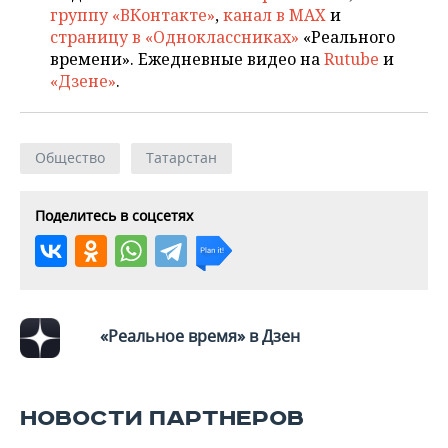
НЕФТЕХИМИЯ
группу «ВКонтакте»
,
канал в MAX
и
страницу в «Одноклассниках»
«Реального
РОЗНИЧНАЯ ТОРГОВЛЯ
НОВОСТИ ТЕХНОЛОГИЙ
МЕРОПРИЯТИЯ
НЕФТЬ
времени». Ежедневные видео на
Rutube
и
«Дзене»
.
ТРАНСПОРТ
IT
НОВОСТИ МЕРОПРИЯТИЙ
СПОРТ
ОПК
УСЛУГИ
МЕДИА
ВЫЕЗДНАЯ РЕДАКЦИЯ
НОВОСТИ СПОРТА
ОБЩЕСТВО
ЭНЕРГЕТИКА
Общество
Татарстан
ТЕЛЕКОММУНИКАЦИИ
БИЗНЕС-БРАНЧИ
ФУТБОЛ
НОВОСТИ ОБЩЕСТВА
ФОТОГАЛЕРЕЯ
Поделитесь в соцсетях
ONLINE-КОНФЕРЕНЦИИ
ХОККЕЙ
ВЛАСТЬ
СЮЖЕТЫ
ОТКРЫТАЯ ЛЕКЦИЯ
БАСКЕТБОЛ
ИНФРАСТРУКТУРА
СПРАВОЧНИК
ВОЛЕЙБОЛ
ИСТОРИЯ
СПИСОК ПЕРСОН
ПОЛНАЯ ВЕРСИЯ
«Реальное время» в Дзен
КИБЕРСПОРТ
КУЛЬТУРА
СПИСОК КОМПАНИЙ
ФИГУРНОЕ КАТАНИЕ
МЕДИЦИНА
НОВОСТИ ПАРТНЕРОВ