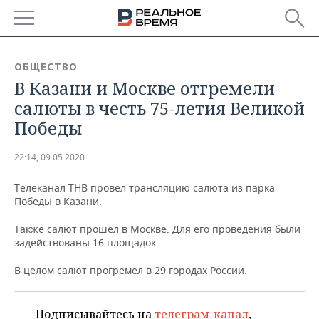
РЕГИОНЫ
ОБЩЕСТВО
В Казани и Москве отгремели
БАШКОРТОСТАН
НОВОСТИ
салюты в честь 75-летия Великой
ТАТАРСТАН
АНАЛИТИКА
Победы
УДМУРТИЯ
НОВОСТИ АНАЛИТИКИ
ЭКОНОМИКА
22:14, 09.05.2020
ДЕКЛАРАЦИИ О ДОХОДАХ
НОВОСТИ ЭКОНОМИКИ
ПРОМЫШЛЕННОСТЬ
Телеканал ТНВ провел трансляцию салюта из парка
Победы в Казани.
КОРОЛИ ГОСЗАКАЗА ПФО
ФИНАНСЫ
НОВОСТИ
НЕДВИЖИМОСТЬ
ПРОМЫШЛЕННОСТИ
Также салют прошел в Москве. Для его проведения были
задействованы 16 площадок.
ВУЗЫ ТАТАРСТАНА
БАНКИ
НОВОСТИ НЕДВИЖИМОСТИ
АВТО
АГРОПРОМ
В целом салют прогремел в 29 городах России.
КОМУ ПРИНАДЛЕЖАТ
БЮДЖЕТ
НОВОСТИ АВТО
БИЗНЕС
ТОРГОВЫЕ ЦЕНТРЫ
МАШИНОСТРОЕНИЕ
ТАТАРСТАНА
ИНВЕСТИЦИИ
НОВОСТИ БИЗНЕСА
ТЕХНОЛОГИИ
Подписывайтесь на
телеграм-канал
,