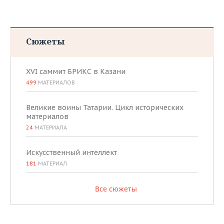
ВОДНЫЕ ВИДЫ СПОРТА
ОБРАЗОВАНИЕ
ХОККЕЙ С МЯЧОМ
ПРОИСШЕСТВИЯ
Сюжеты
XVI саммит БРИКС в Казани
499
МАТЕРИАЛОВ
Великие воины Татарии. Цикл исторических
материалов
24
МАТЕРИАЛА
Искусственный интеллект
181
МАТЕРИАЛ
Все сюжеты