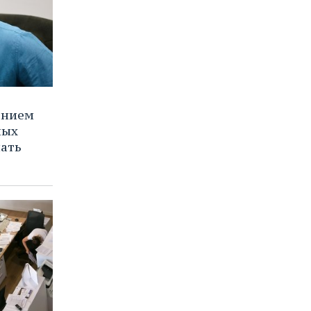
ением
ных
нать