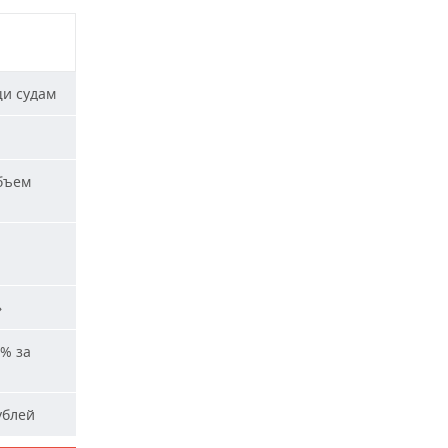
щи судам
бъем
и
»
% за
ублей