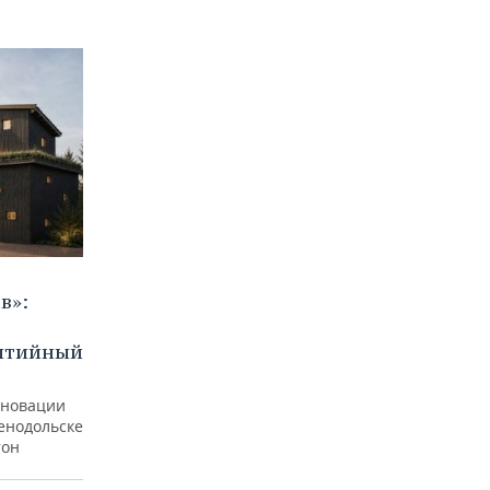
в»:
бытийный
еновации
ленодольске
тон