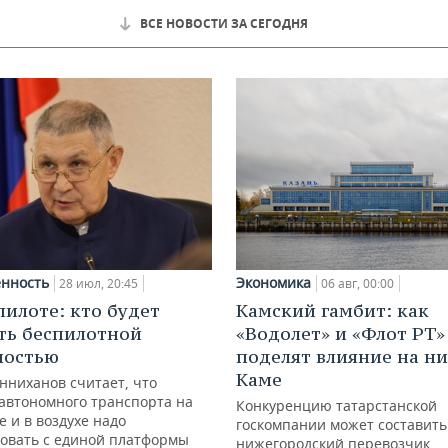
ВСЕ НОВОСТИ ЗА СЕГОДНЯ
Экономика
нность
06 авг, 00:00
28 июл, 20:45
Камский гамбит: как
пилоте: кто будет
«Водолет» и «Флот РТ»
ть беспилотной
поделят влияние на н
ностью
Каме
нниханов считает, что
автономного транспорта на
Конкуренцию татарстанской
е и в воздухе надо
госкомпании может составить
овать с единой платформы
нижегородский перевозчик,