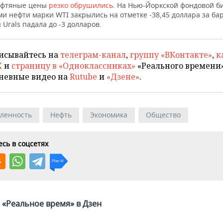
ефтяные цены
резко обрушились
. На Нью-Йоркской фондовой б
и нефти марки WTI закрылись на отметке -38,45 доллара за ба
 Urals падала до -3 долларов.
исывайтесь на
телеграм-канал
,
группу «ВКонтакте»
,
к
X
и
страницу в «Одноклассниках»
«Реального времени»
невные видео на
Rutube
и
«Дзене»
.
ленность
Нефть
Экономика
Общество
сь в соцсетях
«Реальное время» в Дзен