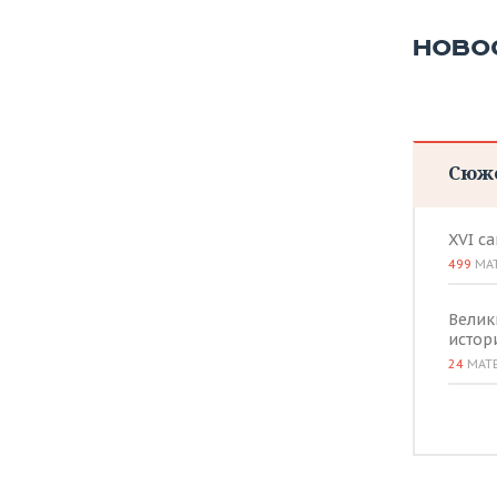
ВОДНЫЕ ВИДЫ СПОРТА
ОБРАЗОВАНИЕ
НОВО
ХОККЕЙ С МЯЧОМ
ПРОИСШЕСТВИЯ
Сюж
XVI с
499
МА
Велик
истор
24
МАТ