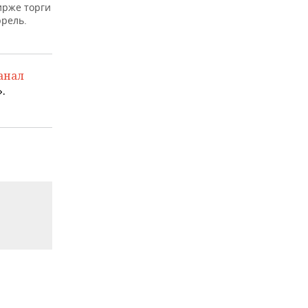
ирже торги
ррель.
анал
.