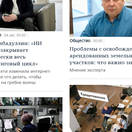
и
04 авг, 00:00
Общество
00:00
ибадуллин: «ИИ
Проблемы с освобожд
 закрывает
арендованных земель
ески весь
участков: что важно з
нговый цикл»
Мнение эксперта
сети изменили интернет-
и что делать, чтобы
 на гребне волны