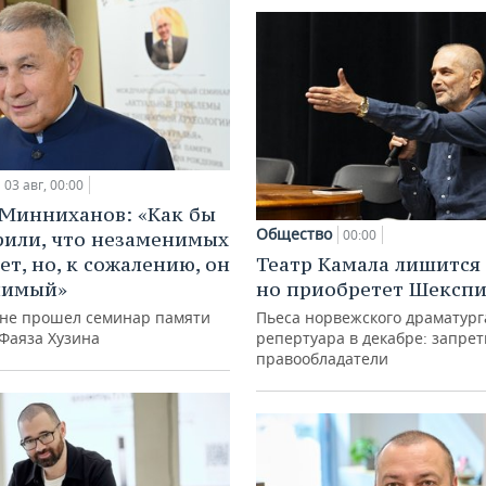
03 авг, 00:00
Минниханов: «Как бы
Общество
00:00
рили, что незаменимых
Театр Камала лишится 
ет, но, к сожалению, он
но приобретет Шексп
нимый»
Пьеса норвежского драматург
ане прошел семинар памяти
репертуара в декабре: запре
 Фаяза Хузина
правообладатели