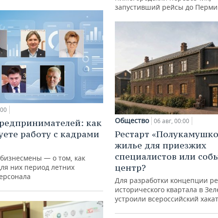
запустивший рейсы до Перми
:00
Общество
06 авг, 00:00
редпринимателей: как
Рестарт «Полукамушко
уете работу с кадрами
жилье для приезжих
специалистов или со
 бизнесмены — о том, как
центр?
для них период летних
персонала
Для разработки концепции р
исторического квартала в Зе
устроили всероссийский хака