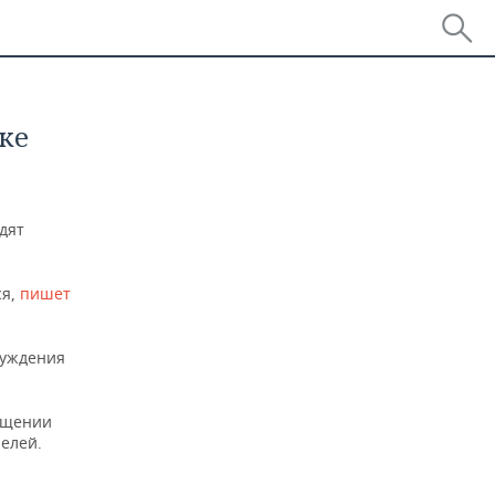
ке
дят
ся,
пишет
суждения
ащении
елей.