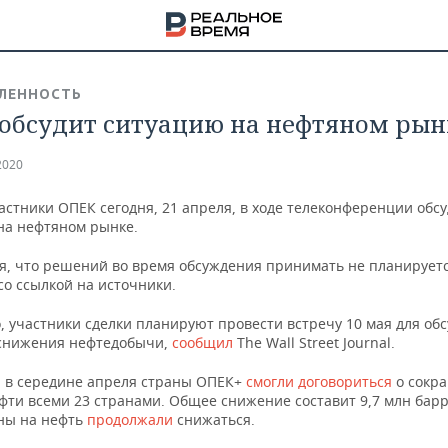
ЛЕННОСТЬ
обсудит ситуацию на нефтяном рын
2020
стники ОПЕК сегодня, 21 апреля, в ходе телеконференции обсу
на нефтяном рынке.
я, что решений во время обсуждения принимать не планирует
со ссылкой на источники.
, участники сделки планируют провести встречу 10 мая для об
снижения нефтедобычи,
сообщил
The Wall Street Journal.
 в середине апреля страны ОПЕК+
смогли договориться
о сокр
НА
фти всеми 23 странами. Общее снижение составит 9,7 млн барр
ны на нефть
продолжали
снижаться.