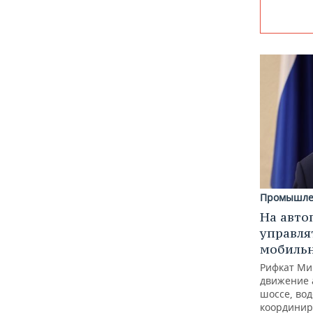
Промышле
На авто
управля
мобиль
Рифкат Ми
движение 
шоссе, вод
координир