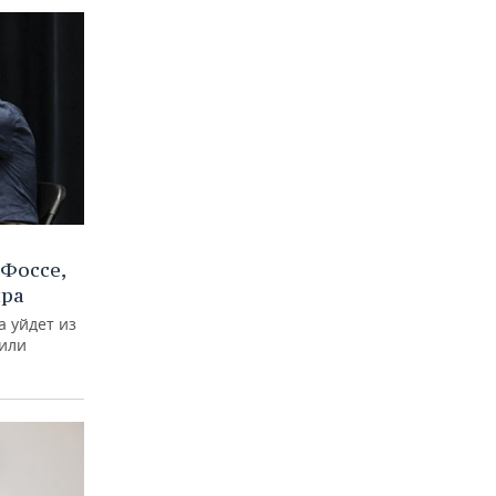
Фоссе,
ира
а уйдет из
тили