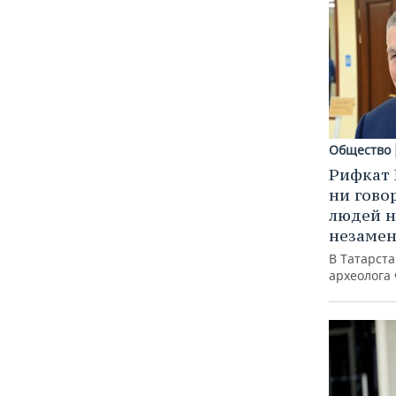
Общество
Рифкат 
ни гово
людей н
незаме
В Татарст
археолога