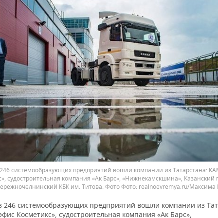
з 246 системообразующих предприятий вошли компании из Татарстана: КА
с», судостроительная компания «Ак Барс», «Нижнекамскшина», Казанский 
бережночелнинский КБК им. Титова. Фото
realnoevremya.ru/Максима
из 246 системообразующих предприятий вошли компании из Тат
фис Косметикс», судостроительная компания «Ак Барс»,