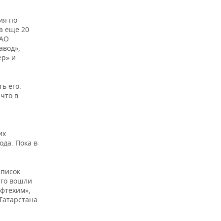
ия по
а еще 20
 АО
авод»,
ер» и
ь его.
что в
их
да. Пока в
список
его вошли
фтехим»,
 Татарстана