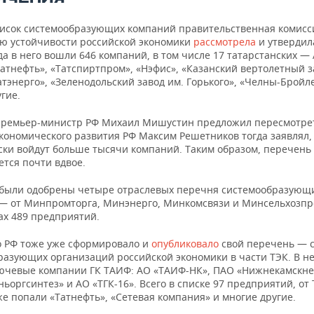
исок системообразующих компаний правительственная комисс
 устойчивости российской экономики
рассмотрела
и утвердил
да в него вошли 646 компаний, в том числе 17 татарстанских —
атнефть», «Татспиртпром», «Нэфис», «Казанский вертолетный з
тэнерго», «Зеленодольский завод им. Горького», «Челны-Бройл
гие.
премьер-министр РФ Михаил Мишустин предложил пересмотрет
кономического развития РФ Максим Решетников тогда заявлял, 
ски войдут больше тысячи компаний. Таким образом, перечень
ется почти вдвое.
 были одобрены четыре отраслевых перечня системообразующ
— от Минпромторга, Минэнерго, Минкомсвязи и Минсельхозпро
ах 489 предприятий.
 РФ тоже уже сформировало и
опубликовало
свой перечень — 
разующих организаций российской экономики в части ТЭК. В н
ючевые компании ГК ТАИФ: АО «ТАИФ-НК», ПАО «Нижнекамскне
ьоргсинтез» и АО «ТГК-16». Всего в списке 97 предприятий, от
же попали «Татнефть», «Сетевая компания» и многие другие.