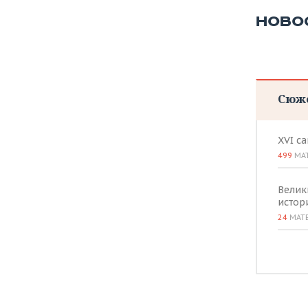
НОВО
Сюж
XVI с
499
МА
Велик
истор
24
МАТ