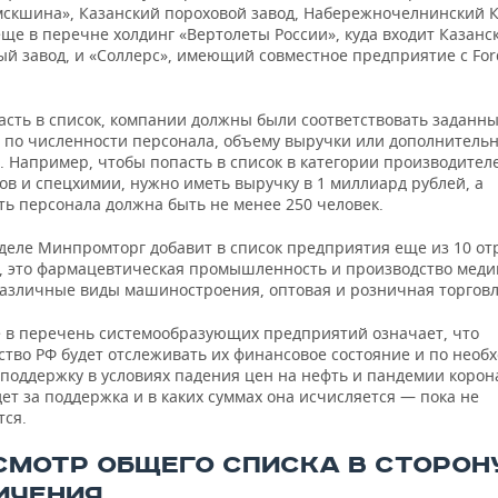
скшина», Казанский пороховой завод, Набережночелнинский К
еще в перечне холдинг «Вертолеты России», куда входит Казанс
ый завод, и «Соллерс», имеющий совместное предприятие с For
асть в список, компании должны были соответствовать заданн
 по численности персонала, объему выручки или дополнитель
. Например, чтобы попасть в список в категории производител
ов и спецхимии, нужно иметь выручку в 1 миллиард рублей, а
ть персонала должна быть не менее 250 человек.
еделе Минпромторг добавит в список предприятия еще из 10 от
, это фармацевтическая промышленность и производство меди
азличные виды машиностроения, оптовая и розничная торговля 
 в перечень системообразующих предприятий означает, что
ство РФ будет отслеживать их финансовое состояние и по необ
 поддержку в условиях падения цен на нефть и пандемии корон
дет за поддержка и в каких суммах она исчисляется — пока не
тся.
СМОТР ОБЩЕГО СПИСКА В СТОРОН
ИЧЕНИЯ