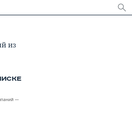
й из
ПИСКЕ
мпаний —