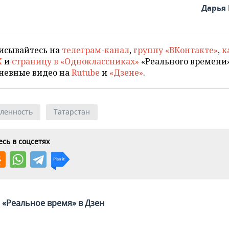
Дарья
исывайтесь на
телеграм-канал
,
группу «ВКонтакте»
,
к
X
и
страницу в «Одноклассниках»
«Реального времени»
невные видео на
Rutube
и
«Дзене»
.
ленность
Татарстан
сь в соцсетях
«Реальное время» в Дзен