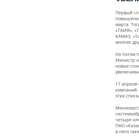
Первый сп
повышению
марта. Тог
«ТАИФ», «Т
КАМАЗ, «Та
многие дру
Но потом 
Министр э
новые спи
увеличива
17 апреля
компаний 
этих списк
Минэнерго
системооб
четыре кл
ПАО «Казан
в него так