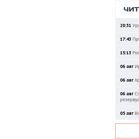
ЧИ
Уро
20:31
Про
17:43
Рос
15:13
Ир
06 авг
Хр
06 авг
Сп
06 авг
резерву
Вл
05 авг