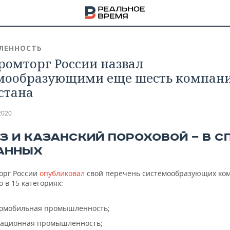
ЛЕННОСТЬ
омторг России назвал
мообразующими еще шесть компани
стана
2020
З И КАЗАНСКИЙ ПОРОХОВОЙ — В С
АННЫХ
орг России
опубликовал
свой перечень системообразующих ко
о в 15 категориях:
НА
омобильная промышленность;
ационная промышленность;