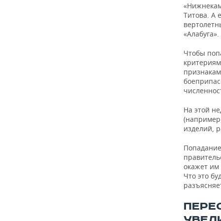
«Нижнекам
Титова. А 
вертолетн
«Алабуга».
Чтобы поп
критериям
признакам
боеприпас
численнос
На этой н
(например
изделий, р
Попадание
правитель
окажет им
Что это бу
разъясняе
ПЕРЕ
УВЕЛ