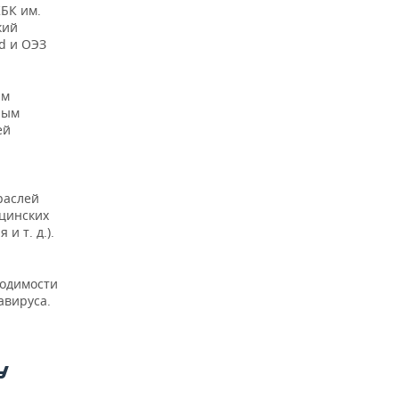
БК им.
кий
d и ОЭЗ
ым
ным
ей
раслей
цинских
и т. д.).
ходимости
авируса.
У