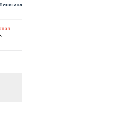
 Пинегина
анал
.