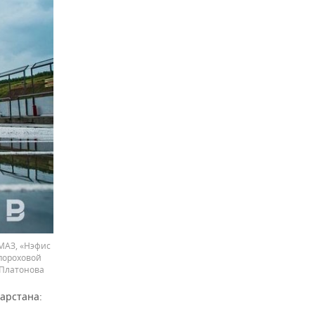
МАЗ, «Нэфис
пороховой
 Платонова
арстана: