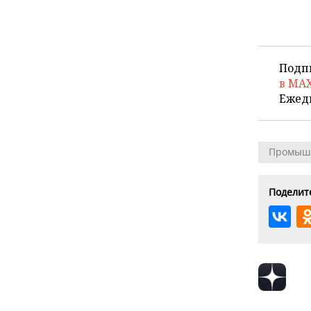
Подп
в MA
Ежед
Промыш
Поделите