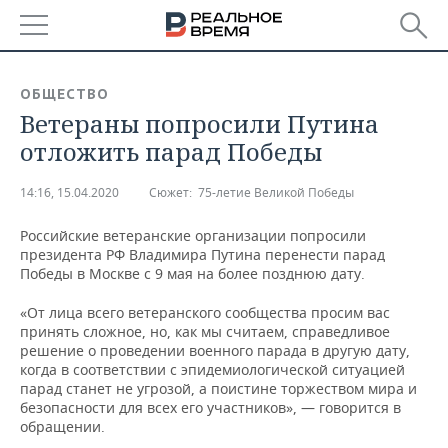
РЕГИОНЫ
ОБЩЕСТВО
Ветераны попросили Путина
БАШКОРТОСТАН
НОВОСТИ
отложить парад Победы
ТАТАРСТАН
АНАЛИТИКА
14:16, 15.04.2020
Сюжет:
75-летие Великой Победы
УДМУРТИЯ
НОВОСТИ АНАЛИТИКИ
ЭКОНОМИКА
Российские ветеранские организации попросили
президента РФ Владимира Путина перенести парад
ДЕКЛАРАЦИИ О ДОХОДАХ
НОВОСТИ ЭКОНОМИКИ
ПРОМЫШЛЕННОСТЬ
Победы в Москве с 9 мая на более позднюю дату.
КОРОЛИ ГОСЗАКАЗА ПФО
ФИНАНСЫ
НОВОСТИ
НЕДВИЖИМОСТЬ
«От лица всего ветеранского сообщества просим вас
ПРОМЫШЛЕННОСТИ
принять сложное, но, как мы считаем, справедливое
ВУЗЫ ТАТАРСТАНА
БАНКИ
НОВОСТИ НЕДВИЖИМОСТИ
АВТО
решение о проведении военного парада в другую дату,
АГРОПРОМ
когда в соответствии с эпидемиологической ситуацией
парад станет не угрозой, а поистине торжеством мира и
КОМУ ПРИНАДЛЕЖАТ
БЮДЖЕТ
НОВОСТИ АВТО
БИЗНЕС
безопасности для всех его участников», — говорится в
ТОРГОВЫЕ ЦЕНТРЫ
МАШИНОСТРОЕНИЕ
ТАТАРСТАНА
обращении.
ИНВЕСТИЦИИ
НОВОСТИ БИЗНЕСА
ТЕХНОЛОГИИ