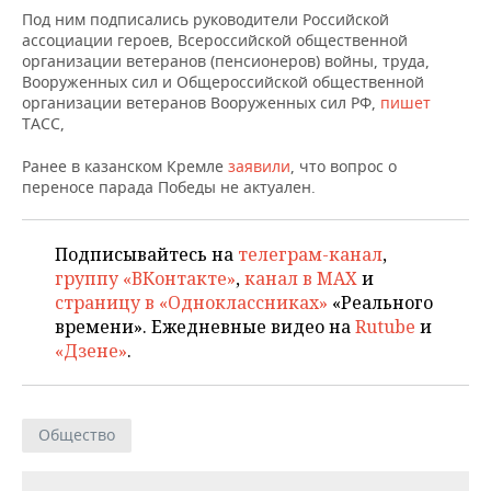
НЕФТЕХИМИЯ
Под ним подписались руководители Российской
ассоциации героев, Всероссийской общественной
РОЗНИЧНАЯ ТОРГОВЛЯ
НОВОСТИ ТЕХНОЛОГИЙ
МЕРОПРИЯТИЯ
НЕФТЬ
организации ветеранов (пенсионеров) войны, труда,
Вооруженных сил и Общероссийской общественной
ТРАНСПОРТ
IT
НОВОСТИ МЕРОПРИЯТИЙ
СПОРТ
организации ветеранов Вооруженных сил РФ,
пишет
ОПК
ТАСС,
УСЛУГИ
МЕДИА
ВЫЕЗДНАЯ РЕДАКЦИЯ
НОВОСТИ СПОРТА
ОБЩЕСТВО
ЭНЕРГЕТИКА
Ранее в казанском Кремле
заявили
, что вопрос о
переносе парада Победы не актуален.
ТЕЛЕКОММУНИКАЦИИ
БИЗНЕС-БРАНЧИ
ФУТБОЛ
НОВОСТИ ОБЩЕСТВА
ФОТОГАЛЕРЕЯ
ONLINE-КОНФЕРЕНЦИИ
ХОККЕЙ
ВЛАСТЬ
СЮЖЕТЫ
Подписывайтесь на
телеграм-канал
,
группу «ВКонтакте»
,
канал в MAX
и
ОТКРЫТАЯ ЛЕКЦИЯ
БАСКЕТБОЛ
ИНФРАСТРУКТУРА
СПРАВОЧНИК
страницу в «Одноклассниках»
«Реального
времени». Ежедневные видео на
Rutube
и
ВОЛЕЙБОЛ
ИСТОРИЯ
СПИСОК ПЕРСОН
ПОЛНАЯ ВЕРСИЯ
«Дзене»
.
КИБЕРСПОРТ
КУЛЬТУРА
СПИСОК КОМПАНИЙ
Общество
ФИГУРНОЕ КАТАНИЕ
МЕДИЦИНА