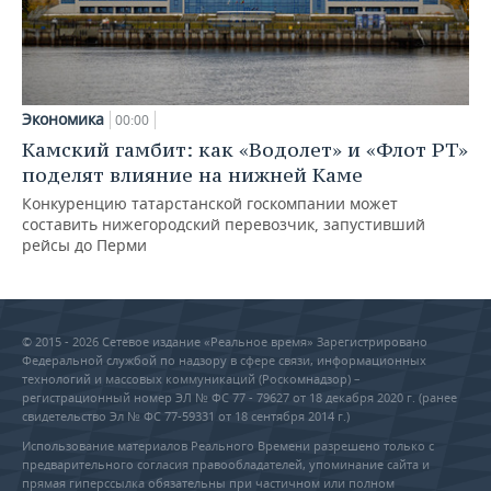
Экономика
00:00
Камский гамбит: как «Водолет» и «Флот РТ»
поделят влияние на нижней Каме
Конкуренцию татарстанской госкомпании может
составить нижегородский перевозчик, запустивший
рейсы до Перми
© 2015 - 2026 Сетевое издание «Реальное время» Зарегистрировано
Федеральной службой по надзору в сфере связи, информационных
технологий и массовых коммуникаций (Роскомнадзор) –
регистрационный номер ЭЛ № ФС 77 - 79627 от 18 декабря 2020 г. (ранее
свидетельство Эл № ФС 77-59331 от 18 сентября 2014 г.)
Использование материалов Реального Времени разрешено только с
предварительного согласия правообладателей, упоминание сайта и
прямая гиперссылка обязательны при частичном или полном