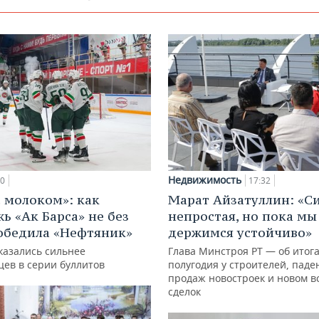
Недвижимость
00
17:32
с молоком»: как
Марат Айзатуллин: «С
ь «Ак Барса» не без
непростая, но пока мы
обедила «Нефтяник»
держимся устойчиво»
казались сильнее
Глава Минстроя РТ — об итог
цев в серии буллитов
полугодия у строителей, паде
продаж новостроек и новом в
сделок