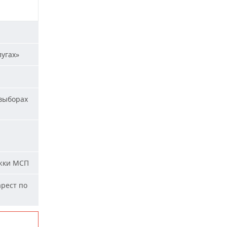
лугах»
 выборах
жки МСП
арест по