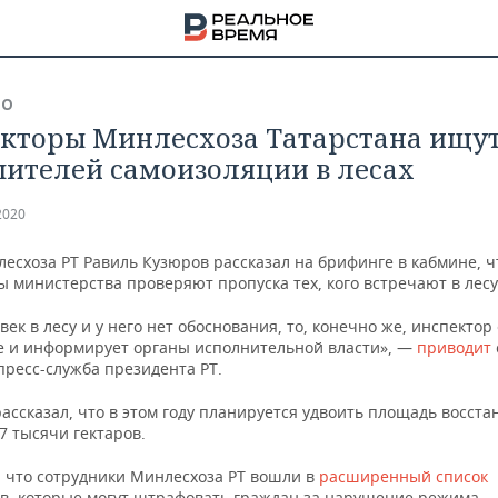
ВО
кторы Минлесхоза Татарстана ищу
ителей самоизоляции в лесах
2020
есхоза РТ Равиль Кузюров рассказал на брифинге в кабмине, ч
 министерства проверяют пропуска тех, кого встречают в лесу
век в лесу и у него нет обоснования, то, конечно же, инспектор
 и информирует органы исполнительной власти», —
приводит
пресс-служба президента РТ.
ассказал, что в этом году планируется удвоить площадь восст
,7 тысячи гектаров.
НА
 что сотрудники Минлесхоза РТ вошли в
расширенный список
в, которые могут штрафовать граждан за нарушение режима