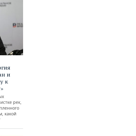
ргия
ан и
у к
у»
ых
истке рек,
опленного
м, какой
т