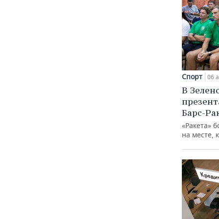
Спорт
06 а
В Зелен
презент
Барс-Ра
«Ракета» б
на месте, 