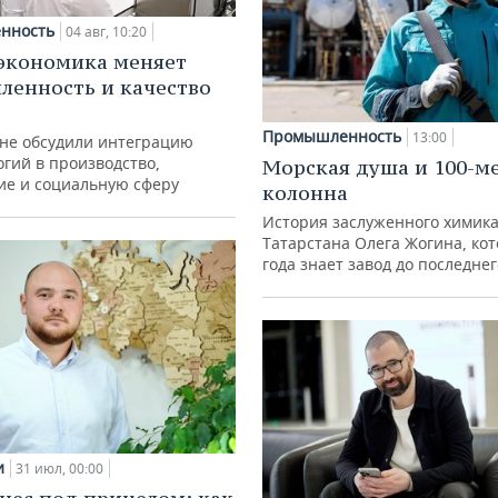
нность
04 авг, 10:20
экономика меняет
енность и качество
Промышленность
13:00
ане обсудили интеграцию
гий в производство,
Морская душа и 100-м
ие и социальную сферу
колонна
История заслуженного химик
Татарстана Олега Жогина, ко
года знает завод до последне
и
31 июл, 00:00