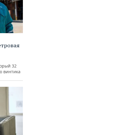
етровая
а
торый 32
го винтика