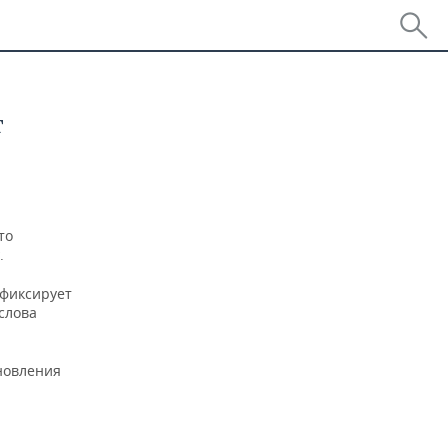
т
то
.
 фиксирует
слова
ановления