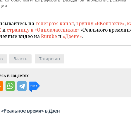
ции.
исывайтесь на
телеграм-канал
,
группу «ВКонтакте»
,
к
X
и
страницу в «Одноклассниках»
«Реального времени»
невные видео на
Rutube
и
«Дзене»
.
во
Власть
Татарстан
сь в соцсетях
«Реальное время» в Дзен