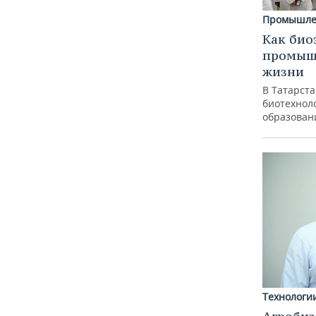
Промышле
Как био
промышл
жизни
В Татарст
биотехноло
образован
Технологи