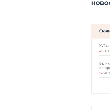
ВОДНЫЕ ВИДЫ СПОРТА
ОБРАЗОВАНИЕ
НОВО
ХОККЕЙ С МЯЧОМ
ПРОИСШЕСТВИЯ
Сюж
XVI с
499
МА
Велик
истор
24
МАТ