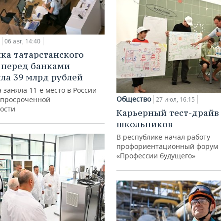
06 авг, 14:40
ка татарстанского
 перед банками
ла 39 млрд рублей
 заняла 11-е место в России
Общество
 просроченной
27 июл, 16:15
ости
Карьерный тест-драйв
школьников
В республике начал работу
профориентационный форум
«Профессии будущего»