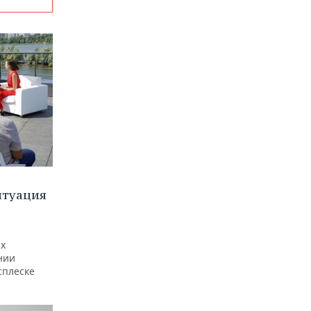
итуация
ах
нии
сплеске