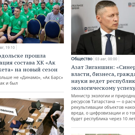
вг, 19:10
одольске прошла
Общество
03 авг, 00:00
ация состава ХК «Ак
Азат Зиганшин: «Сине
кета» на новый сезон
власти, бизнеса, гражд
ольше не «Динамо», «Ак Барс»
науки ведет республик
как и был
экологическому успех
Министр экологии и природн
ресурсов Татарстана — о расч
рекультивации объектов нак
вреда, о цифровизации и о то
будет республика через 10 ле