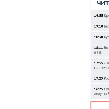
ЧИ
Кре
19:55
Биз
19:10
Хус
18:30
Во 
18:11
в ГД
«Не
17:55
пресечен
Рос
17:23
Суд
16:25
делу на 