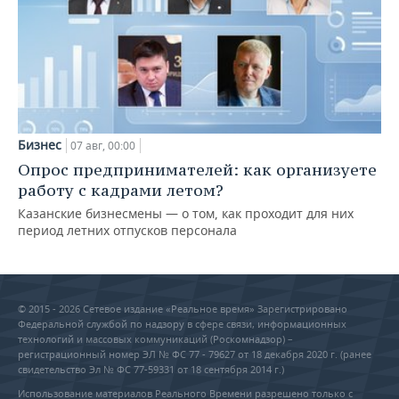
Бизнес
07 авг, 00:00
Опрос предпринимателей: как организуете
работу с кадрами летом?
Казанские бизнесмены — о том, как проходит для них
период летних отпусков персонала
© 2015 - 2026 Сетевое издание «Реальное время» Зарегистрировано
Федеральной службой по надзору в сфере связи, информационных
технологий и массовых коммуникаций (Роскомнадзор) –
регистрационный номер ЭЛ № ФС 77 - 79627 от 18 декабря 2020 г. (ранее
свидетельство Эл № ФС 77-59331 от 18 сентября 2014 г.)
Использование материалов Реального Времени разрешено только с