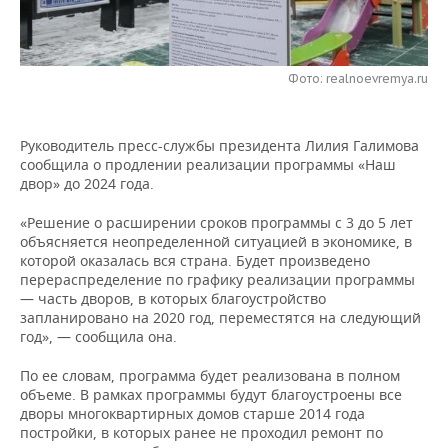
НЕФТЕХИМИЯ
РОЗНИЧНАЯ ТОРГОВЛЯ
НОВОСТИ ТЕХНОЛОГИЙ
МЕРОПРИЯТИЯ
НЕФТЬ
Фото: realnoevremya.ru
ТРАНСПОРТ
IT
НОВОСТИ МЕРОПРИЯТИЙ
СПОРТ
ОПК
УСЛУГИ
МЕДИА
ВЫЕЗДНАЯ РЕДАКЦИЯ
НОВОСТИ СПОРТА
ОБЩЕСТВО
ЭНЕРГЕТИКА
Руководитель пресс-службы президента Лилия Галимова
сообщила о продлении реализации программы «Наш
ТЕЛЕКОММУНИКАЦИИ
БИЗНЕС-БРАНЧИ
ФУТБОЛ
НОВОСТИ ОБЩЕСТВА
ФОТОГАЛЕРЕЯ
двор» до 2024 года.
ONLINE-КОНФЕРЕНЦИИ
ХОККЕЙ
ВЛАСТЬ
СЮЖЕТЫ
«Решение о расширении сроков программы с 3 до 5 лет
объясняется неопределенной ситуацией в экономике, в
которой оказалась вся страна. Будет произведено
ОТКРЫТАЯ ЛЕКЦИЯ
БАСКЕТБОЛ
ИНФРАСТРУКТУРА
СПРАВОЧНИК
перераспределение по графику реализации программы
— часть дворов, в которых благоустройство
ВОЛЕЙБОЛ
ИСТОРИЯ
СПИСОК ПЕРСОН
ПОЛНАЯ ВЕРСИЯ
запланировано на 2020 год, переместятся на следующий
год», — сообщила она.
КИБЕРСПОРТ
КУЛЬТУРА
СПИСОК КОМПАНИЙ
По ее словам, программа будет реализована в полном
объеме. В рамках программы будут благоустроены все
ФИГУРНОЕ КАТАНИЕ
МЕДИЦИНА
дворы многоквартирных домов старше 2014 года
постройки, в которых ранее не проходил ремонт по