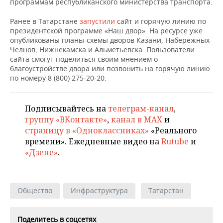
ВОДНЫЕ ВИДЫ СПОРТА
ОБРАЗОВАНИЕ
программам республиканского министерства транспорта.
Ранее в Татарстане
запустили
сайт и горячую линию по
ХОККЕЙ С МЯЧОМ
ПРОИСШЕСТВИЯ
президентской программе «Наш двор». На ресурсе уже
опубликованы планы-схемы дворов Казани, Набережных
Челнов, Нижнекамска и Альметьевска. Пользователи
сайта смогут поделиться своим мнением о
благоустройстве двора или позвонить на горячую линию
по номеру 8 (800) 275-20-20.
Подписывайтесь на
телеграм-канал
,
группу «ВКонтакте»
,
канал в MAX
и
страницу в «Одноклассниках»
«Реального
времени». Ежедневные видео на
Rutube
и
«Дзене»
.
Общество
Инфраструктура
Татарстан
Поделитесь в соцсетях