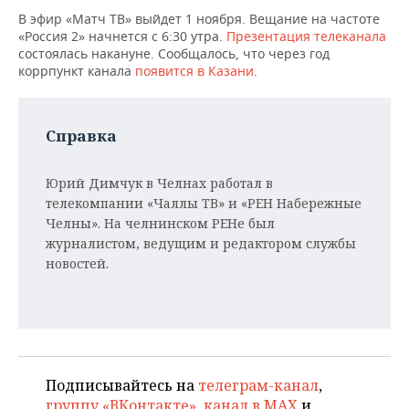
НЕФТЕХИМИЯ
В эфир «Матч ТВ» выйдет 1 ноября. Вещание на частоте
РОЗНИЧНАЯ ТОРГОВЛЯ
НОВОСТИ ТЕХНОЛОГИЙ
МЕРОПРИЯТИЯ
«Россия 2» начнется с 6:30 утра.
Презентация телеканала
НЕФТЬ
состоялась накануне. Сообщалось, что через год
коррпункт канала
появится в Казани
.
ТРАНСПОРТ
IT
НОВОСТИ МЕРОПРИЯТИЙ
СПОРТ
ОПК
УСЛУГИ
МЕДИА
ВЫЕЗДНАЯ РЕДАКЦИЯ
НОВОСТИ СПОРТА
ОБЩЕСТВО
ЭНЕРГЕТИКА
Справка
ТЕЛЕКОММУНИКАЦИИ
БИЗНЕС-БРАНЧИ
ФУТБОЛ
НОВОСТИ ОБЩЕСТВА
ФОТОГАЛЕРЕЯ
Юрий Димчук в Челнах работал в
ONLINE-КОНФЕРЕНЦИИ
ХОККЕЙ
ВЛАСТЬ
СЮЖЕТЫ
телекомпании «Чаллы ТВ» и «РЕН Набережные
Челны». На челнинском РЕНе был
ОТКРЫТАЯ ЛЕКЦИЯ
БАСКЕТБОЛ
ИНФРАСТРУКТУРА
журналистом, ведущим и редактором службы
СПРАВОЧНИК
новостей.
ВОЛЕЙБОЛ
ИСТОРИЯ
СПИСОК ПЕРСОН
ПОЛНАЯ ВЕРСИЯ
КИБЕРСПОРТ
КУЛЬТУРА
СПИСОК КОМПАНИЙ
ФИГУРНОЕ КАТАНИЕ
МЕДИЦИНА
Подписывайтесь на
телеграм-канал
,
группу «ВКонтакте»
,
канал в MAX
и