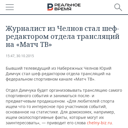
РЕГИОНЫ
​Журналист из Челнов стал шеф-
БАШКОРТОСТАН
НОВОСТИ
редактором отдела трансляций
на «Матч ТВ»
ТАТАРСТАН
АНАЛИТИКА
15:47, 30.10.2015
УДМУРТИЯ
НОВОСТИ АНАЛИТИКИ
ЭКОНОМИКА
Бывший телеведущий из Набережных Челнов Юрий
ДЕКЛАРАЦИИ О ДОХОДАХ
НОВОСТИ ЭКОНОМИКИ
ПРОМЫШЛЕННОСТЬ
Димчук стал шеф-редактором отдела трансляций на
федеральном спортивном канале «Матч ТВ».
КОРОЛИ ГОСЗАКАЗА ПФО
ФИНАНСЫ
НОВОСТИ
НЕДВИЖИМОСТЬ
Отдел Димчука будет организовывать трансляцию самого
ПРОМЫШЛЕННОСТИ
спортивного события и заниматься после- и
ВУЗЫ ТАТАРСТАНА
БАНКИ
НОВОСТИ НЕДВИЖИМОСТИ
АВТО
предматчевым продакшеном. «Для любителей спорта
АГРОПРОМ
ищем что-то интересное про участников событий,
основанное на статистике. Для домохозяек, например,
КОМУ ПРИНАДЛЕЖАТ
БЮДЖЕТ
НОВОСТИ АВТО
БИЗНЕС
ТОРГОВЫЕ ЦЕНТРЫ
МАШИНОСТРОЕНИЕ
ищем околоспортивные факты, которые могут их
ТАТАРСТАНА
заинтересовать», — приводит его слова
chelny-biz.ru
.
ИНВЕСТИЦИИ
НОВОСТИ БИЗНЕСА
ТЕХНОЛОГИИ