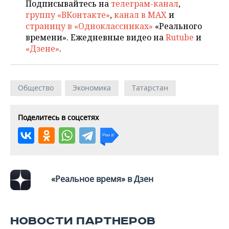
ВОДНЫЕ ВИДЫ СПОРТА
ОБРАЗОВАНИЕ
Подписывайтесь на
телеграм-канал
,
группу «ВКонтакте»
,
канал в MAX
и
ХОККЕЙ С МЯЧОМ
ПРОИСШЕСТВИЯ
страницу в «Одноклассниках»
«Реального
времени». Ежедневные видео на
Rutube
и
«Дзене»
.
Общество
Экономика
Татарстан
Поделитесь в соцсетях
«Реальное время» в Дзен
НОВОСТИ ПАРТНЕРОВ