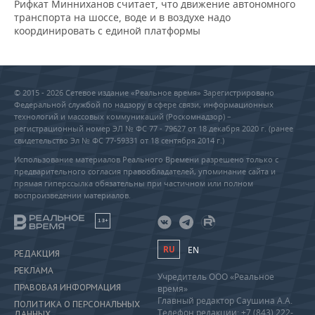
Рифкат Минниханов считает, что движение автономного
транспорта на шоссе, воде и в воздухе надо
координировать с единой платформы
© 2015 - 2026 Сетевое издание «Реальное время» Зарегистрировано
Федеральной службой по надзору в сфере связи, информационных
технологий и массовых коммуникаций (Роскомнадзор) –
регистрационный номер ЭЛ № ФС 77 - 79627 от 18 декабря 2020 г. (ранее
свидетельство Эл № ФС 77-59331 от 18 сентября 2014 г.)
Использование материалов Реального Времени разрешено только с
предварительного согласия правообладателей, упоминание сайта и
прямая гиперссылка обязательны при частичном или полном
воспроизведении материалов.
18+
RU
EN
РЕДАКЦИЯ
РЕКЛАМА
Учредитель ООО «Реальное
ПРАВОВАЯ ИНФОРМАЦИЯ
время»
Главный редактор Саушина А.А.
ПОЛИТИКА О ПЕРСОНАЛЬНЫХ
Телефон редакции: +7 (843) 222-
ДАННЫХ