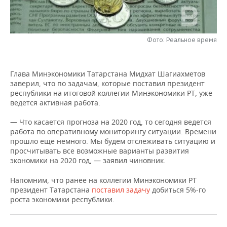
НЕФТЕХИМИЯ
РОЗНИЧНАЯ ТОРГОВЛЯ
НОВОСТИ ТЕХНОЛОГИЙ
МЕРОПРИЯТИЯ
НЕФТЬ
Фото: Реальное время
ТРАНСПОРТ
IT
НОВОСТИ МЕРОПРИЯТИЙ
СПОРТ
ОПК
УСЛУГИ
МЕДИА
ВЫЕЗДНАЯ РЕДАКЦИЯ
НОВОСТИ СПОРТА
ОБЩЕСТВО
ЭНЕРГЕТИКА
Глава Минэкономики Татарстана Мидхат Шагиахметов
заверил, что по задачам, которые поставил президент
ТЕЛЕКОММУНИКАЦИИ
БИЗНЕС-БРАНЧИ
ФУТБОЛ
НОВОСТИ ОБЩЕСТВА
ФОТОГАЛЕРЕЯ
республики на итоговой коллегии Минэкономики РТ, уже
ведется активная работа.
ONLINE-КОНФЕРЕНЦИИ
ХОККЕЙ
ВЛАСТЬ
СЮЖЕТЫ
— Что касается прогноза на 2020 год, то сегодня ведется
работа по оперативному мониторингу ситуации. Времени
ОТКРЫТАЯ ЛЕКЦИЯ
БАСКЕТБОЛ
ИНФРАСТРУКТУРА
СПРАВОЧНИК
прошло еще немного. Мы будем отслеживать ситуацию и
просчитывать все возможные варианты развития
ВОЛЕЙБОЛ
ИСТОРИЯ
СПИСОК ПЕРСОН
ПОЛНАЯ ВЕРСИЯ
экономики на 2020 год, — заявил чиновник.
Напомним, что ранее на коллегии Минэкономики РТ
КИБЕРСПОРТ
КУЛЬТУРА
СПИСОК КОМПАНИЙ
президент Татарстана
поставил задачу
добиться 5%-го
роста экономики республики.
ФИГУРНОЕ КАТАНИЕ
МЕДИЦИНА