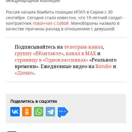
международной коалиции.
НЕФТЕХИМИЯ
РОЗНИЧНАЯ ТОРГОВЛЯ
НОВОСТИ ТЕХНОЛОГИЙ
МЕРОПРИЯТИЯ
Россия начала бомбить позиции ИГИЛ в Сирии с 30
НЕФТЬ
сентября. Сегодня стало известно, что 19-летний солдат-
контрактник
покончил с собой
. Минобороны назвало в
ТРАНСПОРТ
IT
НОВОСТИ МЕРОПРИЯТИЙ
СПОРТ
качестве причины разлад в отношениях с девушкой.
ОПК
УСЛУГИ
МЕДИА
ВЫЕЗДНАЯ РЕДАКЦИЯ
НОВОСТИ СПОРТА
ОБЩЕСТВО
ЭНЕРГЕТИКА
Подписывайтесь на
телеграм-канал
,
ТЕЛЕКОММУНИКАЦИИ
БИЗНЕС-БРАНЧИ
ФУТБОЛ
НОВОСТИ ОБЩЕСТВА
ФОТОГАЛЕРЕЯ
группу «ВКонтакте»
,
канал в MAX
и
страницу в «Одноклассниках»
«Реального
ONLINE-КОНФЕРЕНЦИИ
ХОККЕЙ
ВЛАСТЬ
СЮЖЕТЫ
времени». Ежедневные видео на
Rutube
и
«Дзене»
.
ОТКРЫТАЯ ЛЕКЦИЯ
БАСКЕТБОЛ
ИНФРАСТРУКТУРА
СПРАВОЧНИК
ВОЛЕЙБОЛ
ИСТОРИЯ
СПИСОК ПЕРСОН
ПОЛНАЯ ВЕРСИЯ
Поделитесь в соцсетях
КИБЕРСПОРТ
КУЛЬТУРА
СПИСОК КОМПАНИЙ
ФИГУРНОЕ КАТАНИЕ
МЕДИЦИНА