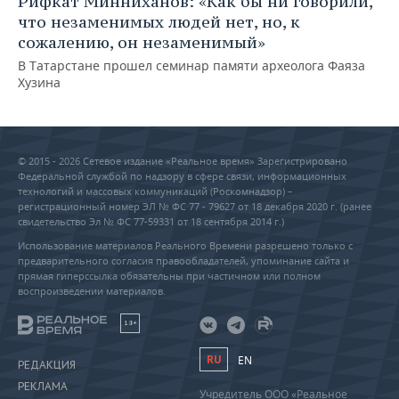
Рифкат Минниханов: «Как бы ни говорили,
что незаменимых людей нет, но, к
сожалению, он незаменимый»
В Татарстане прошел семинар памяти археолога Фаяза
Хузина
© 2015 - 2026 Сетевое издание «Реальное время» Зарегистрировано
Федеральной службой по надзору в сфере связи, информационных
технологий и массовых коммуникаций (Роскомнадзор) –
регистрационный номер ЭЛ № ФС 77 - 79627 от 18 декабря 2020 г. (ранее
свидетельство Эл № ФС 77-59331 от 18 сентября 2014 г.)
Использование материалов Реального Времени разрешено только с
предварительного согласия правообладателей, упоминание сайта и
прямая гиперссылка обязательны при частичном или полном
воспроизведении материалов.
18+
RU
EN
РЕДАКЦИЯ
РЕКЛАМА
Учредитель ООО «Реальное