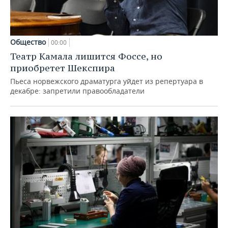
Общество
00:00
Театр Камала лишится Фоссе, но
приобретет Шекспира
Пьеса норвежского драматурга уйдет из репертуара в
декабре: запретили правообладатели