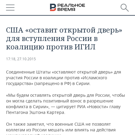
РЕГИОНЫ
​США «оставит открытой дверь»
БАШКОРТОСТАН
НОВОСТИ
для вступления России в
коалицию против ИГИЛ
ТАТАРСТАН
АНАЛИТИКА
17:18, 27.10.2015
УДМУРТИЯ
НОВОСТИ АНАЛИТИКИ
ЭКОНОМИКА
Соединенные Штаты «оставляют открытой дверь» для
ДЕКЛАРАЦИИ О ДОХОДАХ
НОВОСТИ ЭКОНОМИКИ
ПРОМЫШЛЕННОСТЬ
участия России в коалиции против «Исламского
государства» (запрещено в РФ) в Сирии.
КОРОЛИ ГОСЗАКАЗА ПФО
ФИНАНСЫ
НОВОСТИ
НЕДВИЖИМОСТЬ
«Мы будем оставлять открытой дверь для России, чтобы
ПРОМЫШЛЕННОСТИ
он могла сделать позитивный взнос в разрешение
ВУЗЫ ТАТАРСТАНА
БАНКИ
НОВОСТИ НЕДВИЖИМОСТИ
АВТО
конфликта в Сирии», — цитирует РИА «Новости» главу
АГРОПРОМ
Пентагона Эштона Картера.
КОМУ ПРИНАДЛЕЖАТ
БЮДЖЕТ
НОВОСТИ АВТО
БИЗНЕС
ТОРГОВЫЕ ЦЕНТРЫ
МАШИНОСТРОЕНИЕ
Он также заметил, что военные США не позволят
ТАТАРСТАНА
коллегам из России мешать или влиять на действия
ИНВЕСТИЦИИ
НОВОСТИ БИЗНЕСА
ТЕХНОЛОГИИ