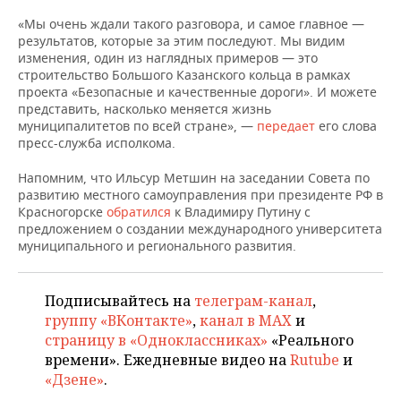
НЕФТЕХИМИЯ
«Мы очень ждали такого разговора, и самое главное —
РОЗНИЧНАЯ ТОРГОВЛЯ
НОВОСТИ ТЕХНОЛОГИЙ
МЕРОПРИЯТИЯ
результатов, которые за этим последуют. Мы видим
НЕФТЬ
изменения, один из наглядных примеров — это
ТРАНСПОРТ
IT
НОВОСТИ МЕРОПРИЯТИЙ
СПОРТ
строительство Большого Казанского кольца в рамках
ОПК
проекта «Безопасные и качественные дороги». И можете
представить, насколько меняется жизнь
УСЛУГИ
МЕДИА
ВЫЕЗДНАЯ РЕДАКЦИЯ
НОВОСТИ СПОРТА
ОБЩЕСТВО
муниципалитетов по всей стране», —
передает
его слова
ЭНЕРГЕТИКА
пресс-служба исполкома.
ТЕЛЕКОММУНИКАЦИИ
БИЗНЕС-БРАНЧИ
ФУТБОЛ
НОВОСТИ ОБЩЕСТВА
ФОТОГАЛЕРЕЯ
Напомним, что Ильсур Метшин на заседании Совета по
развитию местного самоуправления при президенте РФ в
ONLINE-КОНФЕРЕНЦИИ
ХОККЕЙ
ВЛАСТЬ
СЮЖЕТЫ
Красногорске
обратился
к Владимиру Путину с
предложением о создании международного университета
ОТКРЫТАЯ ЛЕКЦИЯ
БАСКЕТБОЛ
ИНФРАСТРУКТУРА
СПРАВОЧНИК
муниципального и регионального развития.
ВОЛЕЙБОЛ
ИСТОРИЯ
СПИСОК ПЕРСОН
ПОЛНАЯ ВЕРСИЯ
Подписывайтесь на
телеграм-канал
,
группу «ВКонтакте»
,
канал в MAX
и
КИБЕРСПОРТ
КУЛЬТУРА
СПИСОК КОМПАНИЙ
страницу в «Одноклассниках»
«Реального
времени». Ежедневные видео на
Rutube
и
ФИГУРНОЕ КАТАНИЕ
МЕДИЦИНА
«Дзене»
.