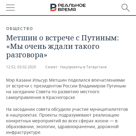
РЕГИОНЫ
ОБЩЕСТВО
Метшин о встрече с Путиным:
БАШКОРТОСТАН
НОВОСТИ
«Мы очень ждали такого
ТАТАРСТАН
АНАЛИТИКА
разговора»
УДМУРТИЯ
НОВОСТИ АНАЛИТИКИ
ЭКОНОМИКА
12:52, 03.02.2020
Сюжет:
Нацпроекты в Татарстане
ДЕКЛАРАЦИИ О ДОХОДАХ
НОВОСТИ ЭКОНОМИКИ
ПРОМЫШЛЕННОСТЬ
Мэр Казани Ильсур Метшин поделился впечатлениями
от встречи с президентом России Владимиром Путиным
КОРОЛИ ГОСЗАКАЗА ПФО
ФИНАНСЫ
НОВОСТИ
НЕДВИЖИМОСТЬ
на заседании Совета по развитию местного
ПРОМЫШЛЕННОСТИ
самоуправления в Красногорске.
ВУЗЫ ТАТАРСТАНА
БАНКИ
НОВОСТИ НЕДВИЖИМОСТИ
АВТО
На заседании совета обсудили участие муниципалитетов
АГРОПРОМ
в нацпроектах. Проекты подразумевают реализацию
КОМУ ПРИНАДЛЕЖАТ
БЮДЖЕТ
НОВОСТИ АВТО
БИЗНЕС
конкретных мероприятий во всех сферах жизни — в
ТОРГОВЫЕ ЦЕНТРЫ
МАШИНОСТРОЕНИЕ
образовании, экологии, здравоохранении, дорожной
ТАТАРСТАНА
инфраструктуре.
ИНВЕСТИЦИИ
НОВОСТИ БИЗНЕСА
ТЕХНОЛОГИИ