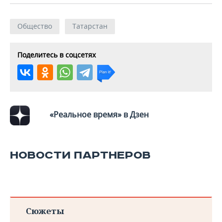
ВОДНЫЕ ВИДЫ СПОРТА
ОБРАЗОВАНИЕ
ХОККЕЙ С МЯЧОМ
ПРОИСШЕСТВИЯ
Общество
Татарстан
Поделитесь в соцсетях
«Реальное время» в Дзен
НОВОСТИ ПАРТНЕРОВ
Сюжеты