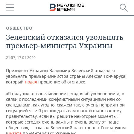
РЕГИОНЫ
ОБЩЕСТВО
Зеленский отказался увольнять
БАШКОРТОСТАН
НОВОСТИ
премьер-министра Украины
ТАТАРСТАН
АНАЛИТИКА
21:57, 17.01.2020
УДМУРТИЯ
НОВОСТИ АНАЛИТИКИ
ЭКОНОМИКА
Президент Украины Владимир Зеленский отказался
увольнять премьер-министра страны Алексея Гончарука,
ДЕКЛАРАЦИИ О ДОХОДАХ
НОВОСТИ ЭКОНОМИКИ
ПРОМЫШЛЕННОСТЬ
который
подал
прошение об отставке.
КОРОЛИ ГОСЗАКАЗА ПФО
ФИНАНСЫ
НОВОСТИ
НЕДВИЖИМОСТЬ
«Я получил от вас заявление сегодня об увольнении и, в
ПРОМЫШЛЕННОСТИ
связи с последними конфликтными ситуациями или со
ВУЗЫ ТАТАРСТАНА
БАНКИ
НОВОСТИ НЕДВИЖИМОСТИ
АВТО
скандалами, как угодно, скажем так, с очень неприятной
АГРОПРОМ
ситуацией <…> Я решил дать вам шанс и шанс вашему
правительству, если вы решите некоторые моменты,
КОМУ ПРИНАДЛЕЖАТ
БЮДЖЕТ
НОВОСТИ АВТО
БИЗНЕС
которые сегодня очень важны и очень волнуют наше
ТОРГОВЫЕ ЦЕНТРЫ
МАШИНОСТРОЕНИЕ
ТАТАРСТАНА
общество», — сказал Зеленский на встрече с Гончаруком.
ИНВЕСТИЦИИ
НОВОСТИ БИЗНЕСА
ТЕХНОЛОГИИ
(
цитата
по «Интерфакс-Украина»)