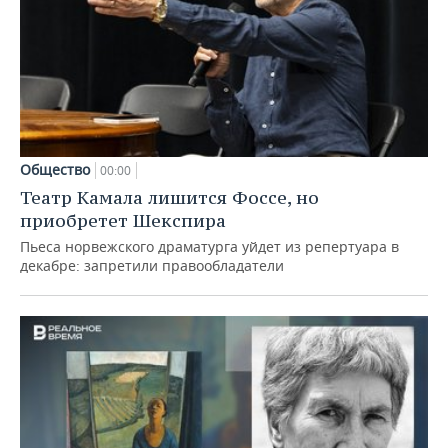
Общество
00:00
Театр Камала лишится Фоссе, но
приобретет Шекспира
Пьеса норвежского драматурга уйдет из репертуара в
декабре: запретили правообладатели