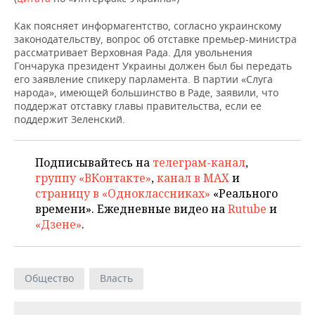
НЕФТЕХИМИЯ
Как поясняет информагентство, согласно украинскому
РОЗНИЧНАЯ ТОРГОВЛЯ
НОВОСТИ ТЕХНОЛОГИЙ
МЕРОПРИЯТИЯ
НЕФТЬ
законодательству, вопрос об отставке премьер-министра
рассматривает Верховная Рада. Для увольнения
ТРАНСПОРТ
IT
НОВОСТИ МЕРОПРИЯТИЙ
СПОРТ
Гончарука президент Украины должен был бы передать
ОПК
его заявление спикеру парламента. В партии «Слуга
УСЛУГИ
МЕДИА
ВЫЕЗДНАЯ РЕДАКЦИЯ
НОВОСТИ СПОРТА
ОБЩЕСТВО
народа», имеющей большинство в Раде, заявили, что
ЭНЕРГЕТИКА
поддержат отставку главы правительства, если ее
поддержит Зеленский.
ТЕЛЕКОММУНИКАЦИИ
БИЗНЕС-БРАНЧИ
ФУТБОЛ
НОВОСТИ ОБЩЕСТВА
ФОТОГАЛЕРЕЯ
ONLINE-КОНФЕРЕНЦИИ
ХОККЕЙ
ВЛАСТЬ
СЮЖЕТЫ
Подписывайтесь на
телеграм-канал
,
группу «ВКонтакте»
,
канал в MAX
и
ОТКРЫТАЯ ЛЕКЦИЯ
БАСКЕТБОЛ
ИНФРАСТРУКТУРА
СПРАВОЧНИК
страницу в «Одноклассниках»
«Реального
времени». Ежедневные видео на
Rutube
и
ВОЛЕЙБОЛ
ИСТОРИЯ
СПИСОК ПЕРСОН
ПОЛНАЯ ВЕРСИЯ
«Дзене»
.
КИБЕРСПОРТ
КУЛЬТУРА
СПИСОК КОМПАНИЙ
Общество
Власть
ФИГУРНОЕ КАТАНИЕ
МЕДИЦИНА