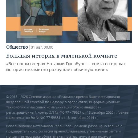
Общество
01 авг, 00:00
Большая история в маленькой комнате
«Все наши вчера» Наталии Гинзбург — книга о том, как
история незаметно разрушает обычную жизнь
© 2015 - 2026 Сетевое издание «Реальное время» Зарегистрировано
Федеральной службой по надзору в сфере связи, информационных
технологий и массовых коммуникаций (Роскомнадзор) –
регистрационный номер ЭЛ № ФС 77 - 79627 от 18 декабря 2020 г. (ранее
свидетельство Эл № ФС 77-59331 от 18 сентября 2014 г.)
Использование материалов Реального Времени разрешено только с
предварительного согласия правообладателей, упоминание сайта и
прямая гиперссылка обязательны при частичном или полном