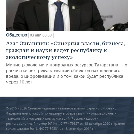
Общество
03 авг, 00:00
Азат Зиганшин: «Синергия власти, бизнеса,
граждан и науки ведет республику к
экологическому успеху»
Министр экологии и природных ресурсов Татарстана — о
расчистке рек, рекультивации объектов накопленного
вреда, о цифровизации и о том, какой будет республика
через 10 лет
© 2015 - 2026 Сетевое издание «Реальное время» Зарегистрировано
Федеральной службой по надзору в сфере связи, информационных
технологий и массовых коммуникаций (Роскомнадзор) –
регистрационный номер ЭЛ № ФС 77 - 79627 от 18 декабря 2020 г. (ранее
свидетельство Эл № ФС 77-59331 от 18 сентября 2014 г.)