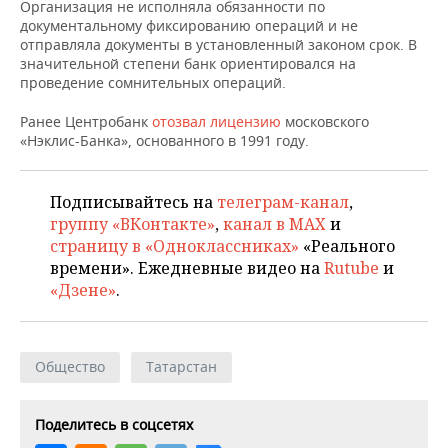
НЕФТЕХИМИЯ
Организация не исполняла обязанности по
документальному фиксированию операций и не
РОЗНИЧНАЯ ТОРГОВЛЯ
НОВОСТИ ТЕХНОЛОГИЙ
МЕРОПРИЯТИЯ
отправляла документы в установленный законом срок. В
НЕФТЬ
значительной степени банк ориентировался на
проведение сомнительных операций.
ТРАНСПОРТ
IT
НОВОСТИ МЕРОПРИЯТИЙ
СПОРТ
ОПК
Ранее Центробанк
отозвал лицензию
московского
УСЛУГИ
МЕДИА
ВЫЕЗДНАЯ РЕДАКЦИЯ
НОВОСТИ СПОРТА
ОБЩЕСТВО
«Нэклис-Банка», основанного в 1991 году.
ЭНЕРГЕТИКА
ТЕЛЕКОММУНИКАЦИИ
БИЗНЕС-БРАНЧИ
ФУТБОЛ
НОВОСТИ ОБЩЕСТВА
ФОТОГАЛЕРЕЯ
Подписывайтесь на
телеграм-канал
,
ONLINE-КОНФЕРЕНЦИИ
ХОККЕЙ
ВЛАСТЬ
СЮЖЕТЫ
группу «ВКонтакте»
,
канал в MAX
и
страницу в «Одноклассниках»
«Реального
ОТКРЫТАЯ ЛЕКЦИЯ
БАСКЕТБОЛ
ИНФРАСТРУКТУРА
времени». Ежедневные видео на
Rutube
и
СПРАВОЧНИК
«Дзене»
.
ВОЛЕЙБОЛ
ИСТОРИЯ
СПИСОК ПЕРСОН
ПОЛНАЯ ВЕРСИЯ
КИБЕРСПОРТ
КУЛЬТУРА
СПИСОК КОМПАНИЙ
Общество
Татарстан
ФИГУРНОЕ КАТАНИЕ
МЕДИЦИНА
Поделитесь в соцсетях