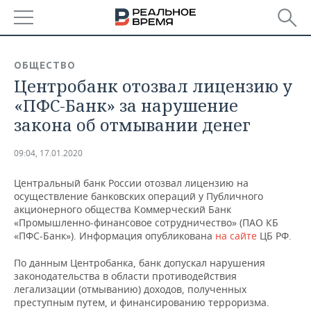
РЕГИОНЫ
ОБЩЕСТВО
Центробанк отозвал лицензию у
БАШКОРТОСТАН
НОВОСТИ
«ПФС-Банк» за нарушение
ТАТАРСТАН
АНАЛИТИКА
закона об отмывании денег
УДМУРТИЯ
НОВОСТИ АНАЛИТИКИ
ЭКОНОМИКА
09:04, 17.01.2020
ДЕКЛАРАЦИИ О ДОХОДАХ
НОВОСТИ ЭКОНОМИКИ
ПРОМЫШЛЕННОСТЬ
Центральный банк России отозвал лицензию на
осуществление банковских операций у Публичного
КОРОЛИ ГОСЗАКАЗА ПФО
ФИНАНСЫ
НОВОСТИ
НЕДВИЖИМОСТЬ
акционерного общества Коммерческий Банк
ПРОМЫШЛЕННОСТИ
«Промышленно-финансовое сотрудничество» (ПАО КБ
«ПФС-Банк»). Информация опубликована
на сайте
ЦБ РФ.
ВУЗЫ ТАТАРСТАНА
БАНКИ
НОВОСТИ НЕДВИЖИМОСТИ
АВТО
АГРОПРОМ
По данным Центробанка, банк допускал нарушения
КОМУ ПРИНАДЛЕЖАТ
БЮДЖЕТ
НОВОСТИ АВТО
БИЗНЕС
законодательства в области противодействия
ТОРГОВЫЕ ЦЕНТРЫ
МАШИНОСТРОЕНИЕ
легализации (отмыванию) доходов, полученных
ТАТАРСТАНА
преступным путем, и финансированию терроризма.
ИНВЕСТИЦИИ
НОВОСТИ БИЗНЕСА
ТЕХНОЛОГИИ