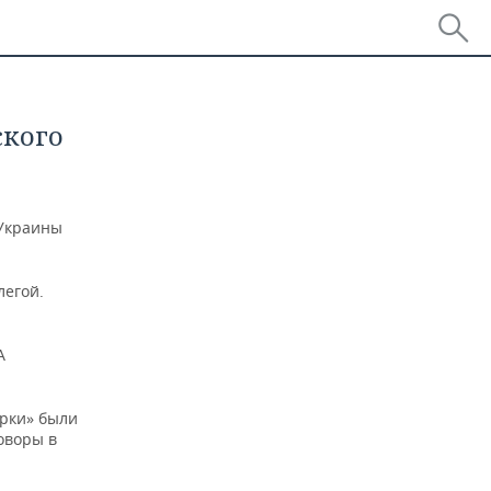
ского
 Украины
легой.
А
ерки» были
оворы в