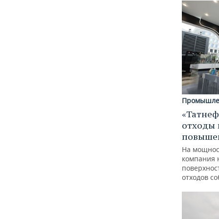
Промышле
«Татнеф
отходы 
повыше
На мощнос
компания 
поверхнос
отходов с