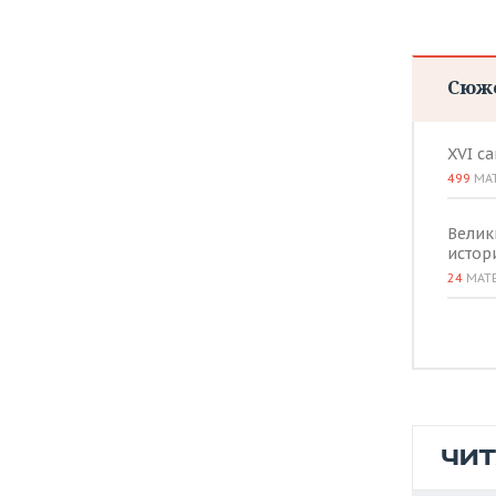
ВОДНЫЕ ВИДЫ СПОРТА
ОБРАЗОВАНИЕ
ХОККЕЙ С МЯЧОМ
ПРОИСШЕСТВИЯ
Сюж
XVI с
499
МА
Велик
истор
24
МАТ
ЧИ