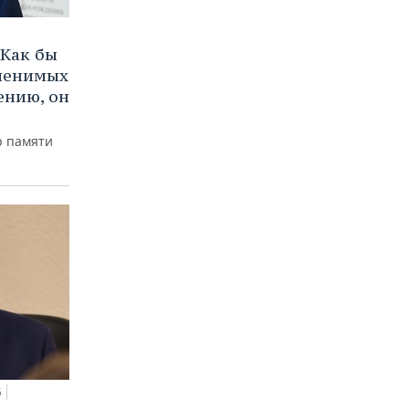
Как бы
аменимых
ению, он
р памяти
5