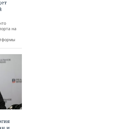
дет
й
что
порта на
атформы
ргия
ан и