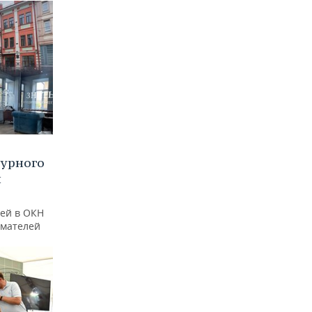
турного
и
ей в ОКН
имателей