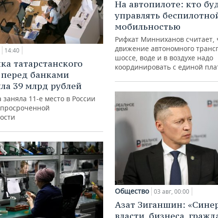
На автопилоте: кто бу
управлять беспилотно
мобильностью
Рифкат Минниханов считает, 
движение автономного транс
14:40
шоссе, воде и в воздухе надо
ка татарстанского
координировать с единой пл
 перед банками
ла 39 млрд рублей
 заняла 11-е место в России
 просроченной
ости
Общество
03 авг, 00:00
Азат Зиганшин: «Сине
власти, бизнеса, гражд