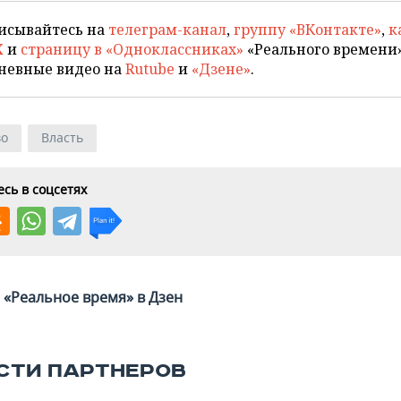
исывайтесь на
телеграм-канал
,
группу «ВКонтакте»
,
к
X
и
страницу в «Одноклассниках»
«Реального времени»
невные видео на
Rutube
и
«Дзене»
.
во
Власть
сь в соцсетях
«Реальное время» в Дзен
СТИ ПАРТНЕРОВ