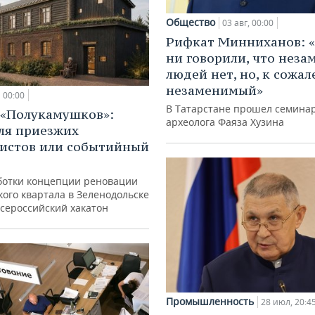
Общество
03 авг, 00:00
Рифкат Минниханов: «
ни говорили, что нез
людей нет, но, к сожал
незаменимый»
00:00
В Татарстане прошел семина
 «Полукамушков»:
археолога Фаяза Хузина
ля приезжих
истов или событийный
ботки концепции реновации
ого квартала в Зеленодольске
всероссийский хакатон
Промышленность
28 июл, 20:4