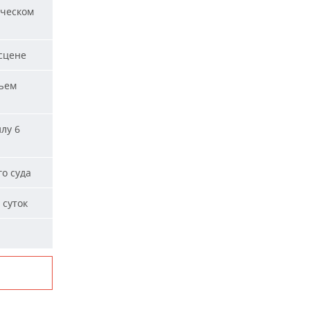
ическом
сцене
ъем
лу 6
о суда
 суток