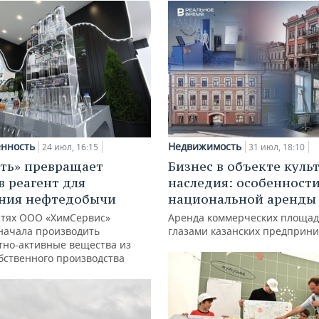
нность
Недвижимость
24 июл, 16:15
31 июл, 18:10
ть» превращает
Бизнес в объекте куль
в реагент для
наследия: особенност
ния нефтедобычи
национальной аренды
тях ООО «ХимСервис»
Аренда коммерческих площад
начала производить
глазами казанских предприн
тно-активные вещества из
обственного производства