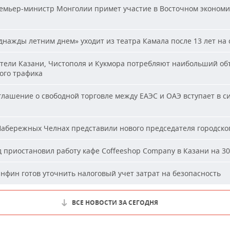
мьер-министр Монголии примет участие в Восточном эконом
нажды летним днем» уходит из театра Камала после 13 лет на 
ели Казани, Чистополя и Кукмора потребляют наибольший об
ого трафика
лашение о свободной торговле между ЕАЭС и ОАЭ вступает в си
абережных Челнах представили нового председателя городског
 приостановил работу кафе Coffeeshop Company в Казани на 30
фин готов уточнить налоговый учет затрат на безопасность
ВСЕ НОВОСТИ ЗА СЕГОДНЯ