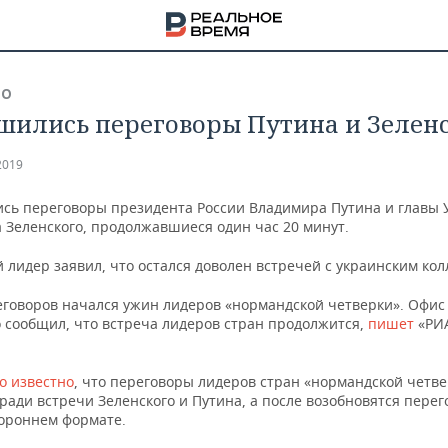
ВО
шились переговоры Путина и Зелен
2019
сь переговоры президента России Владимира Путина и главы
 Зеленского, продолжавшиеся один час 20 минут.
 лидер заявил, что остался доволен встречей с украинским кол
еговоров начался ужин лидеров «нормандской четверки». Офис
о сообщил, что встреча лидеров стран продолжится,
пишет
«РИ
о известно
, что переговоры лидеров стран «нормандской четв
НА
ади встречи Зеленского и Путина, а после возобновятся перег
ороннем формате.