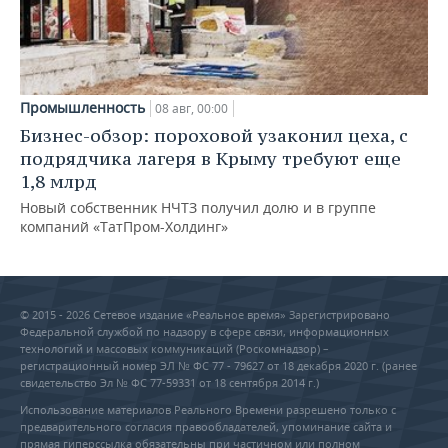
Промышленность
08 авг, 00:00
Бизнес-обзор: пороховой узаконил цеха, с
подрядчика лагеря в Крыму требуют еще
1,8 млрд
Новый собственник НЧТЗ получил долю и в группе
компаний «ТатПром-Холдинг»
© 2015 - 2026 Сетевое издание «Реальное время» Зарегистрировано
Федеральной службой по надзору в сфере связи, информационных
технологий и массовых коммуникаций (Роскомнадзор) –
регистрационный номер ЭЛ № ФС 77 - 79627 от 18 декабря 2020 г. (ранее
свидетельство Эл № ФС 77-59331 от 18 сентября 2014 г.)
Использование материалов Реального Времени разрешено только с
предварительного согласия правообладателей, упоминание сайта и
прямая гиперссылка обязательны при частичном или полном