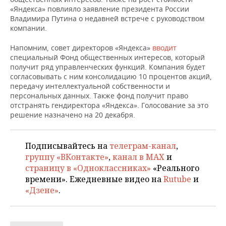
НЕФТЕХИМИЯ
«Яндекса» повлияло заявление президента России
Владимира Путина о недавней встрече с руководством
РОЗНИЧНАЯ ТОРГОВЛЯ
НОВОСТИ ТЕХНОЛОГИЙ
МЕРОПРИЯТИЯ
НЕФТЬ
компании.
ТРАНСПОРТ
IT
НОВОСТИ МЕРОПРИЯТИЙ
СПОРТ
Напомним, совет директоров «Яндекса»
вводит
ОПК
специальный Фонд общественных интересов, который
УСЛУГИ
МЕДИА
ВЫЕЗДНАЯ РЕДАКЦИЯ
НОВОСТИ СПОРТА
ОБЩЕСТВО
получит ряд управленческих функций. Компания будет
ЭНЕРГЕТИКА
согласовывать с ним консолидацию 10 процентов акций,
передачу интеллектуальной собственности и
ТЕЛЕКОММУНИКАЦИИ
БИЗНЕС-БРАНЧИ
ФУТБОЛ
НОВОСТИ ОБЩЕСТВА
ФОТОГАЛЕРЕЯ
персональных данных. Также фонд получит право
отстранять гендиректора «Яндекса». Голосование за это
ONLINE-КОНФЕРЕНЦИИ
ХОККЕЙ
ВЛАСТЬ
СЮЖЕТЫ
решение назначено на 20 декабря.
ОТКРЫТАЯ ЛЕКЦИЯ
БАСКЕТБОЛ
ИНФРАСТРУКТУРА
СПРАВОЧНИК
Подписывайтесь на
телеграм-канал
,
группу «ВКонтакте»
,
канал в MAX
и
ВОЛЕЙБОЛ
ИСТОРИЯ
СПИСОК ПЕРСОН
ПОЛНАЯ ВЕРСИЯ
страницу в «Одноклассниках»
«Реального
времени». Ежедневные видео на
Rutube
и
КИБЕРСПОРТ
КУЛЬТУРА
СПИСОК КОМПАНИЙ
«Дзене»
.
ФИГУРНОЕ КАТАНИЕ
МЕДИЦИНА