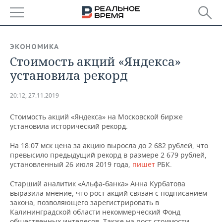
РЕГИОНЫ
ЭКОНОМИКА
Стоимость акций «Яндекса»
БАШКОРТОСТАН
НОВОСТИ
установила рекорд
ТАТАРСТАН
АНАЛИТИКА
20:12, 27.11.2019
УДМУРТИЯ
НОВОСТИ АНАЛИТИКИ
ЭКОНОМИКА
Стоимость акций «Яндекса» на Московской бирже
установила исторический рекорд.
ДЕКЛАРАЦИИ О ДОХОДАХ
НОВОСТИ ЭКОНОМИКИ
ПРОМЫШЛЕННОСТЬ
На 18:07 мск цена за акцию выросла до 2 682 рублей, что
КОРОЛИ ГОСЗАКАЗА ПФО
ФИНАНСЫ
НОВОСТИ
НЕДВИЖИМОСТЬ
превысило предыдущий рекорд в размере 2 679 рублей,
ПРОМЫШЛЕННОСТИ
установленный 26 июля 2019 года,
пишет
РБК.
ВУЗЫ ТАТАРСТАНА
БАНКИ
НОВОСТИ НЕДВИЖИМОСТИ
АВТО
АГРОПРОМ
Старший аналитик «Альфа-банка» Анна Курбатова
выразила мнение, что рост акций связан с подписанием
КОМУ ПРИНАДЛЕЖАТ
БЮДЖЕТ
НОВОСТИ АВТО
БИЗНЕС
ТОРГОВЫЕ ЦЕНТРЫ
МАШИНОСТРОЕНИЕ
закона, позволяющего зарегистрировать в
ТАТАРСТАНА
Калининградской области некоммерческий Фонд
ИНВЕСТИЦИИ
НОВОСТИ БИЗНЕСА
ТЕХНОЛОГИИ
общественных интересов. Также на рост стоимости