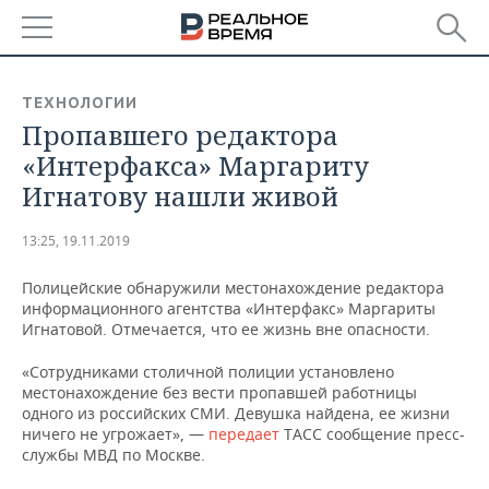
РЕГИОНЫ
ТЕХНОЛОГИИ
Пропавшего редактора
БАШКОРТОСТАН
НОВОСТИ
«Интерфакса» Маргариту
ТАТАРСТАН
АНАЛИТИКА
Игнатову нашли живой
УДМУРТИЯ
НОВОСТИ АНАЛИТИКИ
ЭКОНОМИКА
13:25, 19.11.2019
ДЕКЛАРАЦИИ О ДОХОДАХ
НОВОСТИ ЭКОНОМИКИ
ПРОМЫШЛЕННОСТЬ
Полицейские обнаружили местонахождение редактора
информационного агентства «Интерфакс» Маргариты
КОРОЛИ ГОСЗАКАЗА ПФО
ФИНАНСЫ
НОВОСТИ
НЕДВИЖИМОСТЬ
Игнатовой. Отмечается, что ее жизнь вне опасности.
ПРОМЫШЛЕННОСТИ
«Сотрудниками столичной полиции установлено
ВУЗЫ ТАТАРСТАНА
БАНКИ
НОВОСТИ НЕДВИЖИМОСТИ
АВТО
местонахождение без вести пропавшей работницы
АГРОПРОМ
одного из российских СМИ. Девушка найдена, ее жизни
КОМУ ПРИНАДЛЕЖАТ
БЮДЖЕТ
НОВОСТИ АВТО
БИЗНЕС
ничего не угрожает», —
передает
ТАСС сообщение пресс-
ТОРГОВЫЕ ЦЕНТРЫ
МАШИНОСТРОЕНИЕ
службы МВД по Москве.
ТАТАРСТАНА
ИНВЕСТИЦИИ
НОВОСТИ БИЗНЕСА
ТЕХНОЛОГИИ