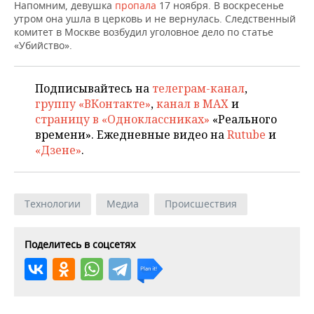
НЕФТЕХИМИЯ
Напомним, девушка
пропала
17 ноября. В воскресенье
утром она ушла в церковь и не вернулась. Следственный
РОЗНИЧНАЯ ТОРГОВЛЯ
НОВОСТИ ТЕХНОЛОГИЙ
МЕРОПРИЯТИЯ
комитет в Москве возбудил уголовное дело по статье
НЕФТЬ
«Убийство».
ТРАНСПОРТ
IT
НОВОСТИ МЕРОПРИЯТИЙ
СПОРТ
ОПК
Подписывайтесь на
телеграм-канал
,
УСЛУГИ
МЕДИА
ВЫЕЗДНАЯ РЕДАКЦИЯ
НОВОСТИ СПОРТА
ОБЩЕСТВО
ЭНЕРГЕТИКА
группу «ВКонтакте»
,
канал в MAX
и
страницу в «Одноклассниках»
«Реального
ТЕЛЕКОММУНИКАЦИИ
БИЗНЕС-БРАНЧИ
ФУТБОЛ
НОВОСТИ ОБЩЕСТВА
ФОТОГАЛЕРЕЯ
времени». Ежедневные видео на
Rutube
и
«Дзене»
.
ONLINE-КОНФЕРЕНЦИИ
ХОККЕЙ
ВЛАСТЬ
СЮЖЕТЫ
ОТКРЫТАЯ ЛЕКЦИЯ
БАСКЕТБОЛ
ИНФРАСТРУКТУРА
СПРАВОЧНИК
Технологии
Медиа
Происшествия
ВОЛЕЙБОЛ
ИСТОРИЯ
СПИСОК ПЕРСОН
ПОЛНАЯ ВЕРСИЯ
Поделитесь в соцсетях
КИБЕРСПОРТ
КУЛЬТУРА
СПИСОК КОМПАНИЙ
ФИГУРНОЕ КАТАНИЕ
МЕДИЦИНА