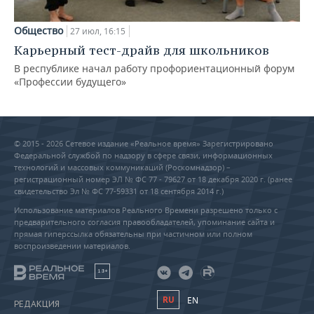
Общество
27 июл, 16:15
Карьерный тест-драйв для школьников
В республике начал работу профориентационный форум
«Профессии будущего»
© 2015 - 2026 Сетевое издание «Реальное время» Зарегистрировано
Федеральной службой по надзору в сфере связи, информационных
технологий и массовых коммуникаций (Роскомнадзор) –
регистрационный номер ЭЛ № ФС 77 - 79627 от 18 декабря 2020 г. (ранее
свидетельство Эл № ФС 77-59331 от 18 сентября 2014 г.)
Использование материалов Реального Времени разрешено только с
предварительного согласия правообладателей, упоминание сайта и
прямая гиперссылка обязательны при частичном или полном
воспроизведении материалов.
18+
RU
EN
РЕДАКЦИЯ