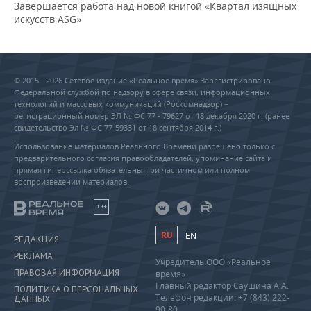
Завершается работа над новой книгой «Квартал изящных
искусств ASG»
© 2015 - 2026 Сетевое издание «Реальное время» Зарегистрировано
Федеральной службой по надзору в сфере связи, информационных
технологий и массовых коммуникаций (Роскомнадзор) –
регистрационный номер ЭЛ № ФС 77 - 79627 от 18 декабря 2020 г. (ранее
свидетельство Эл № ФС 77-59331 от 18 сентября 2014 г.)
Использование материалов Реального Времени разрешено только с
предварительного согласия правообладателей, упоминание сайта и
прямая гиперссылка обязательны при частичном или полном
воспроизведении материалов.
18+
RU
EN
РЕДАКЦИЯ
РЕКЛАМА
Учредитель ООО «Реальное
ПРАВОВАЯ ИНФОРМАЦИЯ
время»
Главный редактор Саушина А.А.
ПОЛИТИКА О ПЕРСОНАЛЬНЫХ
Телефон редакции: +7 (843) 222-
ДАННЫХ
90-80