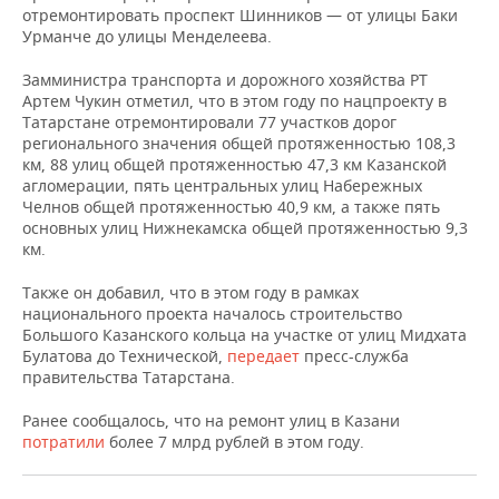
ВОДНЫЕ ВИДЫ СПОРТА
ОБРАЗОВАНИЕ
отремонтировать проспект Шинников — от улицы Баки
Урманче до улицы Менделеева.
ХОККЕЙ С МЯЧОМ
ПРОИСШЕСТВИЯ
Замминистра транспорта и дорожного хозяйства РТ
Артем Чукин отметил, что в этом году по нацпроекту в
Татарстане отремонтировали 77 участков дорог
регионального значения общей протяженностью 108,3
км, 88 улиц общей протяженностью 47,3 км Казанской
агломерации, пять центральных улиц Набережных
Челнов общей протяженностью 40,9 км, а также пять
основных улиц Нижнекамска общей протяженностью 9,3
км.
Также он добавил, что в этом году в рамках
национального проекта началось строительство
Большого Казанского кольца на участке от улиц Мидхата
Булатова до Технической,
передает
пресс-служба
правительства Татарстана.
Ранее сообщалось, что на ремонт улиц в Казани
потратили
более 7 млрд рублей в этом году.