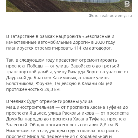
НЕФТЕХИМИЯ
РОЗНИЧНАЯ ТОРГОВЛЯ
НОВОСТИ ТЕХНОЛОГИЙ
МЕРОПРИЯТИЯ
НЕФТЬ
Фото: realnoevremya.ru
ТРАНСПОРТ
IT
НОВОСТИ МЕРОПРИЯТИЙ
СПОРТ
ОПК
В Татарстане в рамках нацпроекта «Безопасные и
УСЛУГИ
МЕДИА
ВЫЕЗДНАЯ РЕДАКЦИЯ
НОВОСТИ СПОРТА
ОБЩЕСТВО
качественные автомобильные дороги» в 2020 году
ЭНЕРГЕТИКА
планируется отремонтировать 114 км автодорог.
ТЕЛЕКОММУНИКАЦИИ
БИЗНЕС-БРАНЧИ
ФУТБОЛ
НОВОСТИ ОБЩЕСТВА
ФОТОГАЛЕРЕЯ
Так, в следующем году предстоит отремонтировать
проспект Победы — от улицы Завойского до третьей
ONLINE-КОНФЕРЕНЦИИ
ХОККЕЙ
ВЛАСТЬ
СЮЖЕТЫ
транспортной дамбы, улицу Рихарда Зорге на участке от
Даурской до Братьев Касимовых, а также улицы
ОТКРЫТАЯ ЛЕКЦИЯ
БАСКЕТБОЛ
ИНФРАСТРУКТУРА
СПРАВОЧНИК
Болотникова, Фрунзе, Тэцевскую в Казани общей
протяженностью 29,3 км.
ВОЛЕЙБОЛ
ИСТОРИЯ
СПИСОК ПЕРСОН
ПОЛНАЯ ВЕРСИЯ
В Челнах будут отремонтированы улица
Машиностроительная — от проспекта Хасана Туфана до
КИБЕРСПОРТ
КУЛЬТУРА
СПИСОК КОМПАНИЙ
проспекта Яшьлек, улица Раскольникова — от проспекта
Дружбы народов до проспекта Хасана Туфана, проспект
ФИГУРНОЕ КАТАНИЕ
МЕДИЦИНА
Залесный. Общая протяженность составит 8,6 км. В
Нижнекамске в следующем году в планах построить
проспект Мира до пересечения с Корабельной и